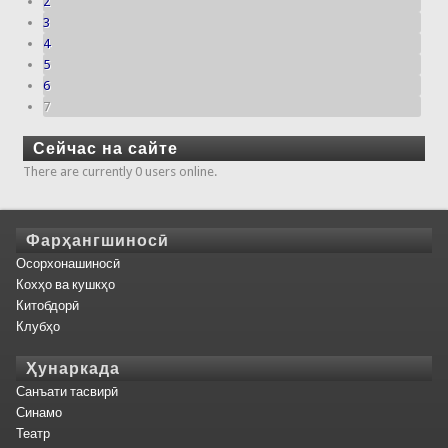
2
3
4
5
6
7
Сейчас на сайте
There are currently 0 users online.
Фарҳангшиносӣ
Осорхонашиносӣ
Кохҳо ва кушкҳо
Китобдорӣ
Клубҳо
Ҳунаркада
Санъати тасвирӣ
Синамо
Театр