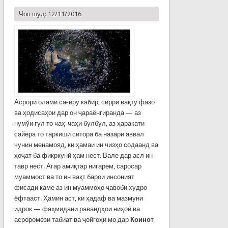
Чоп шуд: 12/11/2016
Асрори олами сағиру кабир, сирри вақту фазо
ва ҳодисаҳои дар он ҷараёнгиранда — аз
нумўи гул то чаҳ-чаҳи булбул, аз ҳаракати
сайёра то таркиши ситора ба назари аввал
чунин менамояд, ки ҳамаи ин чизҳо содаанд ва
ҳоҷат ба фикркунӣ ҳам нест. Вале дар асл ин
тавр нест. Агар амиқтар нигарем, саросар
муаммост ва то ин вақт барои инсоният
фисади каме аз ин муаммоҳо ҷавоби худро
ёфтааст. Ҳамин аст, ки ҳадаф ва мазмуни
идрок — фаҳмидани равандҳои ниҳоӣ ва
асроромези табиат ва ҷойгоҳи мо дар
Коино
т