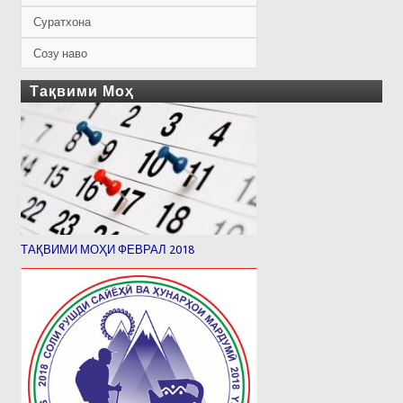
Суратхона
Созу наво
Тақвими Моҳ
ТАҚВИМИ МОҲИ ФЕВРАЛ 2018