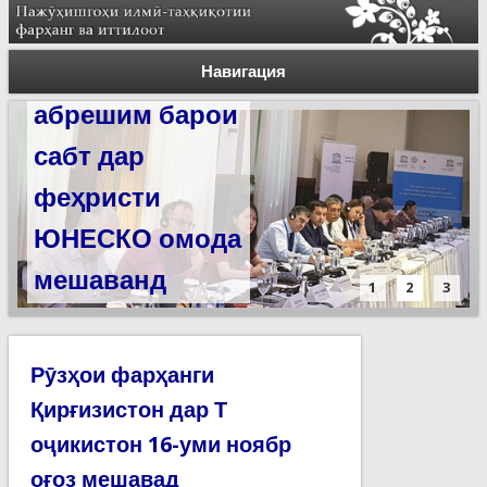
Силсилаи
ёдгориҳои роҳи
Навигация
абрешим барои
сабт дар
феҳристи
ЮНЕСКО омода
мешаванд
1
2
3
Рӯзҳои фарҳанги
Қирғизистон дар Т
оҷикистон 16-уми ноябр
оғоз мешавад