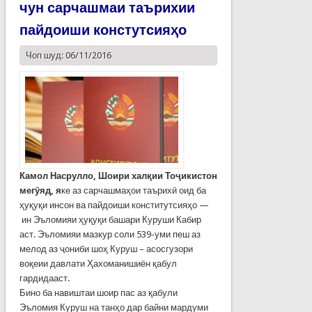
чун сарчашмаи таърихии
пайдоиши констутсияҳо
Чоп шуд: 06/11/2016
Камол Насрулло, Шоири халқии Тоҷикистон
мегӯяд, я
ке аз сарчашмаҳои таърихӣ оид ба
ҳуқуқи инсон ва пайдоиши конститутсияҳо —
ин Эъломияи ҳуқуқи башари Куруши Кабир
аст. Эъломияи мазкур соли 539-уми пеш аз
мелод аз ҷониби шоҳ Куруш – асосгузори
воқеии давлати Ҳахоманишиён қабул
гардидааст.
Бино ба навиштаи шоир пас аз қабули
Эъломия Куруш на танҳо дар байни мардуми