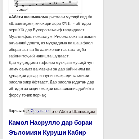
«Абёти шашма
қ
ом»
рисолаи мусиқӣ оид ба
«Шашмақом», ки охири асри XYIII – ибтидои
асри XIX дар Бухоро таълиф гардидааст.
Муаллифаш номаълум. Рисола сохт ва шакли
анъанавӣ дошта, аз муқаддима ва шаш фасл
иборат аст ва бо хати хонои настаълиқ ба
забони тоҷикӣ навишта шудааст.
Дар муқаддима тафсири муъҷази мусиқӣ чун
илму санъат ва мавқеи он дар байни илм ва
ҳунарҳои дигар, инчунин мақсади таълифи
рисола зикр ёфтааст. Дар рисола (одатан дар
ибтидо) аз соқиномаҳои классикони адабиёти
форсу тоҷик порчаҳ
барчасп:
Созу наво
Муфассалтар
о Абёти Шашмақом
Камол Насрулло дар бораи
Эъломияи Куруши Кабир