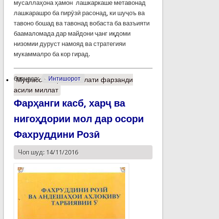
мусаллаҳона ҳамон лашкаркаше метавонад
лашкарашро ба пирӯзӣ расонад, ки шуҷоъ ва
тавоно бошад ва тавонад вобаста ба вазъияти
баамаломада дар майдони ҷанг иқдоми
низомии дуруст намояд ва стратегияи
мукаммалро ба кор гирад.
барчасп:
Интишорот
Муфассалтар
о Рисолати фарзанди
асили миллат
Фарҳанги касб, харҷ ва
нигоҳдории мол дар осори
Фахруддини Розӣ
Чоп шуд: 14/11/2016