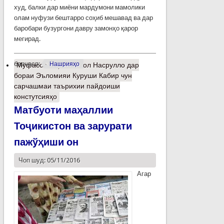
худ, балки дар миёни мардумони мамолики
олам нуфузи бештарро соҳиб мешавад ва дар
баробари бузургони давру замонҳо қарор
мегирад.
барчасп:
Нашрияҳо
Муфассалтар
о Камол Насрулло дар
бораи Эъломияи Куруши Кабир чун
сарчашмаи таърихии пайдоиши
констутсияҳо
Матбуоти маҳаллии
Тоҷикистон ва зарурати
пажўҳиши он
Чоп шуд: 05/11/2016
Агар