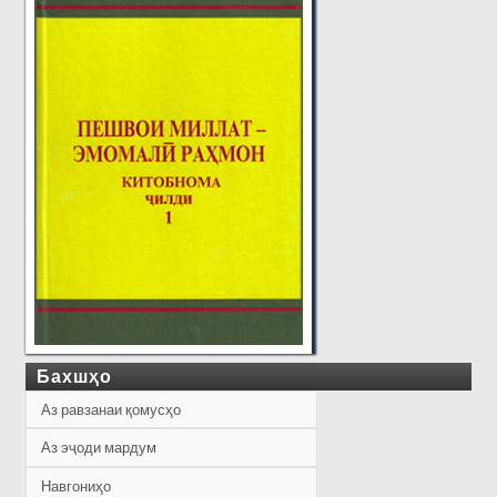
Бахшҳо
Аз равзанаи қомусҳо
Аз эҷоди мардум
Навгониҳо