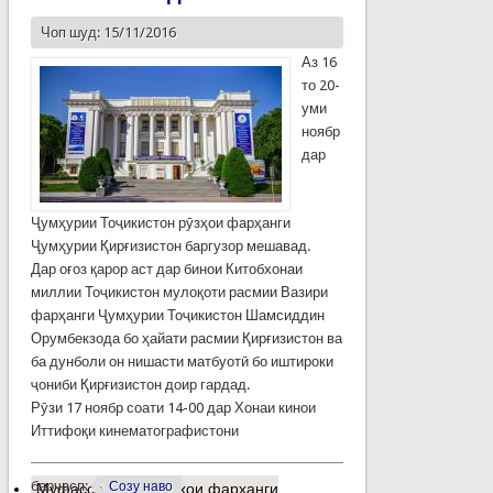
Чоп шуд: 15/11/2016
Аз 16
то 20-
уми
ноябр
дар
Ҷумҳурии Тоҷикистон рӯзҳои фарҳанги
Ҷумҳурии Қирғизистон баргузор мешавад.
Дар оғоз қарор аст дар бинои Китобхонаи
миллии Тоҷикистон мулоқоти расмии Вазири
фарҳанги Ҷумҳурии Тоҷикистон Шамсиддин
Орумбекзода бо ҳайати расмии Қирғизистон ва
ба дунболи он нишасти матбуотӣ бо иштироки
ҷониби Қирғизистон доир гардад.
Рӯзи 17 ноябр соати 14-00 дар Хонаи кинои
Иттифоқи кинематографистони
барчасп:
Созу наво
Муфассалтар
о Рӯзҳои фарҳанги