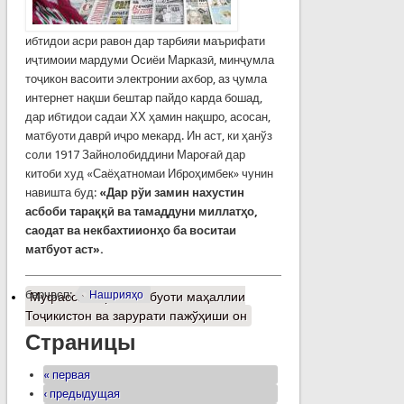
ибтидои асри равон дар тарбияи маърифати
иҷтимоии мардуми Осиёи Марказӣ, минҷумла
тоҷикон васоити электронии ахбор, аз ҷумла
интернет нақши бештар пайдо карда бошад,
дар ибтидои садаи ХХ ҳамин нақшро, асосан,
матбуоти даврӣ иҷро мекард. Ин аст, ки ҳанўз
соли 1917 Зайнолобиддини Мароғаӣ дар
китоби худ «Саёҳатномаи Иброҳимбек» чунин
навишта буд:
«Дар рўи замин нахустин
асбоби тараққӣ ва тамаддуни миллатҳо,
саодат ва некбахтиионҳо ба воситаи
матбуот аст».
барчасп:
Нашрияҳо
Муфассалтар
о Матбуоти маҳаллии
Тоҷикистон ва зарурати пажўҳиши он
Страницы
« первая
‹ предыдущая