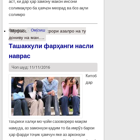
аст, ки дар ҳар замону макон инсони
солимақлро ба ҳаяҷон меорад ва боз ақли
солимро
барчасп:
Омӯзиш
Муфассалтар
о Асрори азалро на ту
дониву на ман….
Ташаккули фарҳанги насли
наврас
Чоп шуд: 11/11/2016
Китоб
дар
таърихи халқи мо ҷойи сазовореро мақом
намуда, аз замонҳои қадим то ба имрўз барои
ҳар фарди тоҷик ҳамчун яке аз арконҳои