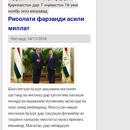
Қирғизистон дар Т оҷикистон 16-уми
ноябр оғоз мешавад
Рисолати фарзанди асили
миллат
Чоп шуд: 14/11/2016
Шахсиятҳои бузург раҳнамои инсоният
ҳастанд ва инсонҳо дар ҳалли масъалаҳои
печида ва мураккаби иҷтимоиву иқтисодӣ ба
онҳо умед мебанданд. Махсусан нақши
инсонҳои бузург дар лаҳзаҳои фоҷиабор аз
таърихи халқҳову миллатҳо муассирвоқеъ
мешавад. Масалан, дар набардҳои