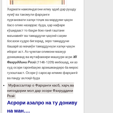
Хидмати намояндагони илму адаб дар рушду
нумў ва такомули фарҳанги
пурғановати халқи тоҷик ва мардуми ҷаҳон
басо олию назаррас буда, ҳар нафаре
кўшидааст то баҳри бою ғанӣ гаштани
маънавиёт ва тамаддуни ҷаҳонӣ саҳми
босазои худро бигзорад, зеро тамаддуни
башарӣ аз маҷмўи тамаддунҳои халқи ҷаҳон
иборат аст. Аз ҷумлаи олимони мазкур
донишманд ва мутафаккири машҳури асри
XІІ
Фахруддини Розӣ
(1148-1209) мебошад, ки аз
худ осори гаронбаҳою арзишмандеро ба мерос
гузоштааст. Осори ӯ саросар илмию фарҳангӣ
ва панду ахлоқӣ буда
Муфассалтар
о Фарҳанги касб, харҷ ва
нигоҳдории мол дар осори Фахруддини
Розӣ
Асрори азалро на ту дониву
на ман….