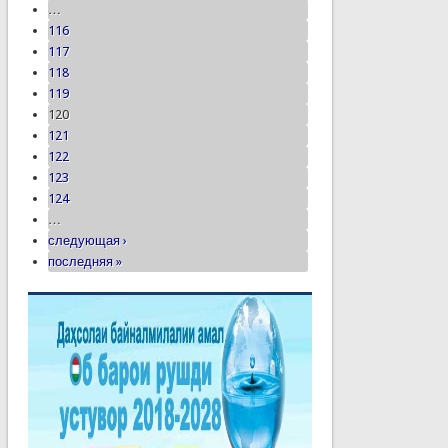
…
116
117
118
119
120
121
122
123
124
…
следующая ›
последняя »