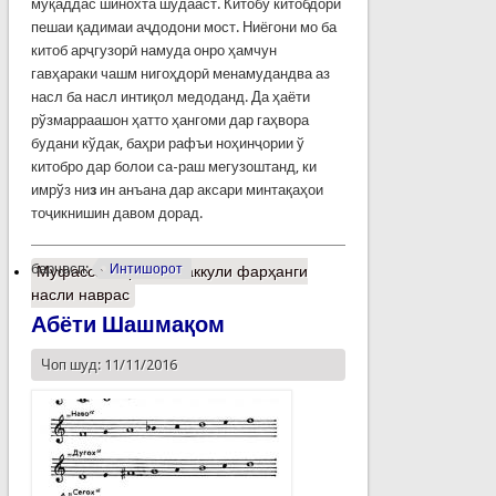
муқаддас шинохта шудааст. Китобу китобдорӣ
пешаи қадимаи аҷдодони мост. Ниёгони мо ба
китоб арҷгузорӣ намуда онро ҳамчун
гавҳараки чашм нигоҳдорӣ менамудандва аз
насл ба насл интиқол медоданд. Да ҳаёти
рўзмарраашон ҳатто ҳангоми дар гаҳвора
будани кўдак, баҳри рафъи ноҳинҷории ў
китобро дар болои са-раш мегузоштанд, ки
имрўз ни
з
ин анъана дар аксари минтақаҳои
тоҷикнишин давом дорад.
барчасп:
Интишорот
Муфассалтар
о Ташаккули фарҳанги
насли наврас
Абёти Шашмақом
Чоп шуд: 11/11/2016