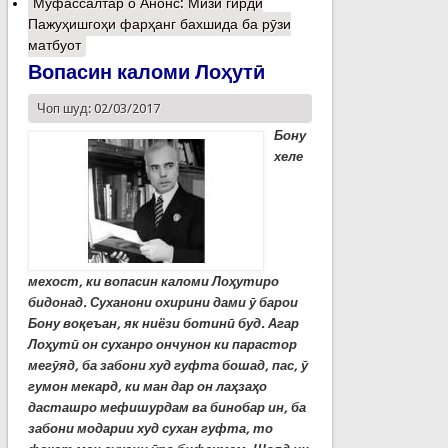
Муфассалтар
о Анонс: Мизи гирди
Пажуҳишгоҳи фарҳанг бахшида ба рӯзи
матбуот
Вопасин каломи Лоҳутӣ
Чоп шуд: 02/03/2017
Бону
хеле
мехост, ки вопасин каломи Лоҳутиро
бидонад. Суханони охирини дами ӯ барои
Бону воқеъан, як ниёзи ботинӣ буд. Агар
Лоҳутӣ он суханро ончунон ки парастор
мегӯяд, ба забони худ гуфта бошад, пас, ӯ
гумон мекард, ки ман дар он лаҳзаҳо
дасташро мефишурдам ва бинобар ин, ба
забони модарии худ сухан гуфта, то