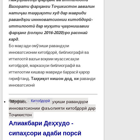
Вазорати фарҳанги Тоҷикистон аввалин
натиҷаи таҳқиқоти худ дар мавриди
равандҳои иннноватсионии китобдорӣ-
иттилоотӣ дар муҳити ҷаҳонишавии
фарҳанг (солҳои 2016-2020)-ро расонаӣ
кард
.
Бо мақсади омўзиши равандҳои
инноватсионии китобдорӣ, библиографӣ ва
иттилоотӣ вазъи воқеии муассисаҳои
китобдорӣ, марказҳои библиографӣ ва
иттилоотии кишвар мавриди баррасӣ қарор
гирифтанд.
Таҳқиқот нишон дод, ки
раванди
инноватсионӣ
барчасп:
Китобдорӣ
Муфассалтар
о Пажуҳиши равандҳои
инноватсионии фаъолияти китобдорӣ дар
Тоҷикистон
Алиакбари Деҳхудо -
сипаҳсори адаби порсӣ