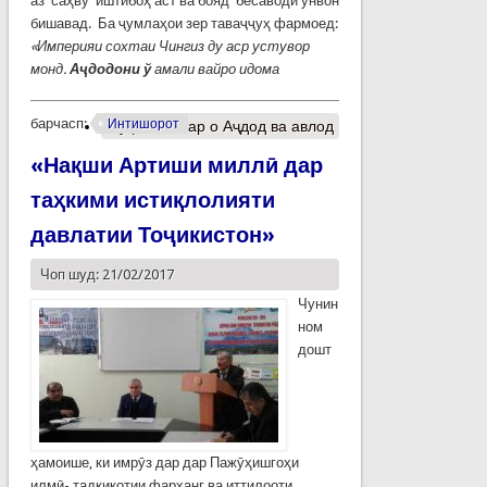
аз саҳву иштибоҳ аст ва бояд бесаводӣ унвон
бишавад. Ба ҷумлаҳои зер таваҷҷуҳ фармоед:
«Империяи сохтаи Чингиз ду аср устувор
монд.
Аҷдодони ў
амали вайро идома
барчасп:
Интишорот
Муфассалтар
о Аҷдод ва авлод
«Нақши Артиши миллӣ дар
таҳкими истиқлолияти
давлатии Тоҷикистон»
Чоп шуд: 21/02/2017
Чунин
ном
дошт
ҳамоише, ки имрӯз дар дар Пажӯҳишгоҳи
илмӣ- тадқиқотии фарҳанг ва иттилооти