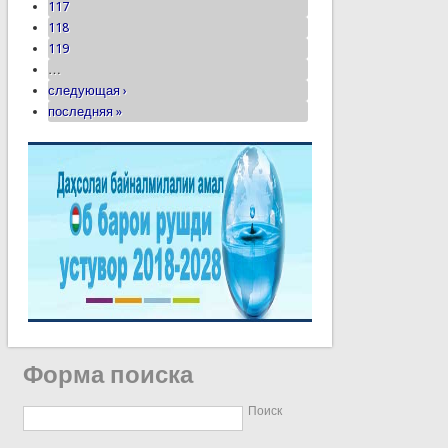
117
118
119
…
следующая ›
последняя »
Форма поиска
Поиск