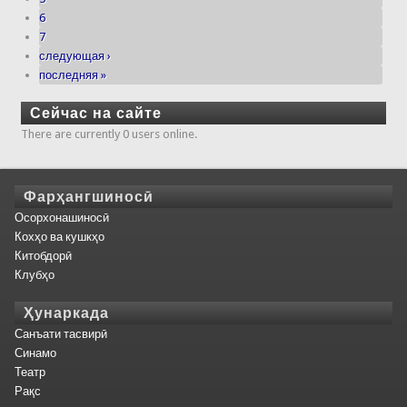
6
7
следующая ›
последняя »
Сейчас на сайте
There are currently 0 users online.
Фарҳангшиносӣ
Осорхонашиносӣ
Кохҳо ва кушкҳо
Китобдорӣ
Клубҳо
Ҳунаркада
Санъати тасвирӣ
Синамо
Театр
Рақс