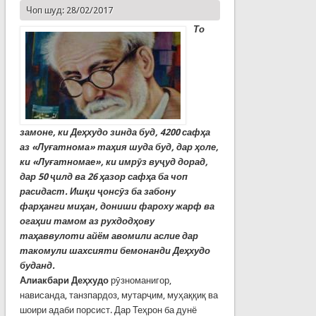
Чоп шуд: 28/02/2017
То
замоне, ки Деҳхудо зинда буд, 4200 сафҳа
аз «Луғатнома» таҳия шуда буд, дар ҳоле,
ки «Луғатномае», ки имрӯз вуҷуд дорад,
дар 50 ҷилд ва 26 ҳазор сафҳа ба чоп
расидаст. Ишқи ҷонсӯз ба забону
фарҳанги миҳан, дониши фароху жарф ва
огаҳии тамом аз рухдодҳову
таҳаввулоти айём авомили аслие дар
такомули шахсияти бемонанди Деҳхудо
буданд.
Алиакбари Деҳхудо
рӯзноманигор,
нависанда, танзпардоз, мутарҷим, муҳаққиқ ва
шоири адаби порсист. Дар Теҳрон ба дунё