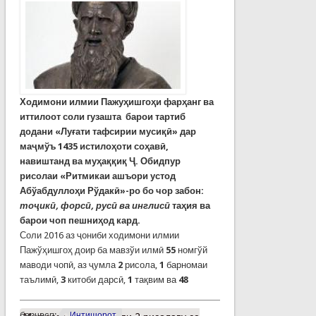
Ходимони илмии Пажуҳишгоҳи фарҳанг ва
иттилоот соли гузашта
барои тартиб
додани «Луғати тафсирии мусиқӣ» дар
маҷмўъ 1435 истилоҳоти соҳавӣ,
навиштанд ва м
уҳаққиқ Ҷ. Обидпур
рисолаи «Ритмикаи ашъори устод
Абўабдуллоҳи Рўдакӣ»-ро бо чор забон:
тоҷикӣ, форсӣ, русӣ ва инглисӣ
таҳия ва
барои чоп пешниҳод кард.
Соли 2016 аз ҷониби ходимони илмии
Пажўҳишгоҳ доир ба мавзўи илмӣ
55
номгўй
маводи чопӣ, аз ҷумла
2
рисола,
1
барномаи
таълимӣ,
3
китоби дарсӣ,
1
тақвим ва
48
барчасп:
Интишорот