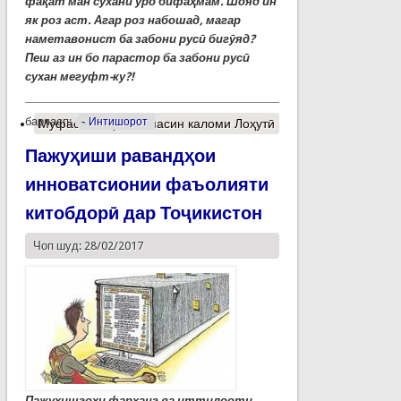
фақат ман сухани ӯро бифаҳмам. Шояд ин
як роз аст. Агар роз набошад, магар
наметавонист ба забони русӣ бигӯяд?
Пеш аз ин бо парастор ба забони русӣ
сухан мегуфт-ку?!
барчасп:
Интишорот
Муфассалтар
о Вопасин каломи Лоҳутӣ
Пажуҳиши равандҳои
инноватсионии фаъолияти
китобдорӣ дар Тоҷикистон
Чоп шуд: 28/02/2017
Пажуҳишгоҳи фарҳанг ва иттилооти