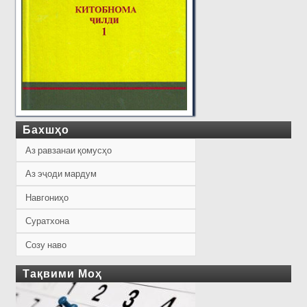
Бахшҳо
Аз равзанаи қомусҳо
Аз эҷоди мардум
Навгониҳо
Суратхона
Созу наво
Тақвими Моҳ