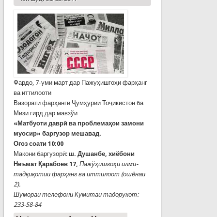
Фардо, 7-уми март дар Пажуҳишгоҳи фарҳанг
ва иттилооти
Вазорати фарҳанги Ҷумҳурии Тоҷикистон ба
Мизи гирд дар мавзўи
«Матбуоти даврӣ ва проблемаҳои замони
муосир» баргузор мешавад.
Оғоз соати 10:00
Макони баргузорӣ:
ш. Душанбе, хиёбони
Неъмат Қарабоев 17,
Пажўҳишгоҳи илмӣ-
тадқиқотии фарҳанг ва иттилоот (ошёнаи
2).
Шумораи телефони
Кумитаи тадорукот:
233-58-84