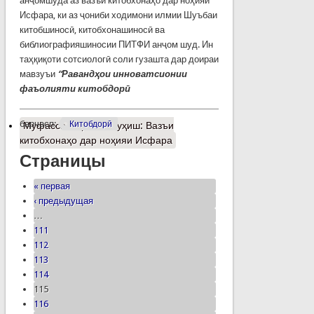
анҷомшуда аз вазъи китобхонаҳо дар ноҳияи
Исфара, ки аз ҷониби ходимони илмии Шуъбаи
китобшиносӣ, китобхонашиносӣ ва
библиографияшиносии ПИТФИ анҷом шуд. Ин
таҳқиқоти сотсиологӣ соли гузашта дар доираи
мавзуъи
“Раванд
ҳ
ои
инноватсионии
фаъолияти китобдорӣ
барчасп:
Китобдорӣ
Муфассалтар
о Пажуҳиш: Вазъи
китобхонаҳо дар ноҳияи Исфара
Страницы
« первая
‹ предыдущая
…
111
112
113
114
115
116