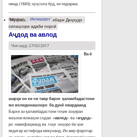
омад (1880); нуҳсола буд, ки падараш
барчасп:
Интишорот
Муфассалтар
о Алиакбари Деҳхудо -
сипаҳсори адаби порсӣ
Аҷдод ва авлод
Чоп шуд: 27/02/2017
Ва ё
шарҳи он ки чи тавр бархе қаламбадастони
мо волидонашонро ба дунё овардаанд
Бархе аз қаламбадастони тоҷик зоҳиран
маънои вожаҳои содаи «
авлод
» ва «
аҷдод
»-
ро намефаҳманд ва гоҳе онҳоро ба ҷои
якдигар истифода мекунанд. Ин амр фаротар