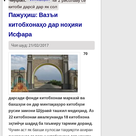
Муфассалтар
о Таҳияи 2 рисолаву се
китоби дарсӣ дар як сол
Пажуҳиш: Вазъи
китобхонаҳо дар ноҳияи
Исфара
Чоп шуд: 21/02/2017
70
дарсади фонди китобхонаи марказӣ ва
бахшҳои он дар минтақаҳоро китобҳои
русии замони Шӯравӣ ташкил медиҳанд. Аз
22 китобхонаи амалкунанда 18 китобхона
эҳтиёҷи шадид ба таъмиру тармим доранд.
Чунин аст як бахши хулосаи таҳқиқоти ахиран