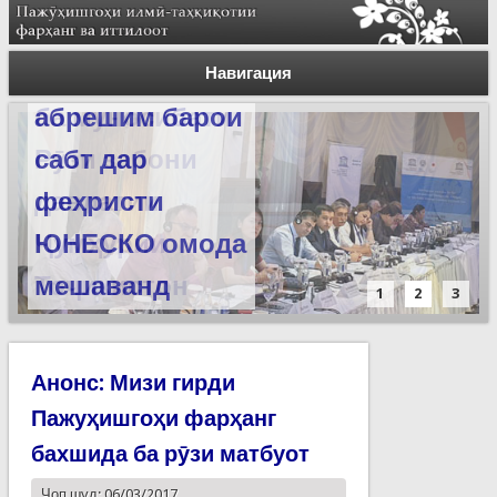
Силсилаи
ёдгориҳои роҳи
Навигация
абрешим барои
сабт дар
феҳристи
ЮНЕСКО омода
мешаванд
1
2
3
Анонс: Мизи гирди
Пажуҳишгоҳи фарҳанг
бахшида ба рӯзи матбуот
Чоп шуд: 06/03/2017