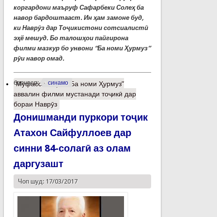
коргардони маъруф Сафарбеки Солеҳ ба
навор бардоштааст. Ин ҳам замоне буд,
ки Наврӯз дар Тоҷикистони сотсиалистӣ
эҳё мешуд.
Бо талошҳои пайгирона
филми мазкур бо унвони “Ба номи Ҳурмуз”
рӯи навор омад.
барчасп:
синамо
Муфассалтар
о “Ба номи Ҳурмуз”
аввалин филми мустанади тоҷикӣ дар
бораи Наврӯз
Донишманди пуркори тоҷик
Атахон Сайфуллоев дар
синни 84-солагӣ аз олам
даргузашт
Чоп шуд: 17/03/2017