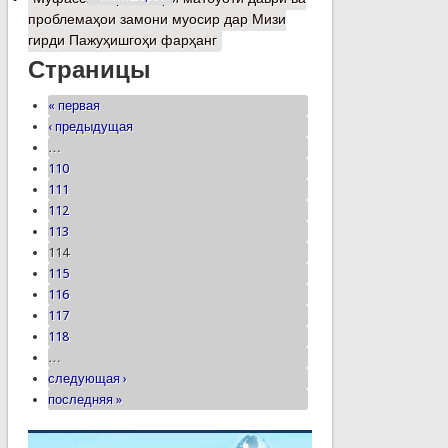
проблемаҳои замони муосир дар Мизи
гирди Пажуҳишгоҳи фарҳанг
Страницы
« первая
‹ предыдущая
…
110
111
112
113
114
115
116
117
118
…
следующая ›
последняя »