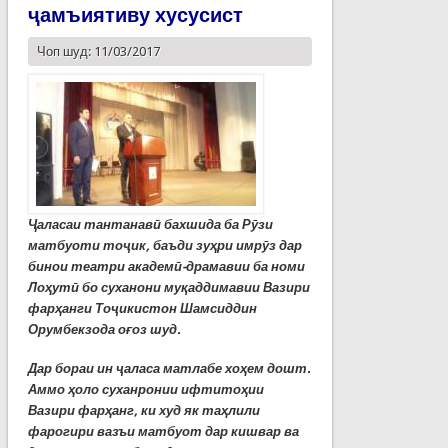
ҷамъиятиву хусусист
Чоп шуд: 11/03/2017
Ҷаласаи тантанавӣ бахшида ба Рӯзи
матбуоти тоҷик, баъди зуҳри имрӯз дар
бинои театри академӣ-драмавии ба номи
Лоҳутӣ бо суханони муқаддимавии Вазири
фарҳанги Тоҷикистон Шамсиддин
Орумбекзода оғоз шуд.
Дар бораи ин ҷаласа матлабе хоҳем дошт.
Аммо ҳоло суханронии ифтитоҳии
Вазири фарҳанг, ки худ як таҳлили
фарогири вазъи матбуот дар кишвар ва