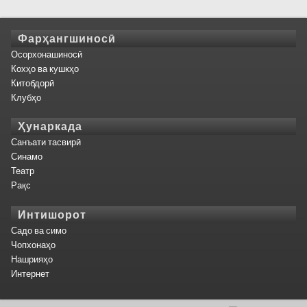
Фарҳангшиносӣ
Осорхонашиносӣ
Кохҳо ва кушкҳо
Китобдорӣ
Клубҳо
Ҳунаркада
Санъати тасвирӣ
Синамо
Театр
Рақс
Интишорот
Садо ва симо
Чопхонаҳо
Нашрияҳо
Интернет