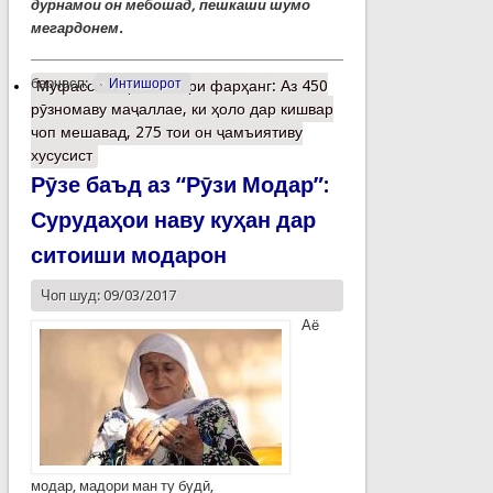
дурнамои он мебошад, пешкаши шумо
мегардонем.
барчасп:
Интишорот
Муфассалтар
о Вазири фарҳанг: Аз 450
рӯзномаву маҷаллае, ки ҳоло дар кишвар
чоп мешавад, 275 тои он ҷамъиятиву
хусусист
Рӯзе баъд аз “Рӯзи Модар”:
Сурудаҳои наву куҳан дар
ситоиши модарон
Чоп шуд: 09/03/2017
Аё
модар, мадори ман ту будӣ,