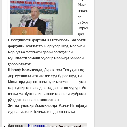
Мизи
гирде,
ки
субҳи
имрӯз
дар
Пажуҳишгоҳи фарҳанг ва иттилооти Вазорати
фарҳанги Тоҷикистон баргузор шуд, масоили
марбут ба матуботи даврӣ ва таҳлили
мушкилоти замони муосир мавриди баррасӣ
қарор гирифт.
Шариф Комилзода
, Директори Пажуҳишгоҳ
дар суханони ифтитоҳии худ ёдрас шуд, ки
Мизи гирд дар остонаи рӯзи матбуот – 11-уми
март доир мешавад ва ҳадаф аз он муруре ба
вазъи матбуот ва инъикоси масоили мубрами
рӯз дар расонаҳои кишвар аст.
Зиннатуллоҳи Исмоилзода
, Раиси Иттифоқи
журналистони Тоҷикистон дар мавзуъи
барчасп:
Интишорот
Муфассалтар
о Баҳси матбуоти даврӣ ва