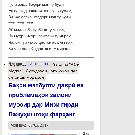
Гули аввалбаҳори ман ту будӣ.
Нахушкад чашмаи шеъру сурудам,
Зи бас сарчашмадори ман ту будӣ.
*** *** ***
Аё модар, ба қурбони ту мирам,
Чу муҳри меҳри паймони ту мирам.
Ҷаҳон пурмакру дастон аст, бигзор,
Ки ман дар рӯи дастони ту мирам.
барчасп:
Интишорот
Муфассалтар
о Рӯзе баъд аз “Рӯзи
Модар”: Сурудаҳои наву куҳан дар
ситоиши модарон
Баҳси матбуоти даврӣ ва
проблемаҳои замони
муосир дар Мизи гирди
Пажуҳишгоҳи фарҳанг
Чоп шуд: 07/03/2017
Дар