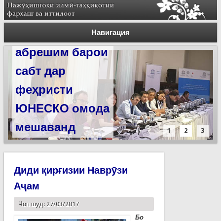
Силсилаи
ёдгориҳои роҳи
Навигация
абрешим барои
сабт дар
феҳристи
ЮНЕСКО омода
мешаванд
1
2
3
Диди қирғизии Наврӯзи
Аҷам
Чоп шуд: 27/03/2017
Бо