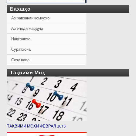
Бахшҳо
Аз равзанаи қомусҳо
Аз эҷоди мардум
Навгониҳо
Суратхона
Созу наво
Тақвими Моҳ
ТАҚВИМИ МОҲИ ФЕВРАЛ 2018