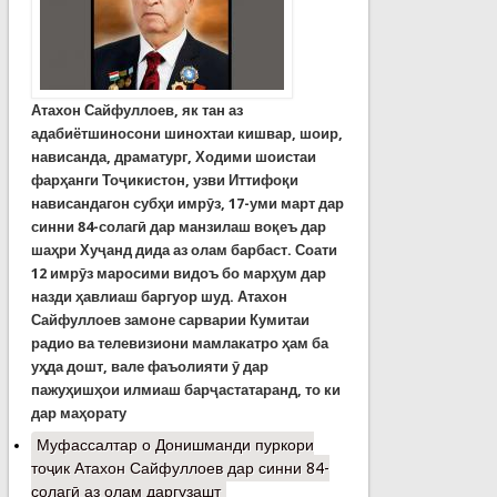
Атахон Сайфуллоев, як тан аз
адабиётшиносони шинохтаи кишвар, шоир,
нависанда, драматург, Ходими шоистаи
фарҳанги Тоҷикистон, узви Иттифоқи
нависандагон субҳи имрӯз, 17-уми март дар
синни 84-солагӣ дар манзилаш воқеъ дар
шаҳри Хуҷанд дида аз олам барбаст. Соати
12 имрӯз маросими видоъ бо марҳум дар
назди ҳавлиаш баргуор шуд. Атахон
Сайфуллоев замоне сарварии Кумитаи
радио ва телевизиони мамлакатро ҳам ба
уҳда дошт, вале фаъолияти ӯ дар
пажуҳишҳои илмиаш барҷастатаранд, то ки
дар маҳорату
Муфассалтар
о Донишманди пуркори
тоҷик Атахон Сайфуллоев дар синни 84-
солагӣ аз олам даргузашт