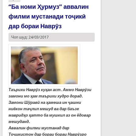
“Ба номи Ҳурмуз” аввалин
филми мустанади тоҷикӣ
дар бораи Наврӯз
Чоп шуд: 24/03/2017
Таърихи Наврӯз куҳан аст. Аммо Наврӯзи
замони мо ҳам таърихи худро дорад.
Замони Шӯравӣ на ҳамеша ин ҷашни
ниёкон таҷлил мешуд ва дар баъзе
мавридҳо ҳатто ба мушкил аз он ёдовар
мешуданд.
Аввалин филми мустанад дар
Тоҷикистон дар бораи бораи Наврӯзро