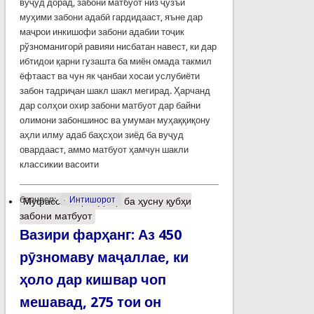
вуҷуд дорад, забони матбуот низ ҷузъи
муҳими забони адабӣ гардидааст, яъне дар
маҷрои инкишофи забони адабии тоҷик
рўзноманигорӣ равияи нисбатан навест, ки дар
ибтидои қарни гузашта ба миён омада такмил
ёфтааст ва чун як ҷанбаи хосаи услубиёти
забон тадриҷан шакл шакл мегирад. Ҳарчанд
дар солҳои охир забони матбуот дар байни
олимони забоншинос ва умуман муҳаққиқону
аҳли илму адаб баҳсҳои зиёд ба вуҷуд
овардааст, аммо матбуот ҳамчун шакли
классикии васоити
барчасп:
Интишорот
Муфассалтар
о Доир ба ҳусну қубҳи
забони матбуот
Вазири фарҳанг: Аз 450
рӯзномаву маҷаллае, ки
ҳоло дар кишвар чоп
мешавад, 275 тои он