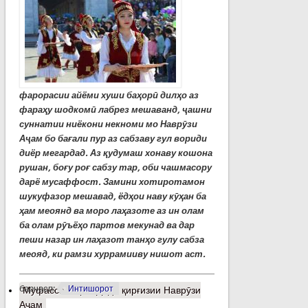
фарорасии айёми хуши баҳорӣ дилҳо аз
фараҳу шодкомӣ лабрез мешаванд, ҷашни
суннатии ниёкони некноми мо Наврӯзи
Аҷам бо бағали пур аз сабзаву гул вориди
диёр ме
г
ардад.
Аз қудумаш хонаву кошона
рушан, боғу роғ сабзу тар, оби чашмасору
дарё мусаффост. Замини хотиротамон
шукуфазор мешавад, ёдҳои наву кӯҳан ба
ҳам меоянд ва моро лаҳазоте аз ин олам
ба олам рӯъёҳо партов мекунад ва дар
пеши назар ин лаҳазот танҳо гулу сабза
меояд, ки рамзи хуррамииву нишот аст.
барчасп:
Интишорот
Муфассалтар
о Диди қирғизии Наврӯзи
Аҷам