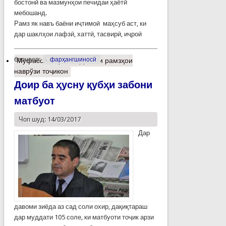
бостонӣ ва мазмунҳои печидаи ҳаётӣ
мебошанд.
Рамз як навъ баёни иҷтимоӣ маҳсуб аст, ки
дар шаклҳои лафзӣ, хаттӣ, тасвирӣ, иҷроӣ
барчасп:
фарҳангшиносӣ
Муфассалтар
о Баррасии рамзҳои
наврўзи тоҷикон
Доир ба ҳусну қубҳи забони
матбуот
Чоп шуд: 14/03/2017
Дар
давоми зиёда аз сад соли охир, дақиқтараш
дар муддати 105 соле, ки матбуоти тоҷик арзи