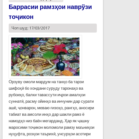
Баррасии рамзҳои наврўзи
тоҷикон
Чоп шуд: 17/03/2017
Орзуву омоли мардум на танҳо ба тарзи
шифоҳӣ бо хондани суруду таронаҳо ва
рубоиҳо, балки тавассути иҷрои амалҳои
суннатӣ, расму ойинҳо ва инчунин дар сурати
ашё, ҷонварон, меваю ғизоҳо, рангҳо, аносири
табиат ва амсоли инҳо дар шакли рамз ё
намодҳо низ баён мегарданд. Ҳар як ҷашну
маросими тоҷикон моломоли рамзу маъниҳои
нуҳуфта, розҳои таърихӣ, унсурҳои асотири