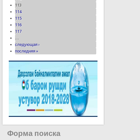
113
114
115
116
117
…
следующая ›
последняя »
Форма поиска