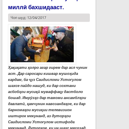
миллӣ бахшидааст.
Чоп шуд: 12/04/2017
Ҳақиқати ҳолро агар гирем дар асл чунин
аст. Дар саросари кишвар мушоҳида
кардам, ба
ҷ
уз Саидисломи Устоғулом
шахсе пайдо нашуд, ки дар сохтани
асбобҳои мусиқ
ӣ
муваффақу дастболо
бошад. Имр
ӯ
зҳо дар тамоми ансамблҳои
давлат
ӣ
, ҳамчунин навозандаҳое, ки дар
барномаҳои мусиқии телевизион
иштирок мекунанд, аз дуторҳои
Саидисломи Устоғулом истифода
мекунанд. Дуторҳое, ки ин шахс месозад,