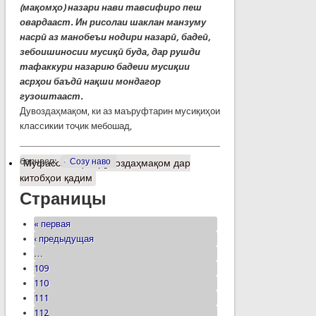
(мақомҳо) назари нави тавсифиро пеш
овардааст. Ин рисолаи шаклан манзуму
насрӣ аз манобеъи нодири назарӣ, бадеӣ,
зебоишиносии мусиқӣ буда, дар рушди
тафаккури назарию бадеии мусиқии
асрҳои баъдӣ нақши мондагор
гузоштааст.
Дувоздаҳмақом, ки аз маъруфтарин мусиқиҳои
классикии тоҷик мебошад,
барчасп:
Созу наво
Муфассалтар
о Дувоздаҳмақом дар
китобҳои қадим
Страницы
« первая
‹ предыдущая
…
109
110
111
112