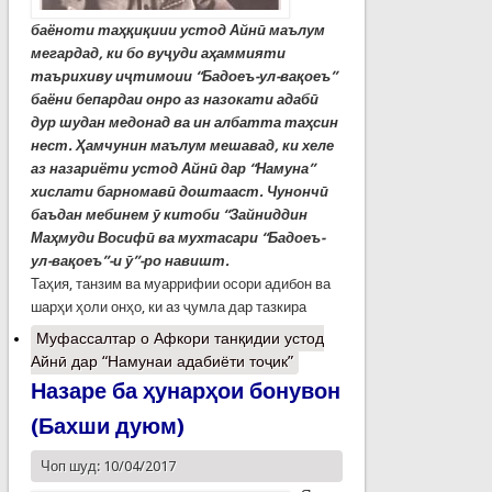
баёноти таҳқиқиии устод Айнӣ маълум
мегардад, ки бо вуҷуди аҳаммияти
таърихиву иҷтимоии “Бадоеъ-ул-вақоеъ”
баёни бепардаи онро аз назокати адабӣ
дур шудан медонад ва ин албатта таҳсин
нест. Ҳамчунин маълум мешавад, ки хеле
аз назариёти устод Айнӣ дар “Намуна”
хислати барномавӣ доштааст. Чунончӣ
баъдан мебинем ӯ китоби “Зайниддин
Маҳмуди Восифӣ ва мухтасари “Бадоеъ-
ул-вақоеъ”-и ӯ”-ро навишт.
Таҳия, танзим ва муаррифии осори адибон ва
шарҳи ҳоли онҳо, ки аз ҷумла дар тазкира
Муфассалтар
о Афкори танқидии устод
Айнӣ дар “Намунаи адабиёти тоҷик”
Назаре ба ҳунарҳои бонувон
(Бахши дуюм)
Чоп шуд: 10/04/2017