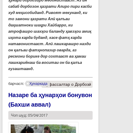
ҳунари дорбозиро медонистааст.
Аз ин
сабаб дорбозон ҳазрати Алиро пири касби
худ меҳисобиданд. Ривоят мекунанд, ки
то замони ҳазрати Алӣ қалъаи
даҳшатноки шаҳри Хайбарро, ки
атрофашро шахҳои баланду ҳавзҳои амиқ
иҳота карда буданд, касе фатҳ карда
натавонистааст. Алӣ лашкарашро назди
он қалъаи фатҳнопазир оварда, аз
ресмони борике дор сохтааст ва ҳамаи
лашкариёнаш ба воситаи он ба қалъа
гузаштаанд.
барчасп:
Ҳунаркада
Муфассалтар
о Дорбозӣ
Назаре ба ҳунарҳои бонувон
(Бахши аввал)
Чоп шуд: 05/04/2017