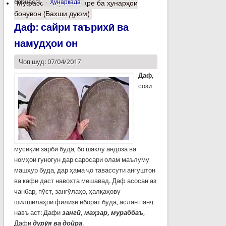
барчасп:
Ҳунаркада
Муфассалтар
о Назаре ба ҳунарҳои
бонувон (Бахши дуюм)
Даф: сайри таърихӣ ва
намудҳои он
Чоп шуд: 07/04/2017
Даф
,
сози
мусиқии зарбӣ буда, бо шаклу андоза ва
номҳои гуногун дар саросари олам маълуму
машҳур буда, дар ҳама ҷо тавассути ангуштон
ва кафи даст навохта мешавад. Даф асосан аз
чанбар, пӯст, зангӯлаҳо, ҳалқаҳову
шилшилаҳои филизӣ иборат буда, аслан панҷ
навъ аст: Дафи
зангӣ, маҳзар, мураббаъ
,
Дафи
дурӯя ва дойра
.