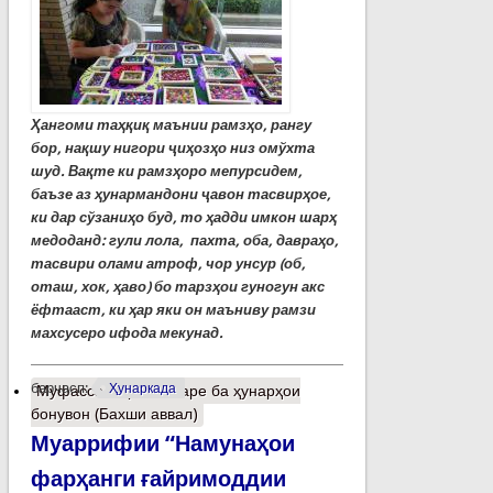
Ҳангоми таҳқиқ маънии рамзҳо, рангу
бор, нақшу нигори ҷиҳозҳо низ омўхта
шуд. Вақте ки рамзҳоро мепурсидем,
баъзе аз ҳунармандони ҷавон тасвирҳое,
ки дар сўзаниҳо буд, то ҳадди имкон шарҳ
медоданд: гули лола, пахта, оба, давраҳо,
тасвири олами атроф, чор унсур (об,
оташ, хок, ҳаво) бо тарзҳои гуногун акс
ёфтааст, ки ҳар яки он маъниву рамзи
махсусеро ифода мекунад.
барчасп:
Ҳунаркада
Муфассалтар
о Назаре ба ҳунарҳои
бонувон (Бахши аввал)
Муаррифии “Намунаҳои
фарҳанги ғайримоддии