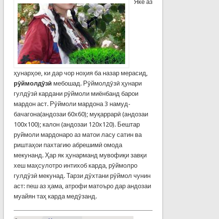
Яке аз
ҳунарҳое, ки дар чор ноҳия ба назар мерасид,
рӯймолдӯзӣ
мебошад. Рӯймолдӯзӣ ҳунари
гулдӯзӣ кардани рӯймоли миёнбанд барои
мардон аст. Рӯймоли мардона 3 намуд-
бачагона(андозаи 60х60); муқаррарӣ (андозаи
100х100); калон (андозаи 120х120). Бештар
руймоли мардонаро аз матои ласу сатин ва
риштаҳои пахтагию абрешимӣ омода
мекунанд. Ҳар як ҳунарманд мувофиқи завқи
хеш маҳсулотро интихоб карда, рӯймолро
гулдӯзӣ мекунад. Тарзи дӯхтани рӯймол чунин
аст: пеш аз ҳама, атрофи матоъро дар андозаи
муайян таҳ карда медӯзанд.