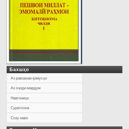
Бахшҳо
Аз равзанаи қомусҳо
Аз эҷоди мардум
Навгониҳо
Суратхона
Созу наво