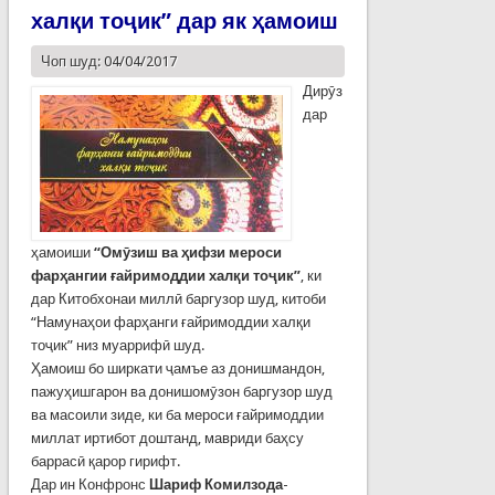
халқи тоҷик” дар як ҳамоиш
Чоп шуд: 04/04/2017
Дирӯз
дар
ҳамоиши
“Омӯзиш ва ҳифзи мероси
фарҳангии ғайримоддии халқи тоҷик”
, ки
дар Китобхонаи миллӣ баргузор шуд, китоби
“Намунаҳои фарҳанги ғайримоддии халқи
тоҷик” низ муаррифӣ шуд.
Ҳамоиш бо ширкати ҷамъе аз донишмандон,
пажуҳишгарон ва донишомӯзон баргузор шуд
ва масоили зиде, ки ба мероси ғайримоддии
миллат иртибот доштанд, мавриди баҳсу
баррасӣ қарор гирифт.
Дар ин Конфронс
Шариф Комилзода
-