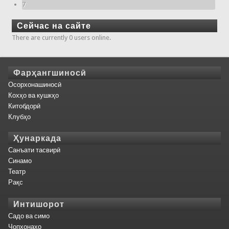
7
Сейчас на сайте
There are currently 0 users online.
Фарҳангшиносӣ
Осорхонашиносӣ
Кохҳо ва кушкҳо
Китобдорӣ
Клубҳо
Ҳунаркада
Санъати тасвирӣ
Синамо
Театр
Рақс
Интишорот
Садо ва симо
Чопхонаҳо