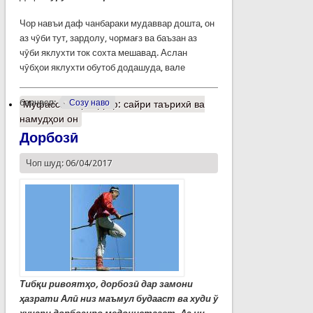
Чор навъи даф чанбараки мудаввар дошта, он
аз чӯби тут, зардолу, чормағз ва баъзан аз
чӯби яклухти ток сохта мешавад. Аслан
чӯбҳои яклухти обутоб додашуда, вале
барчасп:
Созу наво
Муфассалтар
о Даф: сайри таърихӣ ва
намудҳои он
Дорбозӣ
Чоп шуд: 06/04/2017
Тибқи ривоятҳо, дорбозӣ дар замони
ҳазрати Алӣ низ маъмул будааст ва худи ў