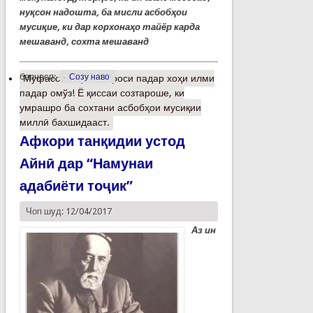
нуқсон надошта, ба мисли асбобҳои
мусиқие, ки дар корхонаҳо тайёр карда
мешаванд, сохта мешаванд
барчасп:
Созу наво
Муфассалтар
о Мероси падар хоҳи илми
падар омўз! Ё қиссаи созтароше, ки
умрашро ба сохтани асбобҳои мусиқии
миллӣ бахшидааст.
Афкори танқидии устод
Айнӣ дар “Намунаи
адабиёти тоҷик”
Чоп шуд: 12/04/2017
Аз ин