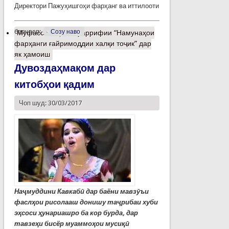
Директори Пажуҳишгоҳи фарҳанг ва иттилооти
барчасп:
Созу наво
Муфассалтар
о Муаррифии “Намунаҳои
фарҳанги ғайримоддии халқи тоҷик” дар
як ҳамоиш
Дувоздаҳмақом дар
китобҳои қадим
Чоп шуд: 30/03/2017
Наҷмуддини Кавкабӣ дар баёни мавзӯъи
фаслҳои рисолааш донишу таҷрибаи хуби
эҳсоси ҳунариашро ба кор бурда, дар
тавзеҳи бисёр муаммоҳои мусиқӣ