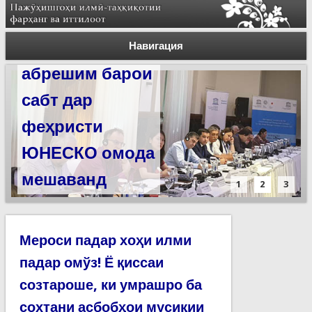
Силсилаи
ёдгориҳои роҳи
Навигация
абрешим барои
сабт дар
феҳристи
ЮНЕСКО омода
мешаванд
1
2
3
Мероси падар хоҳи илми
падар омўз! Ё қиссаи
созтароше, ки умрашро ба
сохтани асбобҳои мусиқии