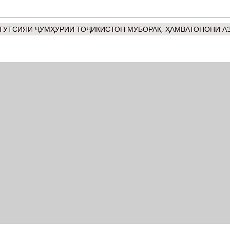
ТУТСИЯИ ҶУМҲУРИИ ТОҶИКИСТОН МУБОРАК, ҲАМВАТОНОНИ АЗ