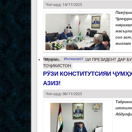
Чоп шуд: 14/11/2025
Пажӯҳи
Ҷумҳури
нақшаҳо
масъули
сол аст
миллат 
барчасп:
Интишорот
Муфассалтар
о НАҚШИ ПРЕЗИДЕНТ ДАР Б
ТОҶИКИСТОН
РӮЗИ КОНСТИТУТСИЯИ ҶУМҲ
АЗИЗ!
Чоп шуд: 06/11/2025
Табрик
иттило
Абдулфа