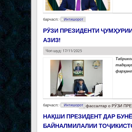
барчасп:
Интишорот
РӮЗИ ПРЕЗИДЕНТИ ҶУМҲУРИ
АЗИЗ!
Чоп шуд: 17/11/2025
Таб
тадқ
фарҳанг
барчасп:
Интишорот
Муфассалтар
о РӮЗИ ПР
НАҚШИ ПРЕЗИДЕНТ ДАР БУН
БАЙНАЛМИЛАЛИИ ТОҶИКИСТ