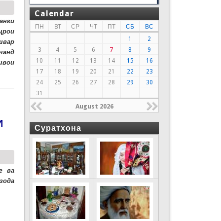
Calendar
анги
ПН
ВТ
СР
ЧТ
ПТ
СБ
ВС
ҷрои
1
2
швар
3
4
5
6
7
8
9
чанд
10
11
12
13
14
15
16
швои
17
18
19
20
21
22
23
24
25
26
27
28
29
30
31
August 2026
И
Суратхона
г ва
зода