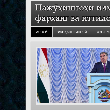
АСОСӢ
ФАРҲАНГШИНОСӢ
ҲУНАРК