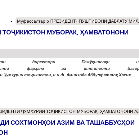
Муфассалтар
о ПРЕЗИДЕНТ- ПУШТИБОНИ ДАВЛАТУ МИЛ
И ТОҶИКИСТОН МУБОРАК, ҲАМВАТОНОНИ
рикоти директори Пажӯҳишгоҳи ил
иқотии фарҳанг ва иттилооти Вазор
и Ҷумҳурии тоҷикистон, н.и.ф. Аминзода Абдулфаттоҳ Ҳаким...
ЕЗИДЕНТИ ҶУМҲУРИИ ТОҶИКИСТОН МУБОРАК, ҲАМВАТОНОНИ АЗ
ЁДИ СОХТМОНҲОИ АЗИМ ВА ТАШАББУСҲОИ
ОН