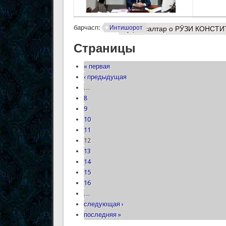
барчасп:
Интишорот
Муфассалтар
о РӮЗИ КОНСТИ
Страницы
« первая
‹ предыдущая
…
8
9
10
11
12
13
14
15
16
…
следующая ›
последняя »