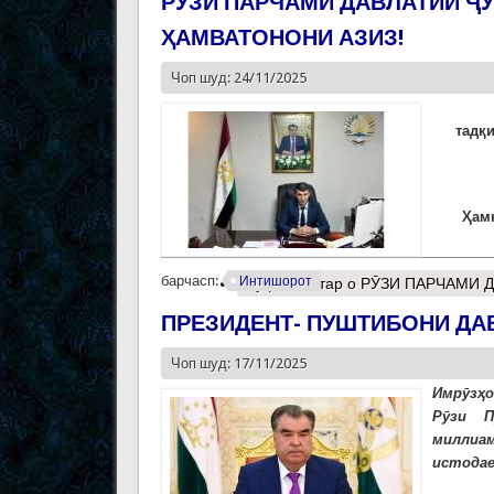
РӮЗИ ПАРЧАМИ ДАВЛАТИИ Ҷ
ҲАМВАТОНОНИ АЗИЗ!
Чоп шуд: 24/11/2025
тад
қ
Ҳ
ам
барчасп:
Интишорот
Муфассалтар
о РӮЗИ ПАРЧАМИ 
ПРЕЗИДЕНТ- ПУШТИБОНИ ДА
Чоп шуд: 17/11/2025
Имрӯзҳо
Рӯзи П
миллиа
истодае