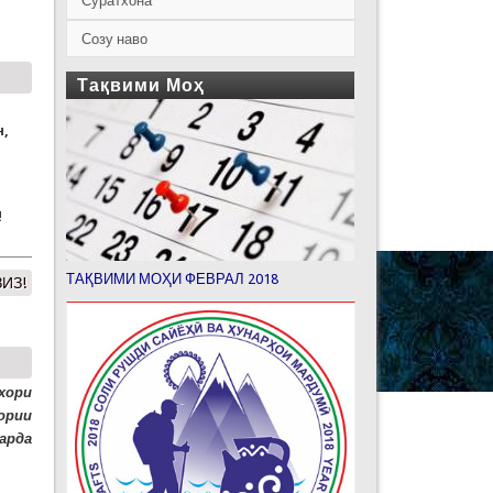
Суратхона
Созу наво
Тақвими Моҳ
н
,
!
ТАҚВИМИ МОҲИ ФЕВРАЛ 2018
ИЗ!
хори
ории
арда