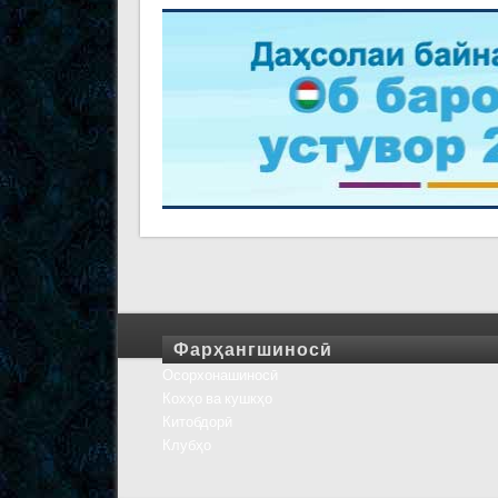
Фарҳангшиносӣ
Осорхонашиносӣ
Кохҳо ва кушкҳо
Китобдорӣ
Клубҳо