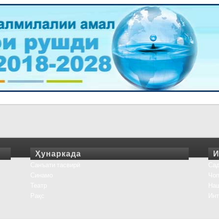
Ҳунаркада
И
Санъати тасвирӣ
Сад
Синамо
Чоп
Театр
На
Рақс
Инт