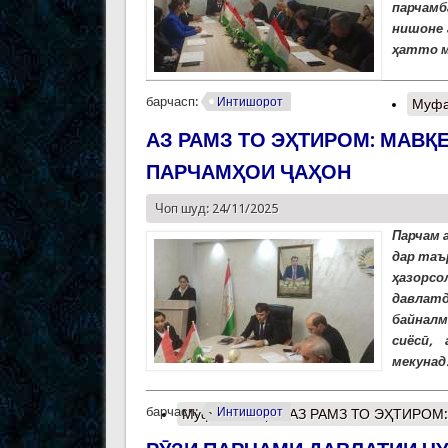
парчамб
нишоне 
ҳатто м
барчасп:
Интишорот
Муфа
АЗ РАМЗ ТО ЭҲТИРОМ: МАВ
ПАРЧАМҲОИ ҶАҲОН
Чоп шуд: 24/11/2025
Парчам 
дар таъ
ҳазорсо
давлат
байналм
сиёсӣ,
мекунад.
барчасп:
Интишорот
Муфассалтар
о АЗ РАМЗ ТО ЭҲТИРОМ