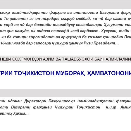
шгоҳи илмӣ-тадқиқотии фарҳанг ва иттилооти Вазорати фарҳ
и Тоҷикистон аз он ниҳодҳое маҳсуб меёбад, ки чӣ дар самти и
и корӣ ва чӣ дар бозтоби ташаббусу созандагиҳои Ҳукумати ки
ят ҳис намуда, як андоза пешсафӣ касб кардааст. Хусусан, тайи 
, ки ба хотири гиромидошт ва арҷгузорӣ ба хизматҳои шоёни Пе
16-уми ноябр дар саросари ҷумҳурӣ ҳамчун Рӯзи Президент...
УНЁДИ СОХТМОНҲОИ АЗИМ ВА ТАШАББУСҲОИ БАЙНАЛМИЛАЛИИ
УРИИ ТОҶИКИСТОН МУБОРАК, ҲАМВАТОНОН
оти идонаи Директори Пажӯҳишгоҳи илмӣ-тадқиқотии фарҳан
оти Вазорати фарҳанги Ҷумҳурии Тоҷикистон
н.и.ф. Амин
ттоҳ Ҳаким...