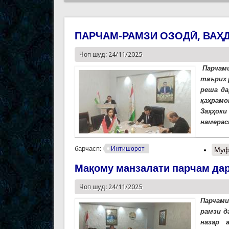
ПАРЧАМ-РАМЗИ ОЗОДӢ, ВАҲ
Чоп шуд: 24/11/2025
Парчами
таърих 
реша да
қаҳрамо
Заҳҳоки
намерас
барчасп:
Интишорот
Муф
Мақому манзалати парчам дар
Чоп шуд: 24/11/2025
Парчами
рамзи д
назар 