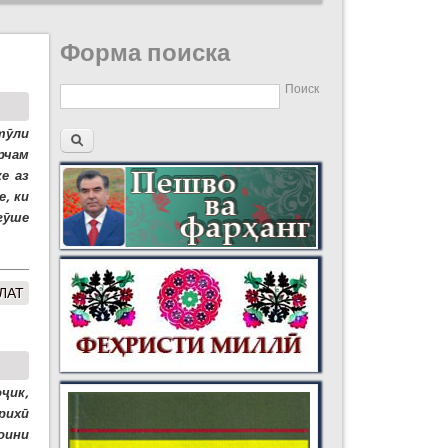
Форма поиска
Поиск
тӯли
рчам
е аз
, ки
гӯше
ЛАТ
ҷик,
рихӣ
оини