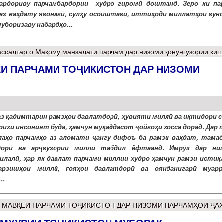
ардориву парчамбардории худро гиромӣ доштанд. Зеро ки па
аз ваҳдату ягонагӣ, сулҳу осоиштагӣ, иттиҳоди миллатҳои гуно
уборизаву набардҳо...
ссалтар
о Мақому манзалати парчам дар низоми қонунгузории ки
ҚЕИ ПАРЧАМИ ТОҶИКИСТОН ДАР НИЗОМИ
аз қадимтарин рамзҳои давлатдорӣ, ҳувияти миллӣ ва иқтидори с
рихи инсоният буда, ҳамчун муқаддасот ҷойгоҳи хосса дорад. Дар
лаҳо парчамҳо аз аломати ҷангу дифоъ ба рамзи ваҳдат, тамад
дорӣ ва арҷгузории миллӣ табдил ёфтаанд. Имрӯз дар ни
илалӣ, ҳар як давлат парчами миллии худро ҳамчун рамзи истиқ
 арзишҳои миллӣ, ғояҳои давлатдорӣ ва оянданигарӣ муар
..
: МАВҚЕИ ПАРЧАМИ ТОҶИКИСТОН ДАР НИЗОМИ ПАРЧАМҲОИ ҶА