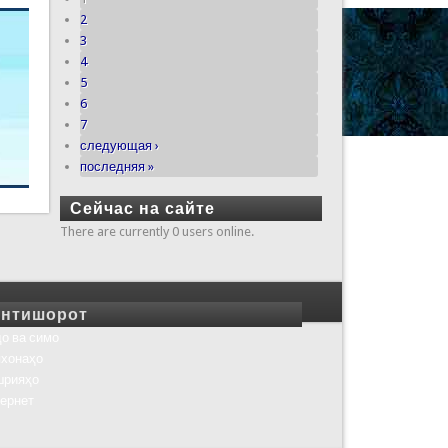
2
3
4
5
6
7
следующая ›
последняя »
Сейчас на сайте
There are currently 0 users online.
нтишорот
о ва симо
хонаҳо
шрияҳо
ернет