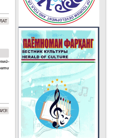
ЛАТ
мӣ-
ати
ИЗ!