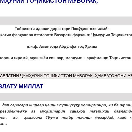
УМҲУРИИ ТОҶИКИСТОН МУБОРАК,
Табрикоти идонаи директори Паж
ӯҳ
ишго
ҳ
и
ил
м
ӣ
-
и
қ
отии
фар
ҳ
анг
ва
иттилоот
и Вазорати фар
ҳ
анги
Ҷ
ум
ҳ
урии
То
ҷ
икисто
н.и.ф. Аминзода Абдулфатто
ҳ
Ҳ
аким
корони гиром
ӣ
, а
ҳ
ли
зиёи
кишвар
,
мардуми
шарафманди
То
ҷ
икистон
ДАВЛАТИИ ҶУМҲУРИИ ТОҶИКИСТОН МУБОРАК, ҲАМВАТОНОНИ АЗ
ВЛАТУ МИЛЛАТ
 дар саросари кишвар ҷашни пуршукуҳу хотирмонро, ки ба ифти
резидент-яке аз муҳимтарин санаҳои таърихии давлатд
мон, ки ҳамасола 16-уми ноябр таҷлил мегардад, қайд к
м...