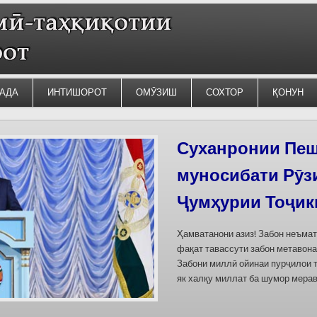
АДА
ИНТИШОРОТ
ОМӮЗИШ
СОХТОР
ҚОНУН
Силсилаи ёдгор
барои сабт дар
омода мешаван
Дар бахшҳои семинар вазъи омо
кишварҳои Осиёи Марказӣ, аз он
минтақавии Фарғона-Сирдарё», к
Тоҷикистон ва Ўзбекистон пешн