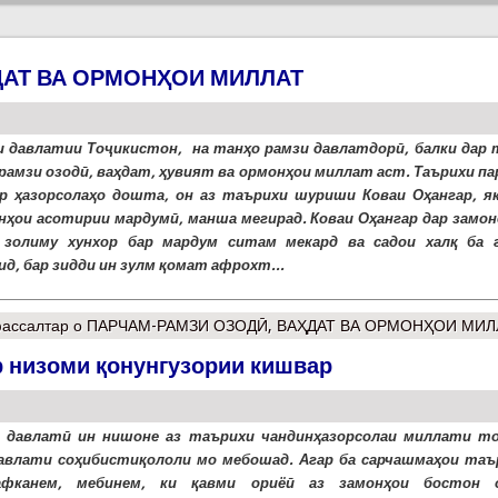
ДАТ ВА ОРМОНҲОИ МИЛЛАТ
 давлатии Тоҷикистон, на танҳо рамзи давлатдорӣ, балки дар 
рамзи озодӣ, ваҳдат, ҳувият ва ормонҳои миллат аст. Таърихи па
р ҳазорсолаҳо дошта, он аз таърихи шуриши Коваи Оҳангар, як
нҳои асотирии мардумӣ, манша мегирад. Коваи Оҳангар дар замоне
 золиму хунхор бар мардум ситам мекард ва садои халқ ба 
ид, бар зидди ин зулм қомат афрохт...
ассалтар
о ПАРЧАМ-РАМЗИ ОЗОДӢ, ВАҲДАТ ВА ОРМОНҲОИ МИЛ
 низоми қонунгузории кишвар
 давлатӣ ин нишоне аз таърихи чандинҳазорсолаи миллати то
авлати соҳибистиқололи мо мебошад. Агар ба сарчашмаҳои таъ
афканем, мебинем, ки қавми ориёӣ аз замонҳои бостон 