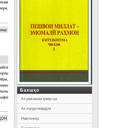
рчам
гун,
швар
иёсӣ
 тӯли
дун,
зоми
Бахшҳо
лоли
рифӣ
Аз равзанаи қомусҳо
Аз эҷоди мардум
ҲОН
Навгониҳо