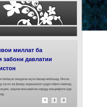
иҳои роҳи абрешим
 феҳристи ЮНЕСКО
д
дасозии ҳуҷҷатҳои номинатсияҳои муштараки
 ҷумла номинатсияи “Роҳи абрешим: гузаргоҳи
и аз ҷониби ҷумҳуриҳои Қазоқистон, Қирғизистон,
иҳод хоҳад шуд
1
2
3