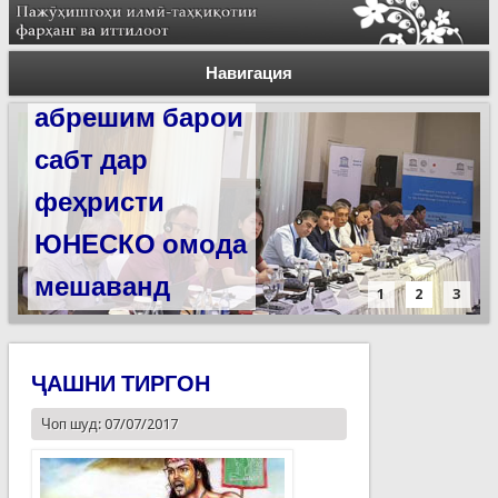
Силсилаи
ёдгориҳои роҳи
Навигация
абрешим барои
сабт дар
феҳристи
ЮНЕСКО омода
мешаванд
1
2
3
ҶАШНИ ТИРГОН
Чоп шуд: 07/07/2017