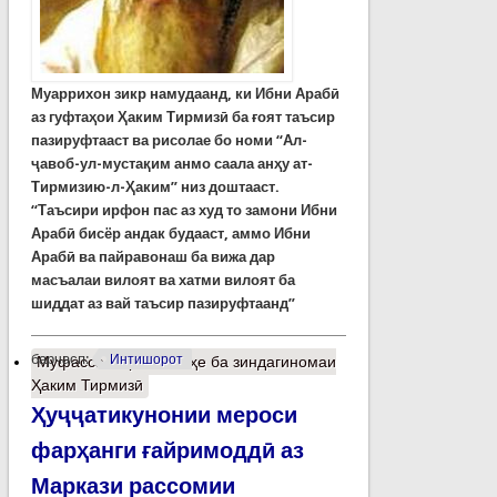
Муаррихон зикр намудаанд, ки Ибни Арабӣ
аз гуфтаҳои Ҳаким Тирмизӣ ба ғоят таъсир
пазируфтааст ва рисолае бо номи “Ал-
ҷавоб-ул-мустақим анмо саала анҳу ат-
Тирмизию-л-Ҳаким” низ доштааст.
“Таъсири ирфон пас аз худ то замони Ибни
Арабӣ бисёр андак будааст, аммо Ибни
Арабӣ ва пайравонаш ба вижа дар
масъалаи вилоят ва хатми вилоят ба
шиддат аз вай таъсир пазируфтаанд”
барчасп:
Интишорот
Муфассалтар
о Нигоҳе ба зиндагиномаи
Ҳаким Тирмизӣ
Ҳуҷҷатикунонии мероси
фарҳанги ғайримоддӣ аз
Маркази рассомии