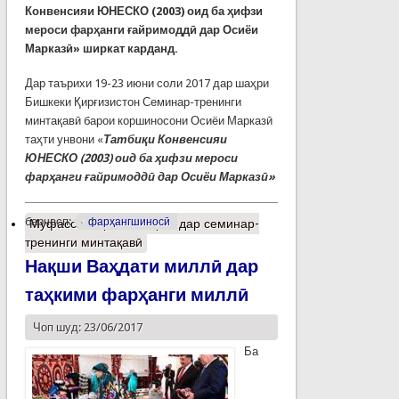
Конвенсияи ЮНЕСКО (2003) оид ба ҳифзи
мероси фарҳанги ғайримоддӣ дар Осиёи
Марказӣ» ширкат карданд.
Дар таърихи 19-23 июни соли 2017 дар шаҳри
Бишкеки Қирғизистон Семинар-тренинги
минтақавӣ барои коршиносони Осиёи Марказӣ
таҳти унвони «
Татбиқи Конвенсияи
ЮНЕСКО (2003) оид ба ҳифзи мероси
фарҳанги ғайримоддӣ дар Осиёи Марказӣ»
барчасп:
фарҳангшиносӣ
Муфассалтар
о Иштирок дар семинар-
тренинги минтақавӣ
Нақши Ваҳдати миллӣ дар
таҳкими фарҳанги миллӣ
Чоп шуд: 23/06/2017
Ба