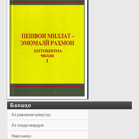
Бахшҳо
Аз равзанаи қомусҳо
Аз эҷоди мардум
Навгониҳо