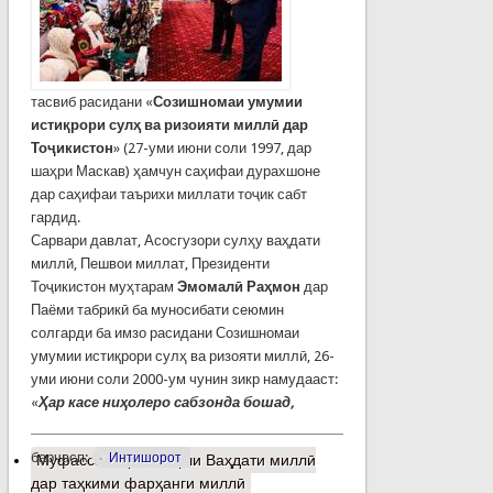
тасвиб расидани «
Созишномаи умумии
истиқрори сулҳ ва ризоияти миллӣ дар
Тоҷикистон
» (27-уми июни соли 1997, дар
шаҳри Маскав) ҳамчун саҳифаи дурахшоне
дар саҳифаи таърихи миллати тоҷик сабт
гардид.
Сарвари давлат, Асосгузори сулҳу ваҳдати
миллӣ, Пешвои миллат, Президенти
Тоҷикистон муҳтарам
Эмомалӣ Раҳмон
дар
Паёми табрикӣ ба муносибати сеюмин
солгарди ба имзо расидани Созишномаи
умумии истиқрори сулҳ ва ризояти миллӣ, 26-
уми июни соли 2000-ум чунин зикр намудааст:
«
Ҳар касе ниҳолеро сабзонда бошад,
барчасп:
Интишорот
Муфассалтар
о Нақши Ваҳдати миллӣ
дар таҳкими фарҳанги миллӣ