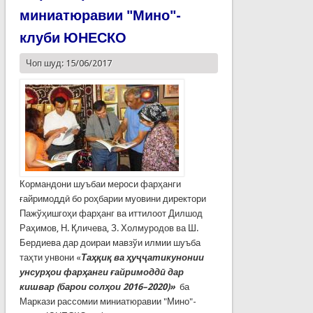
миниатюравии "Мино"-
клуби ЮНЕСКО
Чоп шуд: 15/06/2017
Кормандони шуъбаи мероси фарҳанги
ғайримоддӣ бо роҳбарии муовини директори
Пажўҳишгоҳи фарҳанг ва иттилоот Дилшод
Раҳимов, Н. Қличева, З. Холмуродов ва Ш.
Бердиева дар доираи мавзўи илмии шуъба
таҳти унвони «
Таҳқиқ ва ҳуҷҷатикунонии
унсурҳои фарҳанги ғайримоддӣ дар
кишвар (барои солҳои 2016–2020)
»
ба
Маркази рассомии миниатюравии "Мино"-