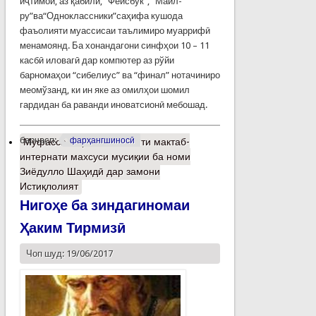
иҷтимоӣ, аз қабилӣ, “Фейсбук”, “Майл-
ру”ва“Одноклассники”саҳифа кушода
фаъолияти муассисаи таълимиро муаррифӣ
менамоянд. Ба хонандагони синфҳои 10 – 11
касбӣ иловагӣ дар компютер аз рўйи
барномаҳои “сибелиус” ва “финал” нотачиниро
меомўзанд, ки ин яке аз омилҳои шомил
гардидан ба раванди иноватсионӣ мебошад.
барчасп:
фарҳангшиносӣ
Муфассалтар
о Фаъолияти мактаб-
интернати махсуси мусиқии ба номи
Зиёдулло Шаҳидӣ дар замони
Истиқлолият
Нигоҳе ба зиндагиномаи
Ҳаким Тирмизӣ
Чоп шуд: 19/06/2017