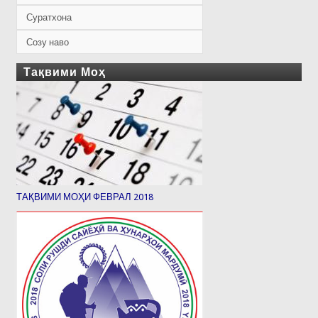
Суратхона
Созу наво
Тақвими Моҳ
ТАҚВИМИ МОҲИ ФЕВРАЛ 2018