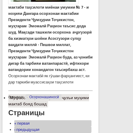
мактаби
та
ҳ
силоти
миёнаи
умумии
№
7 -
и
но
ҳ
ияи
Дан
ғ
ара
осорхонаи
мактабии
Президенти
Ҷ
ум
ҳ
урии
То
ҷ
икистон,
муҳтарам
Эмомал
ӣ
Ра
ҳ
мон
таъсис
дода
шуд
.
Ма
қ
сади
ташкили
осорхона
аҷргузор
ӣ
ба
хизмат
ҳ
ои
шоёни Асосгузори сулҳ
у
ва
ҳ
дати
милл
ӣ -
Пешвои
миллат
,
Президенти
Ҷ
ум
ҳ
урии
То
ҷ
икистон
му
ҳ
тарам
Эмомал
ӣ
Ра
ҳ
мон
буда
,
аз
ҷ
ониби
дигар
ба
тарбияи
ватанпараст
ӣ,
ифтихори
ватандории
хонандагон
таъсирбахш
аст
.
Осорхонаи мактабӣ як гӯшаи фарҳангиест, ки
дар таркиби муассисаҳои таҳсилоти
барчасп:
Осорхонашиносӣ
Муфассалтар
о Осорхона ҷузъи муҳими
мактаб бояд бошад
Страницы
« первая
‹ предыдущая