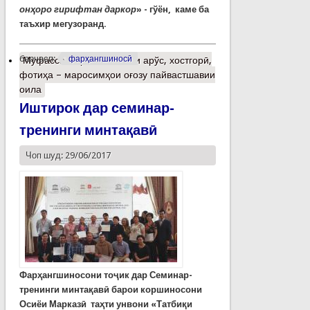
онҳоро гирифтан даркор
»
-
гўён, каме ба
таъхир мегузоранд.
барчасп:
фарҳангшиносӣ
Муфассалтар
о Интихоби арўс, хостгорӣ,
фотиҳа – маросимҳои оғозу пайвастшавии
оила
Иштирок дар семинар-
тренинги минтақавӣ
Чоп шуд: 29/06/2017
Фарҳангшиносони тоҷик дар
Семинар-
тренинги минтақавӣ барои коршиносони
Осиёи Марказӣ таҳти унвони «Татбиқи