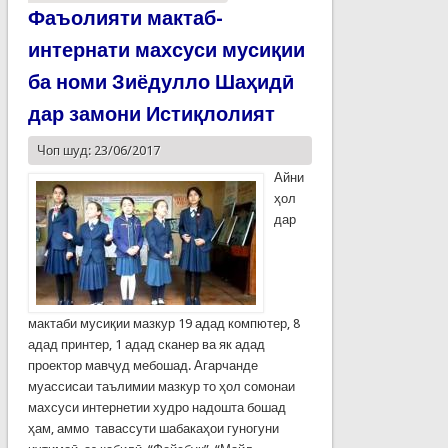
Фаъолияти мактаб-
интернати махсуси мусиқии
ба номи Зиёдулло Шаҳидӣ
дар замони Истиқлолият
Чоп шуд: 23/06/2017
Айни
ҳол
дар
мактаби мусиқии мазкур 19 адад компютер, 8
адад принтер, 1 адад сканер ва як адад
проектор мавҷуд мебошад. Агарчанде
муассисаи таълимии мазкур то ҳол сомонаи
махсуси интернетии худро надошта бошад
ҳам, аммо тавассути шабакаҳои гуногуни