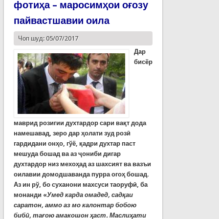
фотиҳа – маросимҳои оғозу
пайвастшавии оила
Чоп шуд: 05/07/2017
Дар
бисёр
маврид розигии духтардор сари вақт дода
намешавад, зеро дар ҳолати зуд розӣ
гардидани онҳо, гўё, қадри духтар паст
мешуда бошад ва аз ҷониби дигар
духтардор низ мехоҳад аз шахсият ва вазъи
оилавии домодшаванда пурра огоҳ бошад.
Аз ин рў, бо суханони махсуси таоруфӣ, ба
монанди «
Умед карда омадед, садқаи
саратон, аммо аз мо калонтар бобою
бибӣ, тағою амакошон ҳаст.
Маслиҳати