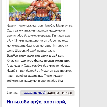
Ҷашни Тиргон дар қатори Наврўзу Меҳргон ва
Сада аз куҳантарин ҷашнҳои мардумони
эронитабор ба шумор меравад. Ин ҷашн дар
рўзи 13-уми моҳи
тир
, ки он рўзро низ
тир
меномиданд, баргузор мегашт. Чи тавре ки
шоир Шамсии Фахрӣ навиштааст:
Ба рўзи тиру маҳи тир азми шодӣ кун,
Ки аз сипеҳр туро фатҳу нусрат омад тир.
Агар ҷашни Сада марбут ба зимистон бошад,
Наврўз – иди баҳорӣ ва Меҳргон дар тирамоҳ
ҷашн гирифта шавад, пас Тиргон ҷашни
тобистонаи мардумони эронитабор буд
барчасп:
фарҳангшиносӣ
Муфассалтар
о ҶАШНИ ТИРГОН
Интихоби арўс, хостгорӣ,