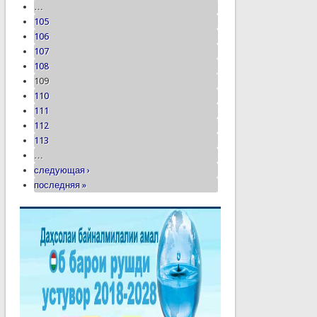
…
105
106
107
108
109
110
111
112
113
…
следующая ›
последняя »