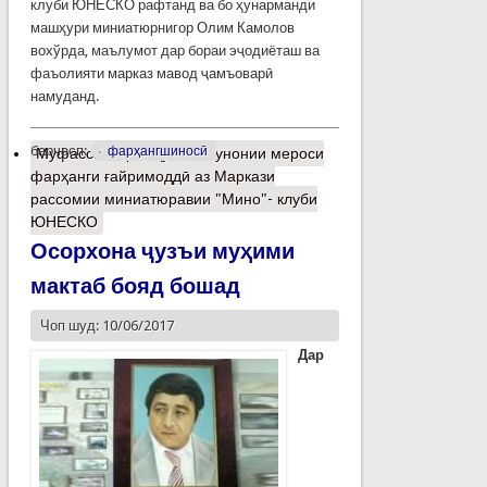
клуби ЮНЕСКО рафтанд ва бо ҳунарманди
машҳури миниатюрнигор Олим Камолов
вохўрда, маълумот дар бораи эҷодиёташ ва
фаъолияти марказ мавод ҷамъоварӣ
намуданд.
барчасп:
фарҳангшиносӣ
Муфассалтар
о Ҳуҷҷатикунонии мероси
фарҳанги ғайримоддӣ аз Маркази
рассомии миниатюравии "Мино"- клуби
ЮНЕСКО
Осорхона ҷузъи муҳими
мактаб бояд бошад
Чоп шуд: 10/06/2017
Дар