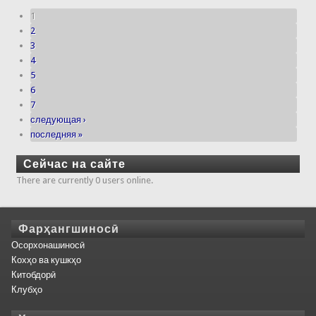
1
2
3
4
5
6
7
следующая ›
последняя »
Сейчас на сайте
There are currently 0 users online.
Фарҳангшиносӣ
Осорхонашиносӣ
Кохҳо ва кушкҳо
Китобдорӣ
Клубҳо