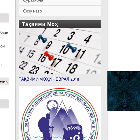
Суратхона
Созу наво
Тақвими Моҳ
бони
бон
н
ТАҚВИМИ МОҲИ ФЕВРАЛ 2018
оҷик