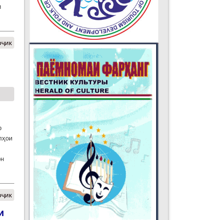
и
оҷик
р
лҳои
он
оҷик
и