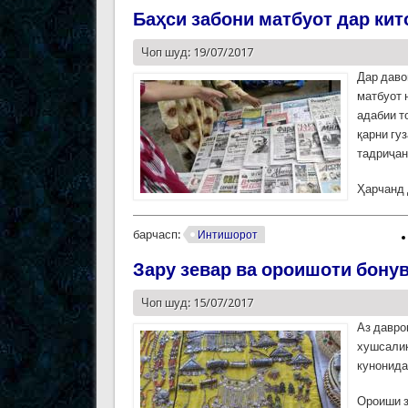
Баҳси забони матбуот дар ки
Чоп шуд: 19/07/2017
Дар даво
матбуот 
адабии т
қарни гу
тадриҷан
Ҳарчанд 
барчасп:
Интишорот
Зару зевар ва ороишоти бону
Чоп шуд: 15/07/2017
Аз давро
хушсалиқ
кунонида
Ороиши з