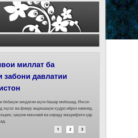
иҳои роҳи абрешим
 феҳристи ЮНЕСКО
д
дасозии ҳуҷҷатҳои номинатсияҳои муштараки
 ҷумла номинатсияи “Роҳи абрешим: гузаргоҳи
и аз ҷониби ҷумҳуриҳои Қазоқистон, Қирғизистон,
иҳод хоҳад шуд
1
2
3