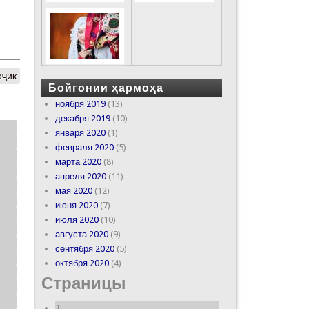
оҷик
Бойгонии ҳармоҳа
ноября 2019
(13)
декабря 2019
(10)
января 2020
(1)
февраля 2020
(5)
марта 2020
(8)
апреля 2020
(11)
мая 2020
(12)
июня 2020
(7)
июля 2020
(10)
августа 2020
(9)
сентября 2020
(5)
октября 2020
(4)
Страницы
1