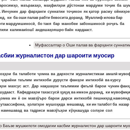
аросимҳо, маъракаҳо, маҳфилҳои дўстонаи мардуми тоҷик ба шу
.
Инчунин дар фарҳанги суннатии тоҷикон як қатор расму ойниҳо
нд, ки ба оши палав рабти бевосита доранд. Муаллиф илова бар
ти мардумшиносӣ, бо такя бар манобеи забоншиносӣ роҷеъ ба
гияи калимаиìошî андешаҳояшро баён кардааст.
Муфассалтар
о Оши палав ва фарҳанги суннати
асбии журналистон дар шароити муосир
роҳҳои ба талаботи ҷомеа ва дархости журналистикаи амалӣ муво
 ҷараёни таълим интихоби дурусти фанҳои интихобӣ ва курсу
ҳои махсус аст. Дар нақшаҳои таълимии феълӣ барои чунин фанҳ
шудааст. Кафедраҳои тахассусӣ ҳуқуқ ва имкон доранд, ки мувофиқ
ҷомеа ин ё он мавзўъро барои дарси интихобӣ пешниҳод намоянд
утаассифона, ҳолатҳое мушоҳида мешавад, ки ин талабот ба назар
 намешавад ва тадриси мавзўъҳои кўҳнашуда солҳои сол
о Баъзе мушкилоти омодагии касбии журналистон дар шароити му