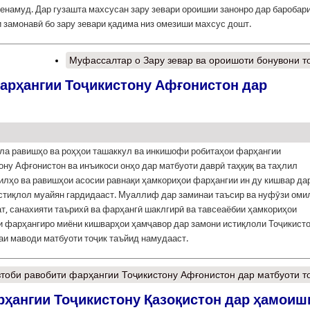
енамуд. Дар гузашта махсусан зару зевари ороишии занонро дар баробар
 замонавӣ бо зару зевари қадима низ омезиши махсус дошт.
Муфассалтар
о Зару зевар ва ороишоти бонувони т
фарҳангии Тоҷикистону Афғонистон дар
ла равишҳо ва роҳҳои ташаккул ва инкишофи робитаҳои фарҳангии
ону Афғонистон ва инъикоси онҳо дар матбуоти даврӣ таҳқиқ ва таҳлил
илҳо ва равишҳои асосии равнақи ҳамкориҳои фарҳангии ин ду кишвар да
стиқлол муайян гардидааст. Муаллиф дар заминаи таъсир ва нуфӯзи оми
т, санахияти таърихӣ ва фарҳангӣ шаклгирӣ ва тавсеаёбии ҳамкориҳои
 фарҳангиро миёни кишварҳои ҳамҷавор дар замони истиқлоли Тоҷикист
аи маводи матбуоти тоҷик таъйид намудааст.
зтоби равобити фарҳангии Тоҷикистону Афғонистон дар матбуоти т
ҳангии Тоҷикистону Қазоқистон дар ҳамоиш