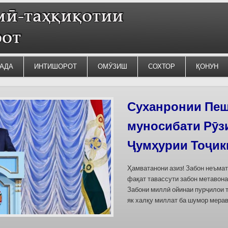
АДА
ИНТИШОРОТ
ОМӮЗИШ
СОХТОР
ҚОНУН
Силсилаи ёдгор
барои сабт дар
омода мешаван
Дар бахшҳои семинар вазъи омо
кишварҳои Осиёи Марказӣ, аз он
минтақавии Фарғона-Сирдарё», к
Тоҷикистон ва Ўзбекистон пешн