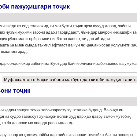
тоби пажуҳишгари тоҷик
ми зиёда аз сад соли охир, ки матбуоти тоҷик арзи вуҷуд дорад, забони
низ ҷузъи муҳими забони адабӣ гардидааст, яъне дар маҷрои инкишофи за
оҷик рўзноманигорӣ равияи нисбатан навест, ки дар ибтидои
зашта ба миён омада такмил ёфтааст ва чун як ҷанбаи хосаи услубиёти за
 шакл мегирад.
дар солҳои охир забони матбуот дар байни олимони забоншинос ва умума
Муфассалтар
о Баҳси забони матбуот дар китоби пажуҳишгари т
вони тоҷик
ни қадим занҳои тоҷик зебоипарасту хушсалиқа буданд. Ва онҳо ин
агии худро тавассут ҳунарҳои волои худ дар ҳар давру замон мутобиқ
, то ба даврони мо оварда расонидаанд.
ару зевар аз қадимулайём дар либоси занонаи тоҷикӣ як бахши асосиро