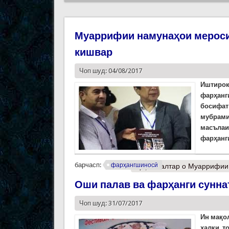
Муаррифии намунаҳои мероси
кишвар
Чоп шуд: 04/08/2017
Иштирок
фарҳанг
босифат
мубрам
масълаи
фарҳанг
барчасп:
фарҳангшиносӣ
Муфассалтар
о Муаррифии 
Оши палав ва фарҳанги сунна
Чоп шуд: 31/07/2017
Ин мақо
халқи т