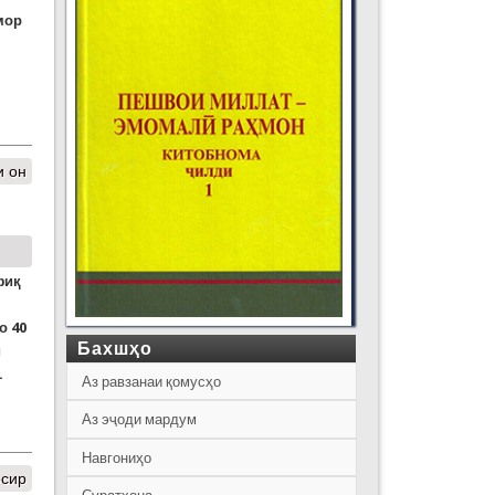
мор
е
и он
фиқ
о 40
Бахшҳо
и
.
Аз равзанаи қомусҳо
Аз эҷоди мардум
Навгониҳо
осир