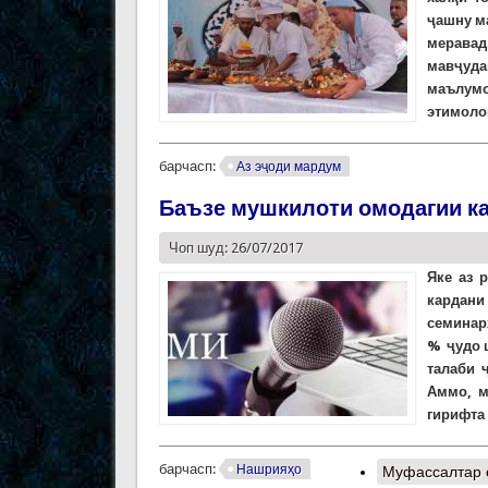
ҷашну
м
меравад
мавҷуда
маълумо
этимоло
барчасп:
Аз эҷоди мардум
Баъзе мушкилоти омодагии к
Чоп шуд: 26/07/2017
Яке аз 
кардани
семинар
% ҷудо 
талаби 
Аммо, м
гирифта
барчасп:
Нашрияҳо
Муфассалтар