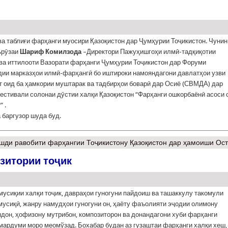
а таблиғи фарҳанги муосири Қазоқистон дар Ҷумҳурии Тоҷикистон. Чунин
ърӯзаи
Шариф Комилзода
–Директори Пажуҳишгоҳи илмӣ-тадқиқотии
ва иттилооти Вазорати фарҳанги Ҷумҳурии Тоҷикистон дар Форуми
ии марказҳои илмӣ-фарҳангӣ бо иштироки намояндагони давлатҳои узви
 оид ба ҳамкории муштарак ва тадбирҳои боварӣ дар Осиё (СВМДА) дар
естивали солонаи дӯстии халқи Қазоқистон “Фарҳанги ошкорбаёнӣ асоси 
” .
 баргузор шуда буд.
шди равобити фарҳангии Тоҷикистону Қазоқистон дар ҳамоиши Ос
зитории тоҷик
мусиқии халқи тоҷик, давраҳои гуногуни пайдоиш ва ташаккулу такомули
мусиқӣ, жанру намудҳои гуногуни он, ҳаёту фаъолияти эҷодии олимону
дон, ҳофизону мутрибон, композиторон ва донандагони хуби фарҳанги
мардуми моро меомўзад. Бохабар будан аз гузаштаи фарҳанги халқи хеш,