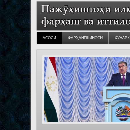
АСОСӢ
ФАРҲАНГШИНОСӢ
ҲУНАРК