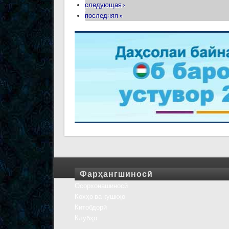
следующая ›
последняя »
Фарҳангшиносӣ
Осорхонашиносӣ
Кохҳо ва кушкҳо
Китобдорӣ
Клубҳо