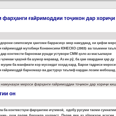
 фарҳанги ғайримоддии тоҷикон дар хориҷи
дорони симпозиум ҳангоми баррасиҳо зикр намуданд, ки ҳифзи мер
и ғайримоддӣ мутобиқи Конвенсияи ЮНЕСКО (2003) ва таъмини таъ
 дар контексти барномаи рушди устувори СММ ҳоло аз масъалаҳои
и
ҷ
омеаи ҷаҳонӣ ба шумор меравад. Аз ин рў, ба ҳам овардани ҳар ду
 муҳим ба манфиати кор мусоидат хоҳад кард. Барои тадриси мероси
и ғайримоддӣ барномаҳо ва дастурҳо таълиф кардан лозим мебошад.
намунаҳои мероси фарҳанги ғайримоддии тоҷикон дар хориҷи ки
тии он
ла ба контекстҳои фарҳангию иҷтимоӣ, одобу русуми таоми суннатии
оҷик- оши палав бахшида шудааст. Палав яке аз хўрокҳои асосии