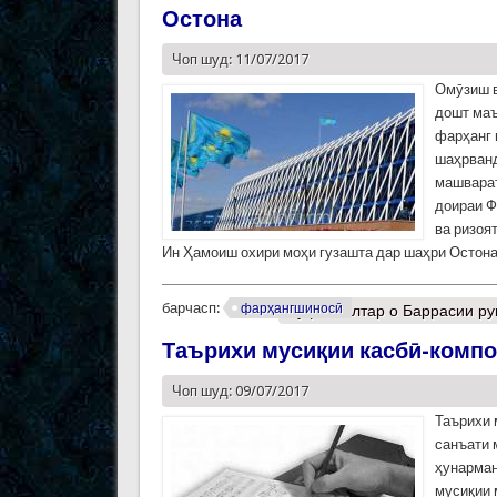
Остона
Чоп шуд: 11/07/2017
Омӯзиш в
дошт ма
фарҳанг 
шаҳрванд
машварат
доираи Ф
ва ризоят
Ин Ҳамоиш охири моҳи гузашта дар шаҳри Остона
барчасп:
фарҳангшиносӣ
Муфассалтар
о Баррасии ру
Таърихи мусиқии касбӣ-компо
Чоп шуд: 09/07/2017
Таърихи 
санъати 
ҳунарман
мусиқии 