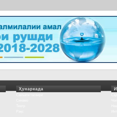
Ҳунаркада
И
Санъати тасвирӣ
Сад
Синамо
Чоп
Театр
На
Рақс
Инт