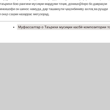
таърихи бою рангини мусиқии мардуми тоҷик, донишҷўёнро бо давраҳои
 инкишофи он шинос намуда, дар ташаккули ҷаҳонбиниву ахлоқ ва рушди
 онҳо саҳми назаррас мегузорад.
Муфассалтар
о Таърихи мусиқии касбӣ-композитории т