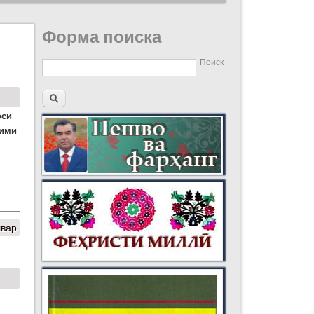
Форма поиска
Поиск
оси
лими
швар