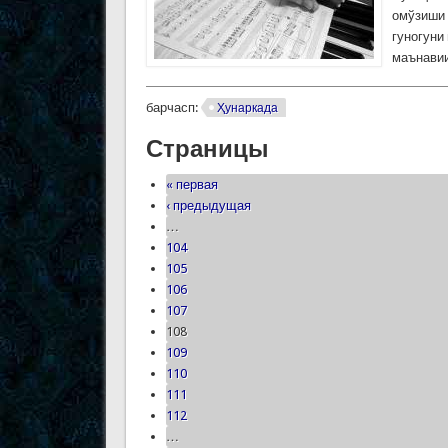
омўзиши 
гуногуни
маънавии
барчасп:
Ҳунаркада
Страницы
« первая
‹ предыдущая
…
104
105
106
107
108
109
110
111
112
…