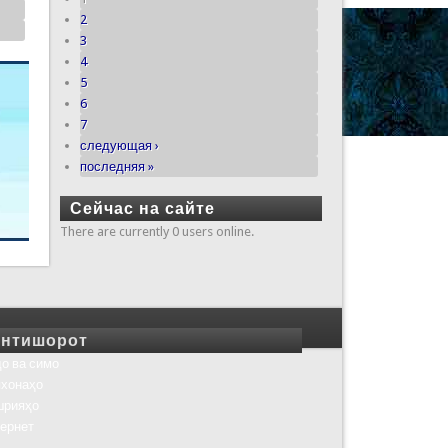
2
3
4
5
6
7
следующая ›
последняя »
Сейчас на сайте
There are currently 0 users online.
нтишорот
о ва симо
хонаҳо
шрияҳо
ернет