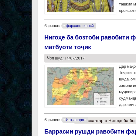
ташкил м
ороишоти
барчасп:
фарҳангшиносӣ
Нигоҳе ба бозтоби равобити 
матбуоти тоҷик
Чоп шуд: 14/07/2017
Дар мақо
Тоҷикист
шуда, ом
замони и
муҷовира
судманди
дар змин
барчасп:
Интишорот
Муфассалтар
о Нигоҳе ба бо
Баррасии рушди равобити фар