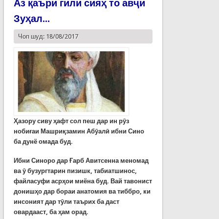
Аз қаъри гили сияҳ то авҷи
Зуҳал...
Чоп шуд: 18/08/2017
Ҳазору сиву ҳафт сол пеш дар ин рӯз
нобиғаи Машриқзамин Абӯалӣ ибни Сино
ба дунё омада буд.
Ибни Синоро дар Ғарб Авитсенна меномад
ва ӯ бузургтарин пизишк, табиатшинос,
файласуфи асрҳои миёна буд. Вай тавонист
донишҳо дар бораи анатомия ва тиббро, ки
инсоният дар тӯли таърих ба даст
овардааст, ба ҳам орад.