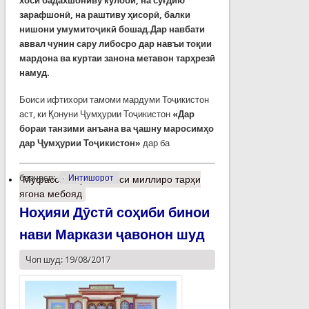
хоси бадахшониву кўлобӣ, на суғдию
зарафшонӣ, на раштиву ҳисорӣ, балки
нишони умумитоҷикӣ бошад.Дар навбати
аввал чунин сару либосро дар навъи тоқии
мардона ва куртаи занона метавон тарҳрезӣ
намуд.
Боиси ифтихори тамоми мардуми Тоҷикистон
аст, ки Қонуни Ҷумҳурии Тоҷикистон
«Дар
бораи танзими анъана ва ҷашну маросимҳо
дар Ҷумҳурии Тоҷикистон»
дар ба
барчасп:
Интишорот
Муфассалтар
о Либоси миллиро тарҳи
ягона мебояд
Ноҳияи Дӯстӣ соҳиби бинои
нави Маркази ҷавонон шуд
Чоп шуд: 19/08/2017