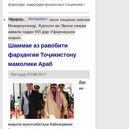
фарогири шавоҳиди мушаххаси таърихиест
барчасп:
Интишорот
Муфассалтар
о Инъикоси таърихи сиёсии
Мовароуннаҳр, Хуросон ва Эрони нимаи
аввали садаи XVI дар «Ҷаҳонкушои
хоқон»
Шаммае аз равобити
фарҳангии Тоҷикистону
мамолики Араб
Чоп шуд: 07/08/2017
Дар
ин
мақола муносибатҳои байниҳамии