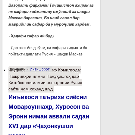
Вазорати фарҳанги Тоҷикистон ахиран аз
як сафари хидмативу омӯзишӣ аз шаҳри
Маскав баргашт. Бо чанд савол дар
мавриди ин сафар ба ӯ муроҷиат кардем.
- Ҳадафи сафар чӣ буд?
- Дар оғоз бояд гӯям, ки сафари хидмати ба
пойтахти давлати Русия – шаҳри Маскав
барчасп:
Интишорот
Муфассалтар
о Шариф Комилзода:
Нашрияҳои илмии Пажуҳишгоҳ дар
Китобхонаи илмии электронии Русия
сабти ном хоҳанд шуд
Инъикоси таърихи сиёсии
Мовароуннаҳр, Хуросон ва
Эрони нимаи аввали садаи
XVI дар «Ҷаҳонкушои