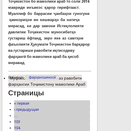
Тоҷикистон бо мамолики араб то соли 2016
мавриди инъикос қарор гирифтааст.
Муаллиф бо баррасии ҷанбаҳои гуногуни
ҳамкориҳои ин кишварҳо ба натиҷа
мерасад, ки дар замони Истиқлолияти
давлатии Тоҷикистон муносибатҳо
густариш ёфтанд, зеро яке аз самтҳои
фаъолияти Ҳукумати Тоҷикистон барқарор
ва густариши равобити иқтисодиву
фарҳангӣ бо мамолики араб ба ҳисоб
меравад.
барчасп:
фарҳангшиносӣ
Муфассалтар
о Шаммае аз равобити
фарҳангии Тоҷикистону мамолики Араб
Страницы
« первая
‹ предыдущая
…
103
104