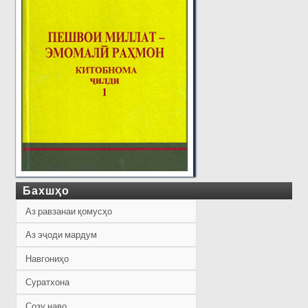
Бахшҳо
Аз равзанаи қомусҳо
Аз эҷоди мардум
Навгониҳо
Суратхона
Созу наво