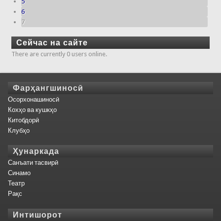
5
6
7
Сейчас на сайте
There are currently 0 users online.
Фарҳангшиносӣ
Осорхонашиносӣ
Кохҳо ва кушкҳо
Китобдорӣ
Клубҳо
Ҳунаркада
Санъати тасвирӣ
Синамо
Театр
Рақс
Интишорот