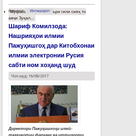
барчасп:
Интишорот
Муфассалтар
о Аз қаъри гили сияҳ то
авҷи Зуҳал...
Шариф Комилзода:
Нашрияҳои илмии
Пажуҳишгоҳ дар Китобхонаи
илмии электронии Русия
сабти ном хоҳанд шуд
Чоп шуд: 16/08/2017
Директори Пажуҳишгоҳи илмӣ-
таҳқиқотии фарҳанг ва иттилооти