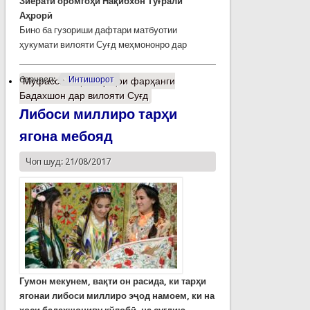
Зиёрати оромгоҳи Нақибхон Туғрали
Аҳрорӣ
Бино ба гузориши дафтари матбуотии
ҳукумати вилояти Суғд меҳмононро дар
барчасп:
Интишорот
Муфассалтар
о Рӯзҳои фарҳанги
Бадахшон дар вилояти Суғд
Либоси миллиро тарҳи
ягона мебояд
Чоп шуд: 21/08/2017
Гумон мекунем, вақти он расида, ки тарҳи
ягонаи либоси миллиро эҷод намоем, ки на