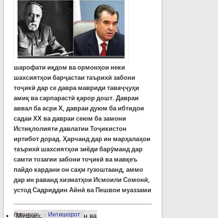
шарофати иқдом ва ормонҳои неки
шахсиятҳои барҷастаи таърихӣ забони
тоҷикӣ дар се давра мавриди таваҷҷуҳи
амиқ ва сарпарастӣ қарор дошт. Давраи
аввал ба асри Х, давраи дуюм ба ибтидои
садаи ХХ ва давраи сеюм ба замони
Истиқлолияти давлатии Тоҷикистон
иртибот дорад. Ҳарчанд дар ин марҳалаҳои
таърихӣ шахсиятҳои зиёди барӯманд дар
самти тозагии забони тоҷикӣ ва мавқеъ
пайдо кардани он саҳм гузоштаанд, аммо
дар ин раванд хизматҳои Исмоили Сомонӣ,
устод Садриддин Айнӣ ва Пешвои муаззами
барчасп:
Интишорот
Муфассалтар
о Забон ва