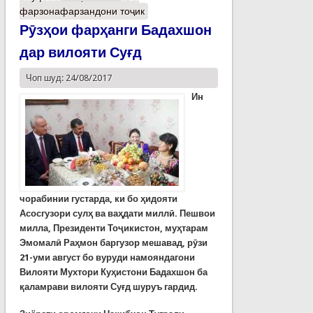
фарзонафарзандони тоҷик
Рӯзҳои фарҳанги Бадахшон
дар вилояти Суғд
Чоп шуд: 24/08/2017
Ин
чорабинии густарда, ки бо ҳидояти
Асосгузори сулҳ ва ваҳдати миллӣ. Пешвои
милла, Президенти Тоҷикистон, муҳтарам
Эмомалӣ Раҳмон баргузор мешавад, рӯзи
21-уми август бо вуруди намояндагони
Вилояти Мухтори Куҳистони Бадахшон ба
қаламрави вилояти Суғд шуруъ гардид.