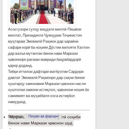
Асосгузори сулҳу ваҳдати миллӣ-Пешвои
миллат, Президенти Ҷумҳурии Тоҷикистон
муҳтарам Эмомалӣ Раҳмон дар ҷараёни
сафари корӣ ба ноҳияи Дӯстии вилояти Хатлон
дар вазъи мутантан бинои нави Маркази
ҷавононро расман мавриди баҳрабардорӣ
қарор доданд.
Тибқи иттилои дафтари матбуотии Сардори
давлат Эмомалӣ Раҳмонро дар саҳни бинои
хуштарҳу замонавии Маркази ҷавонон насли
хуштолеи замони истиқлол, ҷавонони ноҳия бо
самимият ва муҳаббати хоса истиқбол
намуданд.
барчасп:
Пешво ва фарҳанг
Муфассалтар
о Ноҳияи Дӯстӣ соҳиби
бинои нави Маркази ҷавонон шуд