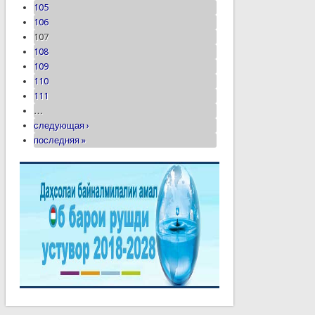
105
106
107
108
109
110
111
…
следующая ›
последняя »