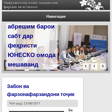
Силсилаи
ёдгориҳои роҳи
Навигация
абрешим барои
сабт дар
феҳристи
ЮНЕСКО омода
мешаванд
1
2
3
Забон ва
фарзонафарзандони тоҷик
Чоп шуд: 25/08/2017
Ба