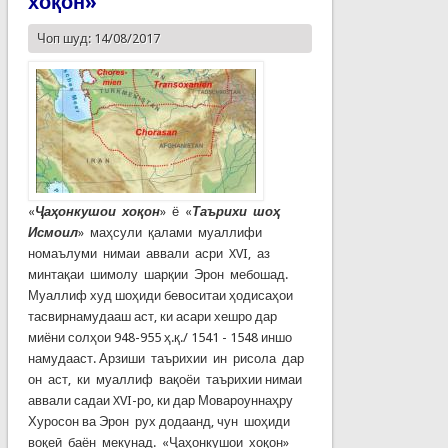
хоқон»
Чоп шуд: 14/08/2017
«
Ҷаҳонкушои хоқон
» ё «
Таърихи шоҳ
Исмоил
» маҳсули қалами муаллифи
номаълуми нимаи аввали асри XVI, аз
минтақаи шимолу шарқии Эрон мебошад.
Муаллиф худ шоҳиди бевоситаи ҳодисаҳои
тасвирнамудааш аст, ки асари хешро дар
миёни солҳои 948-955 ҳ.қ./ 1541 - 1548 иншо
намудааст. Арзиши таърихии ин рисола дар
он аст, ки муаллиф вақоёи таърихии нимаи
аввали садаи XVI-ро, ки дар Мовароуннаҳру
Хуросон ва Эрон рух додаанд, чун шоҳиди
воқеӣ баён мекунад. «Ҷаҳонкушои хоқон»