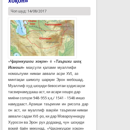
хоқон»
Чоп шуд: 14/08/2017
«
Ҷаҳонкушои хоқон
» ё «
Таърихи шоҳ
Исмоил
» маҳсули қалами муаллифи
номаълуми нимаи аввали асри XVI, аз
минтақаи шимолу шарқии Эрон мебошад.
Муаллиф худ шоҳиди бевоситаи ҳодисаҳои
тасвирнамудааш аст, ки асари хешро дар
миёни солҳои 948-955 ҳ.қ./ 1541 - 1548 иншо
намудааст. Арзиши таърихии ин рисола дар
он аст, ки муаллиф вақоёи таърихии нимаи
аввали садаи XVI-ро, ки дар Мовароуннаҳру
Хуросон ва Эрон рух додаанд, чун шоҳиди
воқеӣ баён мекунад. «Ҷаҳонкушои хоқон»