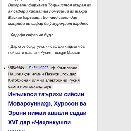
Вазорати фарҳанги Тоҷикистон ахиран аз
як сафари хидмативу омӯзишӣ аз шаҳри
Маскав баргашт. Бо чанд савол дар
мавриди ин сафар ба ӯ муроҷиат кардем.
- Ҳадафи сафар чӣ буд?
- Дар оғоз бояд гӯям, ки сафари хидмати ба
пойтахти давлати Русия – шаҳри Маскав
барчасп:
Интишорот
Муфассалтар
о Шариф Комилзода:
Нашрияҳои илмии Пажуҳишгоҳ дар
Китобхонаи илмии электронии Русия
сабти ном хоҳанд шуд
Инъикоси таърихи сиёсии
Мовароуннаҳр, Хуросон ва
Эрони нимаи аввали садаи
XVI дар «Ҷаҳонкушои