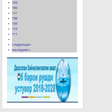
105
106
107
108
109
110
111
…
следующая ›
последняя »