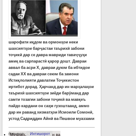
шарофати иқдом ва ормонҳои неки
шахсиятҳои барҷастаи таърихӣ забони
тоҷикӣ дар се давра мавриди таваҷҷуҳи
амиқ ва сарпарастӣ қарор дошт. Давраи
аввал ба асри Х, давраи дуюм ба ибтидои
садаи ХХ ва давраи сеюм ба замони
Истиқлолияти давлатии Тоҷикистон
иртибот дорад. Ҳарчанд дар ин марҳалаҳои
таърихӣ шахсиятҳои зиёди барӯманд дар
самти тозагии забони тоҷикӣ ва мавқеъ
пайдо кардани он саҳм гузоштаанд, аммо
дар ин раванд хизматҳои Исмоили Сомонӣ,
устод Садриддин Айнӣ ва Пешвои муаззами
барчасп:
Интишорот
Муфассалтар
о Забон ва