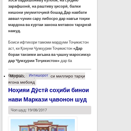
хоси бадахшониву кўлобӣ, на суғдию
зарафшонӣ, на раштиву ҳисорӣ, балки
нишони умумитоҷикӣ бошад.Дар навбати
аввал чунин сару либосро дар навъи тоқии
мардона ва куртаи занона метавон тарҳрезӣ
намуд.
Боиси ифтихори тамоми мардуми Тоҷикистон
аст, ки Қонуни Ҷумҳурии Тоҷикистон
«Дар
бораи танзими анъана ва ҷашну маросимҳо
дар Ҷумҳурии Тоҷикистон»
дар ба
барчасп:
Интишорот
Муфассалтар
о Либоси миллиро тарҳи
ягона мебояд
Ноҳияи Дӯстӣ соҳиби бинои
нави Маркази ҷавонон шуд
Чоп шуд: 19/08/2017