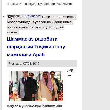
фарогири шавоҳиди мушаххаси таърихиест
барчасп:
Интишорот
Муфассалтар
о Инъикоси таърихи сиёсии
Мовароуннаҳр, Хуросон ва Эрони нимаи
аввали садаи XVI дар «Ҷаҳонкушои
хоқон»
Шаммае аз равобити
фарҳангии Тоҷикистону
мамолики Араб
Чоп шуд: 07/08/2017
Дар
ин
мақола муносибатҳои байниҳамии