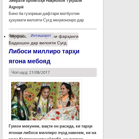
Зиёрати оромгоҳи Нақибхон Туғрали
Аҳрорӣ
Бино ба гузориши дафтари матбуотии
ҳукумати вилояти Суғд меҳмононро дар
барчасп:
Интишорот
Муфассалтар
о Рӯзҳои фарҳанги
Бадахшон дар вилояти Суғд
Либоси миллиро тарҳи
ягона мебояд
Чоп шуд: 21/08/2017
Гумон мекунем, вақти он расида, ки тарҳи
ягонаи либоси миллиро эҷод намоем, ки на