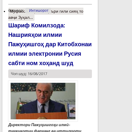
барчасп:
Интишорот
Муфассалтар
о Аз қаъри гили сияҳ то
авҷи Зуҳал...
Шариф Комилзода:
Нашрияҳои илмии
Пажуҳишгоҳ дар Китобхонаи
илмии электронии Русия
сабти ном хоҳанд шуд
Чоп шуд: 16/08/2017
Директори Пажуҳишгоҳи илмӣ-
таҳқиқотии фарҳанг ва иттилооти