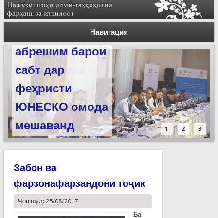
Силсилаи
ёдгориҳои роҳи
Навигация
абрешим барои
сабт дар
феҳристи
ЮНЕСКО омода
мешаванд
1
2
3
Забон ва
фарзонафарзандони тоҷик
Чоп шуд: 25/08/2017
Ба