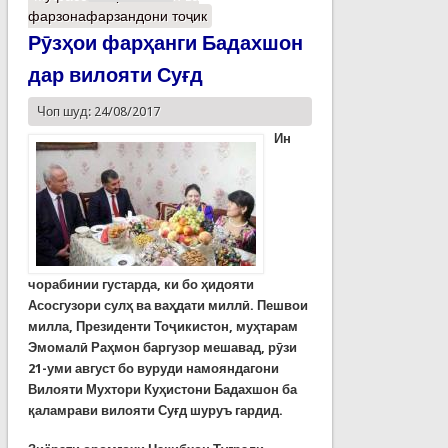
фарзонафарзандони тоҷик
Рӯзҳои фарҳанги Бадахшон
дар вилояти Суғд
Чоп шуд: 24/08/2017
Ин
чорабинии густарда, ки бо ҳидояти
Асосгузори сулҳ ва ваҳдати миллӣ. Пешвои
милла, Президенти Тоҷикистон, муҳтарам
Эмомалӣ Раҳмон баргузор мешавад, рӯзи
21-уми август бо вуруди намояндагони
Вилояти Мухтори Куҳистони Бадахшон ба
қаламрави вилояти Суғд шуруъ гардид.