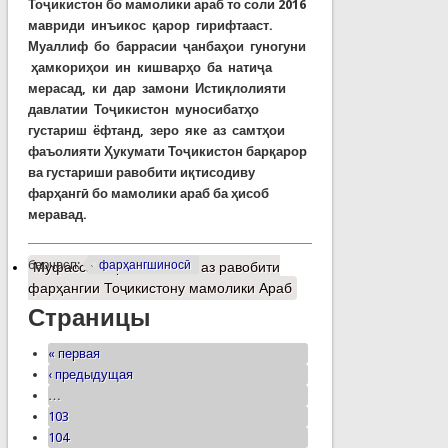
Тоҷикистон бо мамолики араб то соли 2016
мавриди инъикос қарор гирифтааст.
Муаллиф бо баррасии ҷанбаҳои гуногуни
ҳамкориҳои ин кишварҳо ба натиҷа
мерасад, ки дар замони Истиқлолияти
давлатии Тоҷикистон муносибатҳо
густариш ёфтанд, зеро яке аз самтҳои
фаъолияти Ҳукумати Тоҷикистон барқарор
ва густариши равобити иқтисодиву
фарҳангӣ бо мамолики араб ба ҳисоб
меравад.
барчасп:
фарҳангшиносӣ
Муфассалтар
о Шаммае аз равобити
фарҳангии Тоҷикистону мамолики Араб
Страницы
« первая
‹ предыдущая
…
103
104