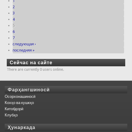
1
2
3
4
5
6
7
следующая ›
последняя »
Сейчас на сайте
There are currently 0 users online.
Фарҳангшиносӣ
Осорхонашиносӣ
Кохҳо ва кушкҳо
Китобдорӣ
Клубҳо
Ҳунаркада