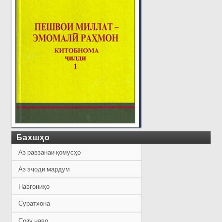
Бахшҳо
Аз равзанаи қомусҳо
Аз эҷоди мардум
Навгониҳо
Суратхона
Созу наво