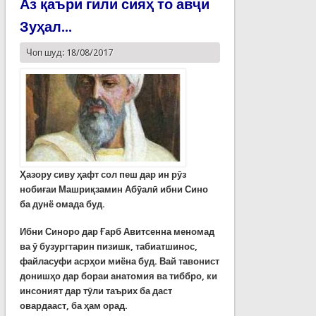
Аз қаъри гили сияҳ то авҷи
Зуҳал...
Чоп шуд: 18/08/2017
Ҳазору сиву ҳафт сол пеш дар ин рӯз
нобиғаи Машриқзамин Абӯалӣ ибни Сино
ба дунё омада буд.
Ибни Синоро дар Ғарб Авитсенна меномад
ва ӯ бузургтарин пизишк, табиатшинос,
файласуфи асрҳои миёна буд. Вай тавонист
донишҳо дар бораи анатомия ва тиббро, ки
инсоният дар тӯли таърих ба даст
овардааст, ба ҳам орад.