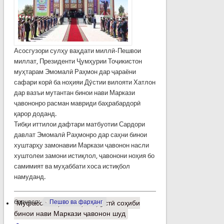
Асосгузори сулҳу ваҳдати миллӣ-Пешвои
миллат, Президенти Ҷумҳурии Тоҷикистон
муҳтарам Эмомалӣ Раҳмон дар ҷараёни
сафари корӣ ба ноҳияи Дӯстии вилояти Хатлон
дар вазъи мутантан бинои нави Маркази
ҷавононро расман мавриди баҳрабардорӣ
қарор доданд.
Тибқи иттилои дафтари матбуотии Сардори
давлат Эмомалӣ Раҳмонро дар саҳни бинои
хуштарҳу замонавии Маркази ҷавонон насли
хуштолеи замони истиқлол, ҷавонони ноҳия бо
самимият ва муҳаббати хоса истиқбол
намуданд.
барчасп:
Пешво ва фарҳанг
Муфассалтар
о Ноҳияи Дӯстӣ соҳиби
бинои нави Маркази ҷавонон шуд