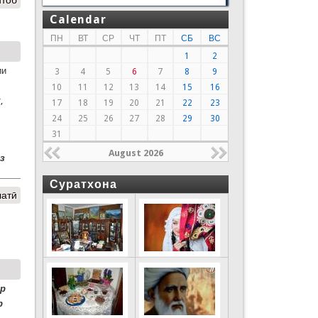
итоб
Calendar
ПН
ВТ
СР
ЧТ
ПТ
СБ
ВС
1
2
ии
3
4
5
6
7
8
9
10
11
12
13
14
15
16
,
17
18
19
20
21
22
23
24
25
26
27
28
29
30
31
August 2026
з
Суратхона
латӣ
ар
р