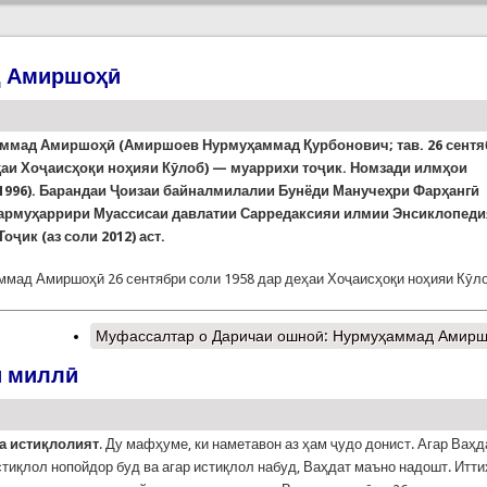
д Амиршоҳӣ
ммад Амиршоҳӣ (Амиршоев Нурмуҳаммад Қурбонович; тав. 26 сентя
еҳаи Хоҷаисҳоқи ноҳияи Кӯлоб) — муаррихи тоҷик. Номзади илмҳои
(1996). Барандаи Ҷоизаи байналмилалии Бунёди Манучеҳри Фарҳангӣ
 Сармуҳаррири Муассисаи давлатии Сарредаксияи илмии Энсиклопед
оҷик (аз соли 2012) аст.
мад Амиршоҳӣ 26 сентябри соли 1958 дар деҳаи Хоҷаисҳоқи ноҳияи Кӯл
Муфассалтар
о Даричаи ошноӣ: Нурмуҳаммад Амир
и миллӣ
а истиқлолият
. Ду мафҳуме, ки наметавон аз ҳам ҷудо донист. Агар Ваҳд
стиқлол нопойдор буд ва агар истиқлол набуд, Ваҳдат маъно надошт. Итт