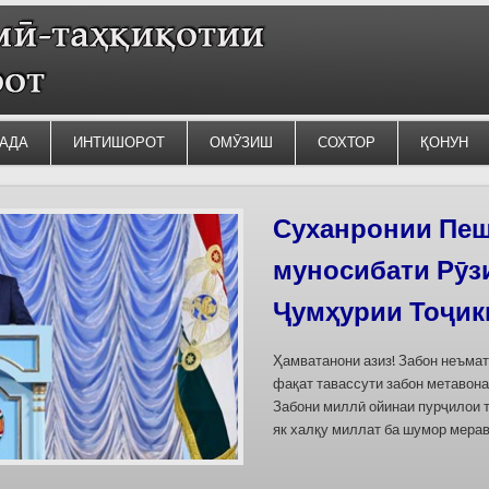
АДА
ИНТИШОРОТ
ОМӮЗИШ
СОХТОР
ҚОНУН
Силсилаи ёдгор
барои сабт дар
омода мешаван
Дар бахшҳои семинар вазъи омо
кишварҳои Осиёи Марказӣ, аз он
минтақавии Фарғона-Сирдарё», к
Тоҷикистон ва Ўзбекистон пешн