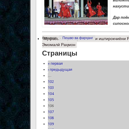
вилояти
нахусти
Дар поё
сипосно
барчасп:
Пешво ва фарҳанг
Муфассалтар
о Арзи сипоси иштирокчиёни 
Эмомалӣ Раҳмон
Страницы
« первая
‹ предыдущая
…
102
103
104
105
106
107
108
109