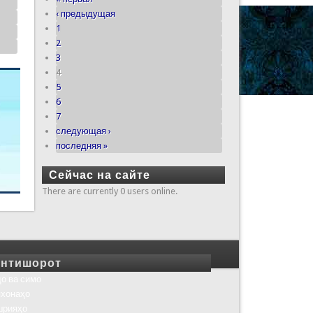
‹ предыдущая
1
2
3
4
5
6
7
следующая ›
последняя »
Сейчас на сайте
There are currently 0 users online.
нтишорот
о ва симо
хонаҳо
шрияҳо