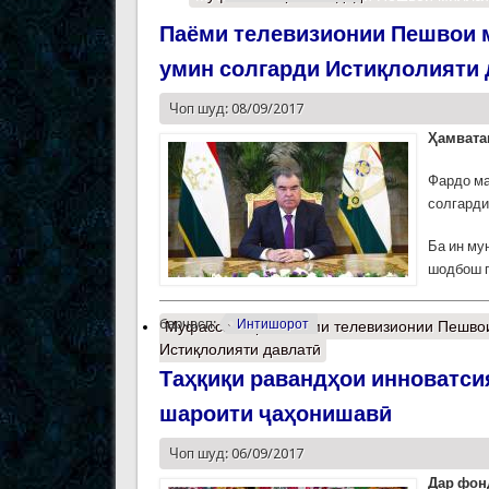
Паёми телевизионии Пешвои 
умин солгарди Истиқлолияти 
Чоп шуд: 08/09/2017
Ҳамвата
Фардо ма
солгарди
Ба ин му
шодбош г
барчасп:
Интишорот
Муфассалтар
о Паёми телевизионии Пешвои
Истиқлолияти давлатӣ
Таҳқиқи равандҳои инноватси
шароити ҷаҳонишавӣ
Чоп шуд: 06/09/2017
Дар фон