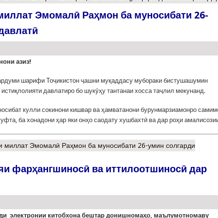
миллат Эмомалӣ Раҳмон ба муносибати 26-
давлатӣ
нони азиз!
рдуми шарифи Тоҷикистон ҷашни муқаддасу мубораки бистушашумин
 истиқлолияти давлатиро бо шукӯҳу тантанаи хосса таҷлил мекунанд.
носибат кулли сокинони кишвар ва ҳамватанони бурунмарзиамонро самим
уфта, ба хонадони ҳар яки онҳо саодату хушбахтӣ ва дар роҳи амалисози
 миллат Эмомалӣ Раҳмон ба муносибати 26-умин солгарди
яи фарҳангшиносӣ ва иттилоотшиносӣ дар
ди электронии китобхона бештар донишномаҳо, маълумотномаву