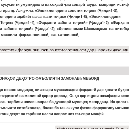
и хусусияти умумидошта ва соҳавӣ ҷамъоварӣ шуда, мавриди исти
гиранд. Аз ҷумла, «Энциклопедияи советии тоҷик» (Ҷилди1-8),
опедияи адабиёт ва санъати тоҷик» (Ҷилди1-3), «Энсиклопедияи
Тоҷик» (Ҷилди1-4), «Фарҳанги забони тоҷикӣ» (Ҷилди1-2), «Фарҳан
и забони тоҷикӣ» (Ҷилди1-2), «Донишномаи Шашмақом» ва китобҳ
 масоили фарҳангшиносӣ, санъатшиносӣ,
новатсияи фарҳангшиносӣ ва иттилоотшиносӣ дар шароити ҷаҳони
ОНАҲОИ ДЕҲОТРО ФАЪОЛИЯТИ ЗАМОНАВӣ МЕБОЯД
о нишон медиҳад, ки аксари муассисаҳои фарҳангӣ дар ҳолати буҳр
 таҷҳизотӣ ва молиявӣ қарор доранд. Онҳо дар иҷрои вазифаҳои асо
усан тарбияи насли наврас ба душворӣ мувоҷеҳ мегарданд. Ин ҳолат 
аъолияти китобхонаҳо, балки ба ташаккули фазои фарҳангиву маъна
гони деҳот ва тарбияи насли наврас низ таъсири манфӣ