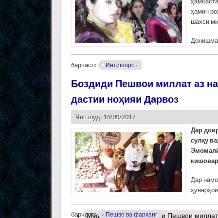
ҳамбаста
ҳамин ро
шахси ми
Донишман
барчасп:
Интишорот
Боздиди Пешвои миллат аз на
дастии ноҳияи Дарвоз
Чоп шуд: 14/09/2017
Дар дои
сулҳу в
Эмомалӣ
кишоварз
Дар намо
ҳунарҳои
барчасп:
Пешво ва фарҳанг
Муфассалтар
о Боздиди Пешвои миллат 