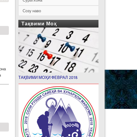
Суратхона
Созу наво
Тақвими Моҳ
она
и
ТАҚВИМИ МОҲИ ФЕВРАЛ 2018