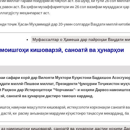
гии миллат гарави пойдории истиқлол аст. Ва шукр, ки тӯли 26 сол миллат
ҳ равон аст. Ва ҳифзи музаффариятҳои ин 26 сол вазифаи муқаддаси ҳар
ллатдӯсту меҳанпараст аст.
ди тоҷик Ҳасан Муҳаммадӣ дар 20-умин солгарди Ваҳдати миллӣ китоб
Муфассалтар
о Ҳамеша дар пайроҳаи Ваҳдати м
моишгоҳи кишоварзӣ, саноатӣ ва ҳунарҳои
раи сафари корӣ дар Вилояти Мухтори Куҳистони Бадахшон Асосгузо
аҳдати миллӣ-Пешвои миллат, Президенти Ҷумҳурии Тоҷикистон муҳ
 Раҳмон дар Истироҳатгоҳи "Чорчаман"- и ноҳияи Дарвоз намоишго
ӣ, саноатӣ ва ҳунарҳои дастиро тамошо карданд.
ишгоҳ намунаи маҳсулоти кишоварзӣ, истеҳсолоти корхонаҳои саноатӣ ва
 дастӣ, ки расму анъанаҳои мардуми кӯҳистонро таҷассум мекарданд, ба
аз намоишгоҳи кишоварзӣ, саноатӣ ва ҳунарҳои дастии ноҳияи Да