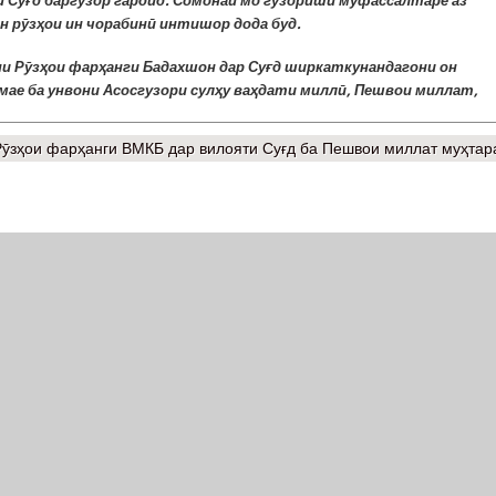
 Суғд баргузор гардид. Сомонаи мо гузориши муфассалтаре аз
н рӯзҳои ин чорабинӣ интишор дода буд.
ни Рӯзҳои фарҳанги Бадахшон дар Суғд ширкаткунандагони он
мае ба унвони Асосгузори сулҳу ваҳдати миллӣ, Пешвои миллат,
Рӯзҳои фарҳанги ВМКБ дар вилояти Суғд ба Пешвои миллат муҳта