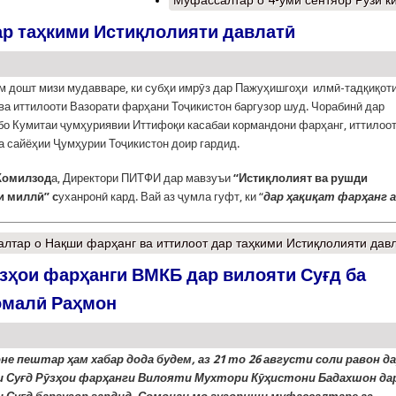
Муфассалтар
о 4-уми сентябр Рӯзи к
ар таҳкими Истиқлолияти давлатӣ
м дошт мизи мудавваре, ки субҳи имрӯз дар Пажуҳишгоҳи илмӣ-тадқиқот
ва иттилооти Вазорати фарҳани Тоҷикистон баргузор шуд. Чорабинӣ дар
бо Кумитаи ҷумҳуриявии Иттифоқи касабаи кормандони фарҳанг, иттилоот
а сайёҳии Ҷумҳурии Тоҷикистон доир гардид.
Комилзод
а, Директори ПИТФИ дар мавзуъи
“Истиқлолият ва рушди
и миллӣ” с
уханронӣ кард. Вай аз ҷумла гуфт, ки “
дар ҳақиқат фарҳанг а
алтар
о Нақши фарҳанг ва иттилоот дар таҳкими Истиқлолияти дав
зҳои фарҳанги ВМКБ дар вилояти Суғд ба
омалӣ Раҳмон
не пештар ҳам хабар дода будем, аз 21 то 26 августи соли равон д
 Суғд Рӯзҳои фарҳанги Вилояти Мухтори Кӯҳистони Бадахшон да