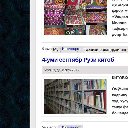
луғатҳо
қарор ме
«Энцикл
Миллии 
тафсири
доир ба
барчасп:
Интишорот
Муфассалтар
о Таҳқиқи равандҳои ин
4-уми сентябр Рӯзи китоб
Чоп шуд: 04/09/2017
КИТОБХ
Омўзишҳ
кадриву
худ, хус
танҳо ф
бошанда
барчасп:
Интишорот