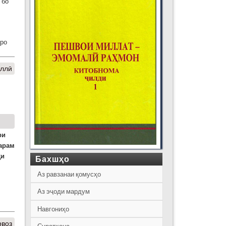
 бо
еро
иллӣ
ри
тарам
ҳи
Бахшҳо
Аз равзанаи қомусҳо
Аз эҷоди мардум
Навгониҳо
рвоз