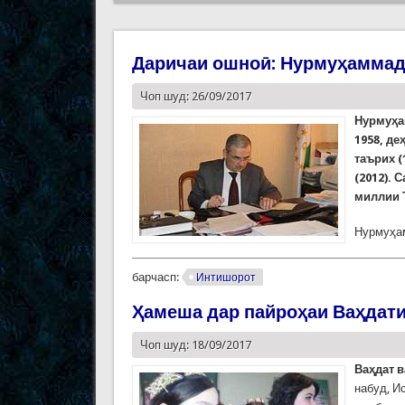
Даричаи ошноӣ: Нурмуҳамма
Чоп шуд: 26/09/2017
Нурмуҳа
1958, д
таърих 
(2012).
миллии Т
Нурмуҳам
барчасп:
Интишорот
Ҳамеша дар пайроҳаи Ваҳдат
Чоп шуд: 18/09/2017
Ваҳдат в
набуд, И