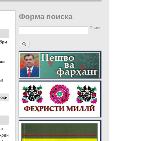
Форма поиска
Поиск
бри
ияи
об
шоҳӣ
ат
иҳоди