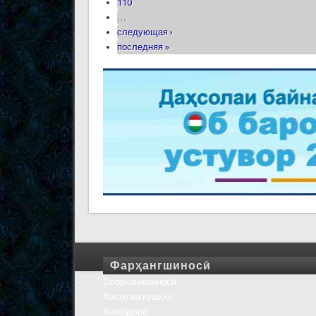
110
…
следующая ›
последняя »
Фарҳангшиносӣ
Осорхонашиносӣ
Кохҳо ва кушкҳо
Китобдорӣ