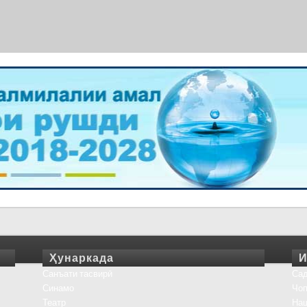
Ҳунаркада
И
Санъати тасвирӣ
Сад
Синамо
Чоп
Театр
На