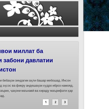
иҳои роҳи абрешим
 феҳристи ЮНЕСКО
д
дасозии ҳуҷҷатҳои номинатсияҳои муштараки
 ҷумла номинатсияи “Роҳи абрешим: гузаргоҳи
и аз ҷониби ҷумҳуриҳои Қазоқистон, Қирғизистон,
иҳод хоҳад шуд
1
2
3