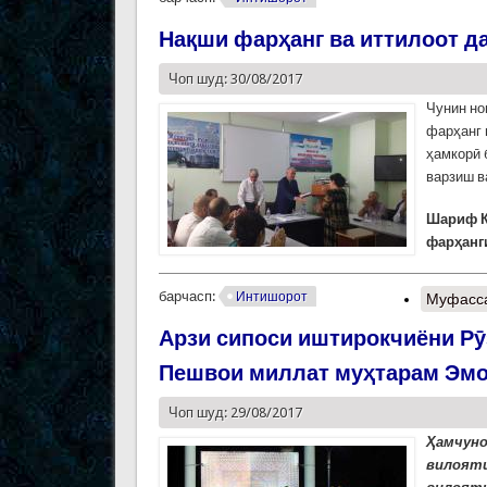
Нақши фарҳанг ва иттилоот д
Чоп шуд: 30/08/2017
Чунин но
фарҳанг 
ҳамкорӣ 
варзиш в
Шариф 
фарҳанг
барчасп:
Интишорот
Муфасс
Арзи сипоси иштирокчиёни Рӯ
Пешвои миллат муҳтарам Эм
Чоп шуд: 29/08/2017
Ҳамчуно
вилояти