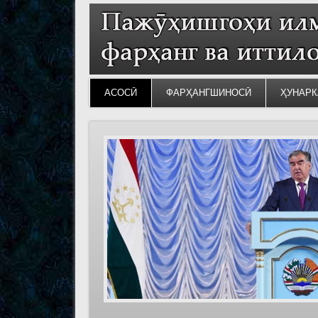
АСОСӢ
ФАРҲАНГШИНОСӢ
ҲУНАРК