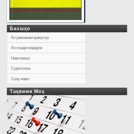
Бахшҳо
Аз равзанаи қомусҳо
Аз эҷоди мардум
Навгониҳо
Суратхона
Созу наво
Тақвими Моҳ