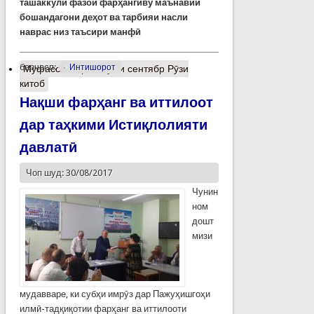
ташаккули фазои фарҳангиву маънавии
бошандагони деҳот ва тарбияи насли
наврас низ таъсири манфӣ
барчасп:
Интишорот
Муфассалтар
о 4-уми сентябр Рӯзи
китоб
Нақши фарҳанг ва иттилоот
дар таҳкими Истиқлолияти
давлатӣ
Чоп шуд: 30/08/2017
Чунин
ном
дошт
мизи
мудавваре, ки субҳи имрӯз дар Пажуҳишгоҳи
илмӣ-тадқиқотии фарҳанг ва иттилооти