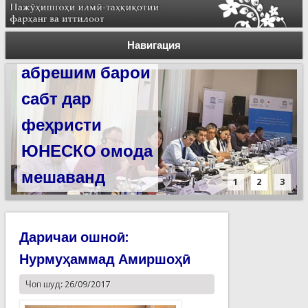
Силсилаи
ёдгориҳои роҳи
Навигация
абрешим барои
сабт дар
феҳристи
ЮНЕСКО омода
мешаванд
1
2
3
Даричаи ошноӣ:
Нурмуҳаммад Амиршоҳӣ
Чоп шуд: 26/09/2017