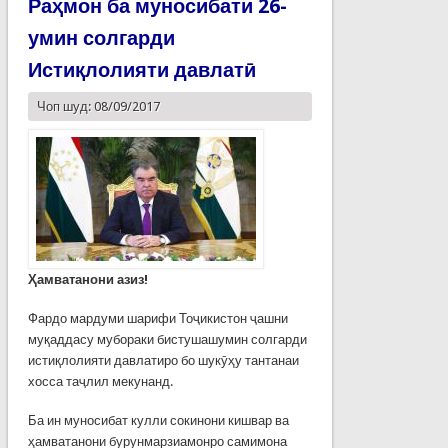
Раҳмон ба муносибати 26-
умин солгарди
Истиқлолияти давлатӣ
Чоп шуд: 08/09/2017
Ҳамватанони азиз!
Фардо мардуми шарифи Тоҷикистон ҷашни
муқаддасу мубораки бистушашумин солгарди
истиқлолияти давлатиро бо шукӯҳу тантанаи
хосса таҷлил мекунанд.
Ба ин муносибат кулли сокинони кишвар ва
ҳамватанони бурунмарзиамонро самимона