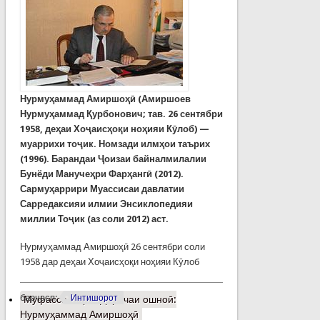
Нурмуҳаммад Амиршоҳӣ (Амиршоев
Нурмуҳаммад Қурбонович; тав. 26 сентябри
1958, деҳаи Хоҷаисҳоқи ноҳияи Кӯлоб) —
муаррихи тоҷик. Номзади илмҳои таърих
(1996). Барандаи Ҷоизаи байналмилалии
Бунёди Манучеҳри Фарҳангӣ (2012).
Сармуҳаррири Муассисаи давлатии
Сарредаксияи илмии Энсиклопедияи
миллии Тоҷик (аз соли 2012) аст.
Нурмуҳаммад Амиршоҳӣ 26 сентябри соли
1958 дар деҳаи Хоҷаисҳоқи ноҳияи Кӯлоб
барчасп:
Интишорот
Муфассалтар
о Даричаи ошноӣ:
Нурмуҳаммад Амиршоҳӣ