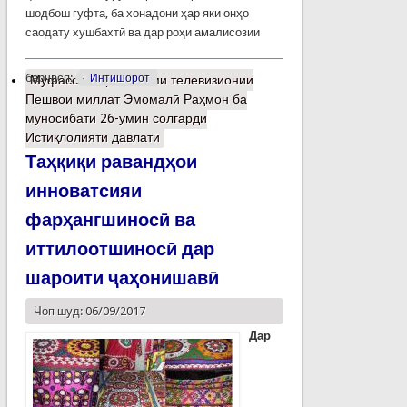
шодбош гуфта, ба хонадони ҳар яки онҳо
саодату хушбахтӣ ва дар роҳи амалисозии
барчасп:
Интишорот
Муфассалтар
о Паёми телевизионии
Пешвои миллат Эмомалӣ Раҳмон ба
муносибати 26-умин солгарди
Истиқлолияти давлатӣ
Таҳқиқи равандҳои
инноватсияи
фарҳангшиносӣ ва
иттилоотшиносӣ дар
шароити ҷаҳонишавӣ
Чоп шуд: 06/09/2017
Дар