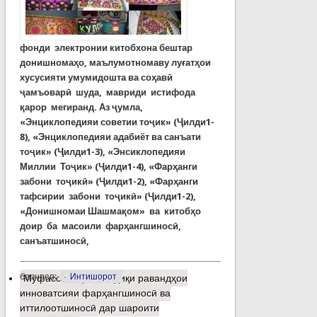
фонди электронии китобхона бештар
донишномаҳо, маълумотномаву луғатҳои
хусусияти умумидошта ва соҳавӣ
ҷамъоварӣ шуда, мавриди истифода
қарор мегиранд. Аз ҷумла,
«Энциклопедияи советии тоҷик» (Ҷилди1-
8), «Энциклопедияи адабиёт ва санъати
тоҷик» (Ҷилди1-3), «Энсиклопедияи
Миллии Тоҷик» (Ҷилди1-4), «Фарҳанги
забони тоҷикӣ» (Ҷилди1-2), «Фарҳанги
тафсирии забони тоҷикӣ» (Ҷилди1-2),
«Донишномаи Шашмақом» ва китобҳо
доир ба масоили фарҳангшиносӣ,
санъатшиносӣ,
барчасп:
Интишорот
Муфассалтар
о Таҳқиқи равандҳои
инноватсияи фарҳангшиносӣ ва
иттилоотшиносӣ дар шароити