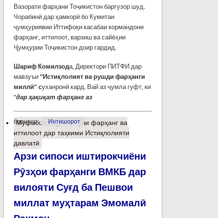
Вазорати фарҳани Тоҷикистон баргузор шуд.
Чорабинӣ дар ҳамкорӣ бо Кумитаи
ҷумҳуриявии Иттифоқи касабаи кормандони
фарҳанг, иттилоот, варзиш ва сайёҳии
Ҷумҳурии Тоҷикистон доир гардид.
Шариф Комилзод
а, Директори ПИТФИ дар
мавзуъи
“Истиқлолият ва рушди фарҳанги
миллӣ” с
уханронӣ кард. Вай аз ҷумла гуфт, ки
“
дар ҳақиқат фарҳанг аз
барчасп:
Интишорот
Муфассалтар
о Нақши фарҳанг ва
иттилоот дар таҳкими Истиқлолияти
давлатӣ
Арзи сипоси иштирокчиёни
Рӯзҳои фарҳанги ВМКБ дар
вилояти Суғд ба Пешвои
миллат муҳтарам Эмомалӣ