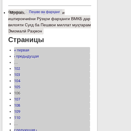
барчасп:
Пешво ва фарҳанг
Муфассалтар
о Арзи сипоси
иштирокчиёни Рӯзҳои фарҳанги ВМКБ дар
вилояти Суғд ба Пешвои миллат муҳтарам
Эмомалӣ Раҳмон
Страницы
« первая
‹ предыдущая
…
102
103
104
105
106
107
108
109
110
…
следующая ›