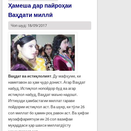
Ҳамеша дар пайроҳаи
Ваҳдати миллӣ
Чоп шуд: 18/09/2017
Ваҳдат ва истиқлолият
. Ду мафҳуме, ки
наметавон аз ҳам ҷудо донист. Агар Ваҳдат
набуд, Истиқлол нопойдор буд ва агар
истиқлол набуд, Ваҳдат маъно надошт.
Иттиҳоди ҳамбастагии миллат гарави
пойдории истиқлол аст. Ва шукр, ки тӯли 26
сол миллат бо ҳамин роҳ равон аст. Ва ҳифзи
музаффариятҳои ин 26 сол вазифаи
муқаддаси ҳар шахси миллатдӯсту