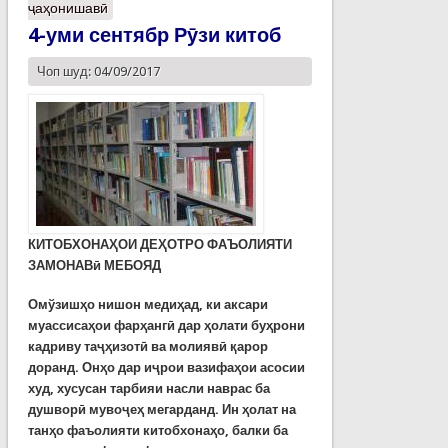
ҷаҳонишавӣ
4-уми сентябр Рӯзи китоб
Чоп шуд: 04/09/2017
КИТОБХОНАҲОИ ДЕҲОТРО ФАЪОЛИЯТИ
ЗАМОНАВӣ МЕБОЯД
Омўзишҳо нишон медиҳад, ки аксари
муассисаҳои фарҳангӣ дар ҳолати буҳрони
кадриву таҷҳизотӣ ва молиявӣ қарор
доранд. Онҳо дар иҷрои вазифаҳои асосии
худ, хусусан тарбияи насли наврас ба
душворӣ мувоҷеҳ мегарданд. Ин ҳолат на
танҳо фаъолияти китобхонаҳо, балки ба