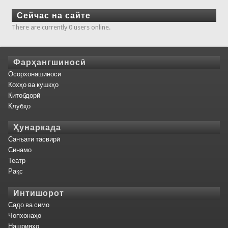
Сейчас на сайте
There are currently 0 users online.
Фарҳангшиносӣ
Осорхонашиносӣ
Кохҳо ва кушкҳо
Китобдорӣ
Клубҳо
Ҳунаркада
Санъати тасвирӣ
Синамо
Театр
Рақс
Интишорот
Садо ва симо
Чопхонаҳо
Нашрияҳо