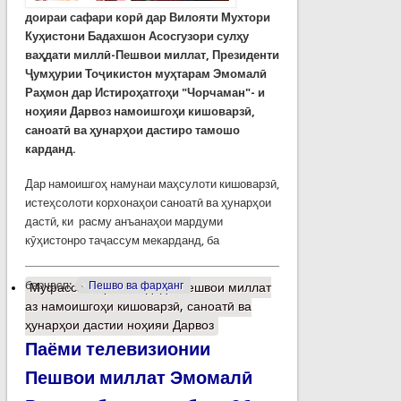
доираи сафари корӣ дар Вилояти Мухтори
Куҳистони Бадахшон Асосгузори сулҳу
ваҳдати миллӣ-Пешвои миллат, Президенти
Ҷумҳурии Тоҷикистон муҳтарам Эмомалӣ
Раҳмон дар Истироҳатгоҳи "Чорчаман"- и
ноҳияи Дарвоз намоишгоҳи кишоварзӣ,
саноатӣ ва ҳунарҳои дастиро тамошо
карданд.
Дар намоишгоҳ намунаи маҳсулоти кишоварзӣ,
истеҳсолоти корхонаҳои саноатӣ ва ҳунарҳои
дастӣ, ки расму анъанаҳои мардуми
кӯҳистонро таҷассум мекарданд, ба
барчасп:
Пешво ва фарҳанг
Муфассалтар
о Боздиди Пешвои миллат
аз намоишгоҳи кишоварзӣ, саноатӣ ва
ҳунарҳои дастии ноҳияи Дарвоз
Паёми телевизионии
Пешвои миллат Эмомалӣ