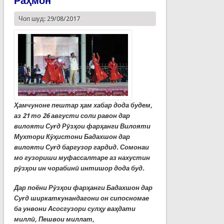
Раҳмон
Чоп шуд: 29/08/2017
Ҳамчуноне пештар ҳам хабар дода будем,
аз 21 то 26 августи соли равон дар
вилояти Суғд Рӯзҳои фарҳанги Вилояти
Мухтори Кӯҳистони Бадахшон дар
вилояти Суғд баргузор гардид. Сомонаи
мо гузориши муфассалтаре аз нахустин
рӯзҳои ин чорабинӣ интишор дода буд.
Дар поёни Рӯзҳои фарҳанги Бадахшон дар
Суғд ширкаткунандагони он сипосномае
ба унвони Асосгузори сулҳу ваҳдати
миллӣ, Пешвои миллат,