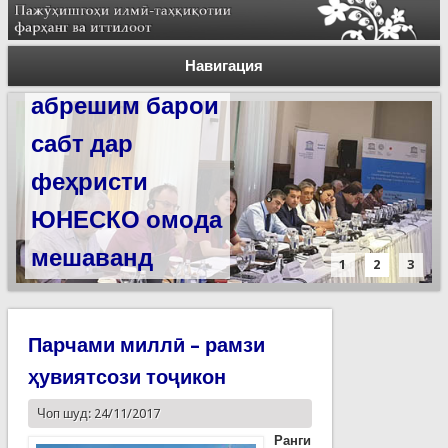
Силсилаи
ёдгориҳои роҳи
Навигация
абрешим барои
сабт дар
феҳристи
ЮНЕСКО омода
мешаванд
1
2
3
Парчами миллӣ – рамзи
ҳувиятсози тоҷикон
Чоп шуд: 24/11/2017
Ранги