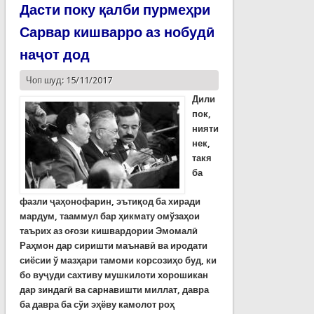
Дасти поку қалби пурмеҳри
Сарвар кишварро аз нобудӣ
наҷот дод
Чоп шуд: 15/11/2017
Дили
пок
,
нияти
нек
,
такя
ба
фазли ҷаҳонофарин, эътиқод ба хиради
мардум, тааммул бар ҳикмату омўзаҳои
таърих аз оғози кишвардории Эмомалӣ
Раҳмон дар сиришти маънавӣ ва иродати
сиё­сии ў мазҳари тамоми корсозиҳо буд, ки
бо вуҷуди сахтиву мушкилоти хорошикан
дар зиндагӣ ва сарна­вишти миллат, давра
ба давра ба сўи эҳёву камолот роҳ