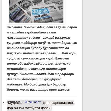
Эмомалӣ Раҳмон:
«
Ман, пеш аз ҳама, барои
муътадил гардонидани вазъи
ҷамъиятиву сиёсии ҷумҳурӣ ва қатъи
хунрезӣ тадбирҳо меҷўям, ният дорам, ки
ба вилоятҳои Кўлобу Қурғонтеппа ва
ноҳияҳои тобеи марказ равам…. Ман кори
худро аз сулҳ сар хоҳам кард. Ҳангоми
интихоби кадрҳо кўшиш менамоям, ки
намояндагони тамоми минтақаҳои
ҷумҳурӣ шомил шаванд.
Ман тарафдори
давлати демократии ҳуқуқбунёд
мебошам. Мо бояд ҳама ёру бародар
бошем, то ки вазъиятро ором намоем.
барчасп:
Интишорот
Муфассалтар
о Иҷлосияи сарнавиштсоз
дар оинаи матбуоти даврӣ