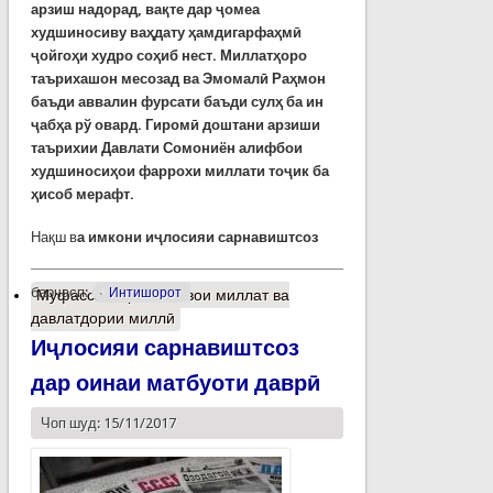
арзиш надорад, вақте дар ҷомеа
худшиносиву ваҳдату ҳамдигарфаҳмӣ
ҷойгоҳи худро соҳиб нест. Миллатҳоро
таърихашон месозад ва Эмомалӣ Раҳмон
баъди аввалин фурсати баъди сулҳ ба ин
ҷабҳа рў овард.
Гиромӣ доштани арзиши
таърихии Давлати Сомониён алифбои
худшиносиҳои фаррохи миллати тоҷик ба
ҳисоб мерафт.
Нақш в
а имкони иҷлосияи сарнавиштсоз
барчасп:
Интишорот
Муфассалтар
о Пешвои миллат ва
давлатдории миллӣ
Иҷлосияи сарнавиштсоз
дар оинаи матбуоти даврӣ
Чоп шуд: 15/11/2017