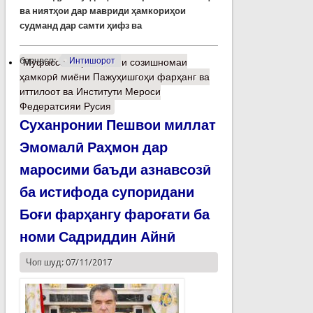
ва ниятҳои дар мавриди ҳамкориҳои
судманд дар самти ҳифз ва
барчасп:
Интишорот
Муфассалтар
о Имзои созишномаи
ҳамкорӣ миёни Пажуҳишгоҳи фарҳанг ва
иттилоот ва Институти Мероси
Федератсияи Русия
Суханронии Пешвои миллат
Эмомалӣ Раҳмон дар
маросими баъди азнавсозӣ
ба истифода супоридани
Боғи фарҳангу фароғати ба
номи Садриддин Айнӣ
Чоп шуд: 07/11/2017