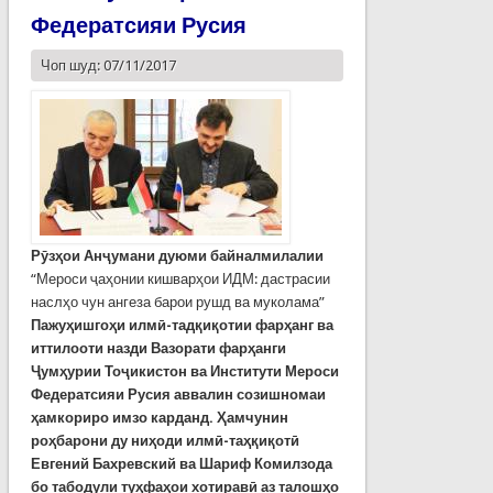
Федератсияи Русия
Чоп шуд: 07/11/2017
Рӯзҳои Анҷумани дуюми байналмилалии
“Мероси ҷаҳонии кишварҳои ИДМ: дастрасии
наслҳо чун ангеза барои рушд ва муколама”
Пажуҳишгоҳи илмӣ-тадқиқотии фарҳанг ва
иттилооти назди Вазорати фарҳанги
Ҷумҳурии Тоҷикистон ва Институти Мероси
Федератсияи Русия аввалин созишномаи
ҳамкориро имзо карданд. Ҳамчунин
роҳбарони ду ниҳоди илмӣ-таҳқиқотӣ
Евгений Бахревский ва Шариф Комилзода
бо табодули туҳфаҳои хотиравӣ аз талошҳо