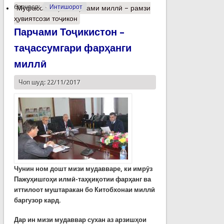
барчасп:
Интишорот
Муфассалтар
о Парчами миллӣ – рамзи
ҳувиятсози тоҷикон
Парчами Тоҷикистон –
таҷассумгари фарҳанги
миллӣ
Чоп шуд: 22/11/2017
Чунин ном дошт мизи мудавваре, ки имрӯз
Пажуҳишгоҳи илмӣ-таҳқиқотии фарҳанг ва
иттилоот муштаракан бо Китобхонаи миллӣ
баргузор кард.
Дар ин мизи мудаввар сухан аз арзишҳои