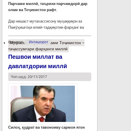
Парчами миллӣ, таърихи парчамдорӣ дар
олам ва Тоҷикистон рафт.
Дар нишаст мутахассисону муҳаққиқон аз
Пажӯҳишгоҳи илмӣ-тадқиқотии фарҳанг ва
барчасп:
Интишорот
Муфассалтар
о Парчами Тоҷикистон –
таҷассумгари фарҳанги миллӣ
Пешвои миллат ва
давлатдории миллӣ
Чоп шуд: 20/11/2017
Силоҳ, қудрат ва тавоноиву сармоя ягон