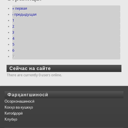
« первая
‹ предыдущая
1
2
3
4
5
6
7
Сейчас на сайте
There are currently 0 users online.
Фарҳангшиносӣ
Осорхонашиносӣ
Кохҳо ва кушкҳо
Китобдорӣ
Клубҳо