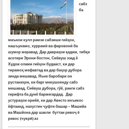
сабз
ба
маънои кулл рамзи сабзиши гиёҳон,
нашъунамо, хуррамӣ ва фаровонӣ ба
шумор меравад. Дар давраҳои қадим, тибқи
асотири Эрони бостон, Сиёвуш эзад ё
Худои олами гиёҳон будааст, ки дар
тирамоҳ мефавтад ва дар баҳор дубора
зинда мешавад.
Яъне баробари он
р
у
станиҳое, ки барг мекушоянду сабз
мешавад, Сиёвуш дубора, гўё, ранги сабз
гирифта ба дунё бармегардад. Дар
устураҳои ориёӣ, ки дар Авесто инъикос
ёфтаанд, нахустин ҷуфти башар – Машийа
ва Машйона дар шакли буттаи ревоҷ ё
ревос (чукрӣ) аз