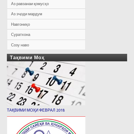
Аз равзанаи қомусҳо
Аз эҷоди мардум
Навгониҳо
Суратхона
Созу наво
Тақвими Моҳ
ТАҚВИМИ МОҲИ ФЕВРАЛ 2018