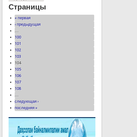
Страницы
« первая
‹ предыдущая
…
100
101
102
103
104
105
106
107
108
…
следующая ›
последняя »