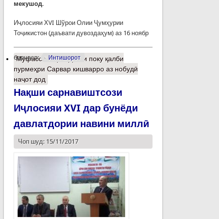
мекушод.
Иҷлосияи ХVI Шўрои Олии Ҷумҳурии
Тоҷикистон (даъвати ду­воз­даҳум) аз 16 ноябр
барчасп:
Интишорот
Муфассалтар
о Дасти поку қалби
пурмеҳри Сарвар кишварро аз нобудӣ
наҷот дод
Нақши сарнавиштсози
Иҷлосияи XVI дар бунёди
давлатдории навини миллӣ
Чоп шуд: 15/11/2017