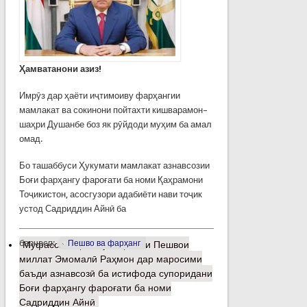
Ҳамватанони азиз!
Имрӯз дар ҳаёти иҷтимоиву фарҳангии
мамлакат ва сокинони пойтахти кишварамон–
шаҳри Душанбе боз як рӯйдоди муҳим ба амал
омад.
Бо ташаббуси Ҳукумати мамлакат азнавсозии
Боғи фарҳангу фароғати ба номи Қаҳрамони
Тоҷикистон, асосгузори адабиёти нави тоҷик
устод Садриддин Айнӣ ба
барчасп:
Пешво ва фарҳанг
Муфассалтар
о Суханронии Пешвои
миллат Эмомалӣ Раҳмон дар маросими
баъди азнавсозӣ ба истифода супоридани
Боғи фарҳангу фароғати ба номи
Садриддин Айнӣ