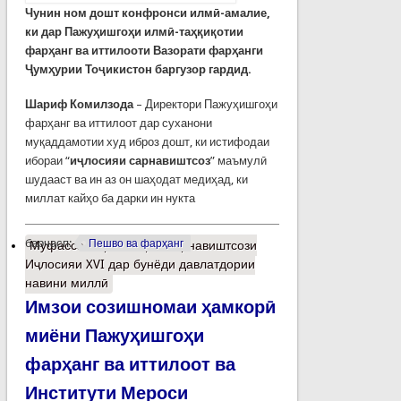
Чунин ном дошт конфронси илмӣ-амалие,
ки дар Пажуҳишгоҳи илмӣ-таҳқиқотии
фарҳанг ва иттилооти Вазорати фарҳанги
Ҷумҳурии Тоҷикистон баргузор гардид.
Шариф Комилзода
– Директори Пажуҳишгоҳи
фарҳанг ва иттилоот дар суханони
муқаддамотии худ иброз дошт, ки истифодаи
ибораи “
иҷлосияи сарнавиштсоз
” маъмулӣ
шудааст ва ин аз он шаҳодат медиҳад, ки
миллат кайҳо ба дарки ин нукта
барчасп:
Пешво ва фарҳанг
Муфассалтар
о Нақши сарнавиштсози
Иҷлосияи XVI дар бунёди давлатдории
навини миллӣ
Имзои созишномаи ҳамкорӣ
миёни Пажуҳишгоҳи
фарҳанг ва иттилоот ва
Институти Мероси