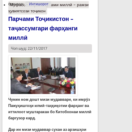
барчасп:
Интишорот
Муфассалтар
о Парчами миллӣ – рамзи
ҳувиятсози тоҷикон
Парчами Тоҷикистон –
таҷассумгари фарҳанги
миллӣ
Чоп шуд: 22/11/2017
Чунин ном дошт мизи мудавваре, ки имрӯз
Пажуҳишгоҳи илмӣ-таҳқиқотии фарҳанг ва
иттилоот муштаракан бо Китобхонаи миллӣ
баргузор кард.
Дар ин мизи мудаввар сухан аз арзишҳои