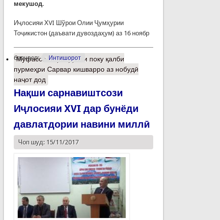
мекушод.
Иҷлосияи ХVI Шўрои Олии Ҷумҳурии
Тоҷикистон (даъвати ду­воз­даҳум) аз 16 ноябр
барчасп:
Интишорот
Муфассалтар
о Дасти поку қалби
пурмеҳри Сарвар кишварро аз нобудӣ
наҷот дод
Нақши сарнавиштсози
Иҷлосияи XVI дар бунёди
давлатдории навини миллӣ
Чоп шуд: 15/11/2017