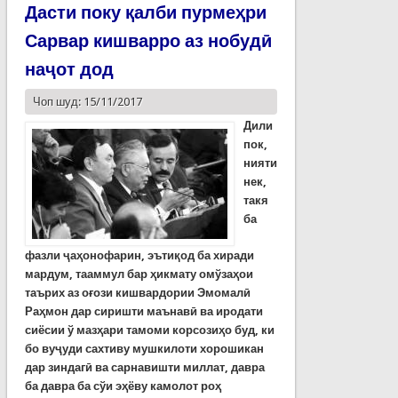
Дасти поку қалби пурмеҳри
Сарвар кишварро аз нобудӣ
наҷот дод
Чоп шуд: 15/11/2017
Дили
пок
,
нияти
нек
,
такя
ба
фазли ҷаҳонофарин, эътиқод ба хиради
мардум, тааммул бар ҳикмату омўзаҳои
таърих аз оғози кишвардории Эмомалӣ
Раҳмон дар сиришти маънавӣ ва иродати
сиё­сии ў мазҳари тамоми корсозиҳо буд, ки
бо вуҷуди сахтиву мушкилоти хорошикан
дар зиндагӣ ва сарна­вишти миллат, давра
ба давра ба сўи эҳёву камолот роҳ