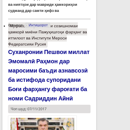
ва ниятҳои дар мавриди ҳамкориҳои
судманд дар самти ҳифз ва
барчасп:
Интишорот
Муфассалтар
о Имзои созишномаи
ҳамкорӣ миёни Пажуҳишгоҳи фарҳанг ва
иттилоот ва Институти Мероси
Федератсияи Русия
Суханронии Пешвои миллат
Эмомалӣ Раҳмон дар
маросими баъди азнавсозӣ
ба истифода супоридани
Боғи фарҳангу фароғати ба
номи Садриддин Айнӣ
Чоп шуд: 07/11/2017