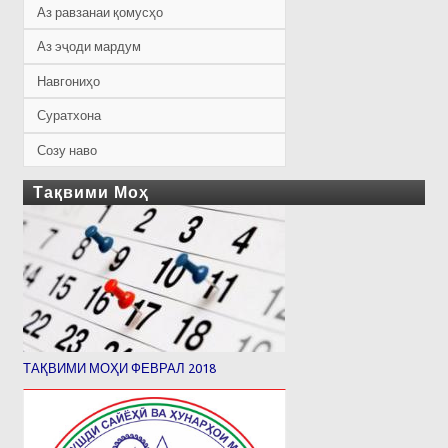
Аз равзанаи қомусҳо
Аз эҷоди мардум
Навгониҳо
Суратхона
Созу наво
Тақвими Моҳ
ТАҚВИМИ МОҲИ ФЕВРАЛ 2018