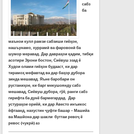
сабз
ба
маънои кулл рамзи сабзиши гиёҳон,
нашъунамо, хуррамӣ ва фаровонӣ ба
шумор меравад. Дар давраҳои қадим, тибқи
асотири Эрони бостон, Сиёвуш эзад ё
Худои олами гиёҳон будааст, ки дар
тирамоҳ мефавтад ва дар баҳор дубора
зинда мешавад.
Яъне баробари он
р
у
станиҳое, ки барг мекушоянду сабз
мешавад, Сиёвуш дубора, гўё, ранги сабз
гирифта ба дунё бармегардад. Дар
устураҳои ориёӣ, ки дар Авесто инъикос
ёфтаанд, нахустин ҷуфти башар – Машийа
ва Машйона дар шакли буттаи ревоҷ ё
ревос (чукрӣ) аз