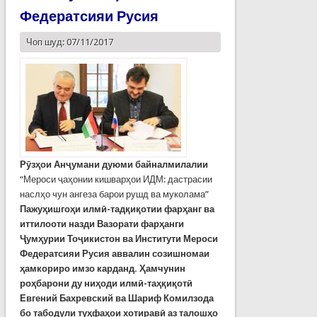
Федератсияи Русия
Чоп шуд: 07/11/2017
Рӯзҳои Анҷумани дуюми байналмилалии
“Мероси ҷаҳонии кишварҳои ИДМ: дастрасии
наслҳо чун ангеза барои рушд ва муколама”
Пажуҳишгоҳи илмӣ-тадқиқотии фарҳанг ва
иттилооти назди Вазорати фарҳанги
Ҷумҳурии Тоҷикистон ва Институти Мероси
Федератсияи Русия аввалин созишномаи
ҳамкориро имзо карданд. Ҳамчунин
роҳбарони ду ниҳоди илмӣ-таҳқиқотӣ
Евгений Бахревский ва Шариф Комилзода
бо табодули туҳфаҳои хотиравӣ аз талошҳо