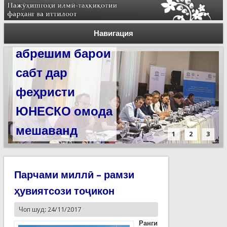
Силсилаи
ёдгориҳои роҳи
Навигация
абрешим барои
сабт дар
феҳристи
ЮНЕСКО омода
мешаванд
1
2
3
Парчами миллӣ – рамзи
ҳувиятсози тоҷикон
Чоп шуд: 24/11/2017
Ранги