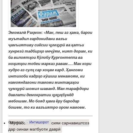
Эмомалӣ Раҳмон:
«
Ман, пеш аз ҳама, барои
муътадил гардонидани вазъи
ҷамъиятиву сиёсии ҷумҳурӣ ва қатъи
хунрезӣ тадбирҳо меҷўям, ният дорам, ки
ба вилоятҳои Кўлобу Қурғонтеппа ва
ноҳияҳои тобеи марказ равам…. Ман кори
худро аз сулҳ сар хоҳам кард. Ҳангоми
интихоби кадрҳо кўшиш менамоям, ки
намояндагони тамоми минтақаҳои
ҷумҳурӣ шомил шаванд.
Ман тарафдори
давлати демократии ҳуқуқбунёд
мебошам. Мо бояд ҳама ёру бародар
бошем, то ки вазъиятро ором намоем.
барчасп:
Интишорот
Муфассалтар
о Иҷлосияи сарнавиштсоз
дар оинаи матбуоти даврӣ