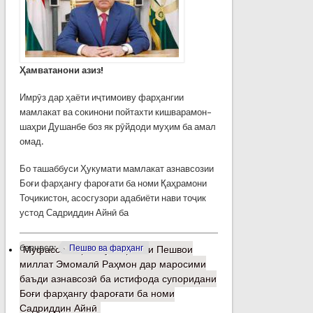
Ҳамватанони азиз!
Имрӯз дар ҳаёти иҷтимоиву фарҳангии
мамлакат ва сокинони пойтахти кишварамон–
шаҳри Душанбе боз як рӯйдоди муҳим ба амал
омад.
Бо ташаббуси Ҳукумати мамлакат азнавсозии
Боғи фарҳангу фароғати ба номи Қаҳрамони
Тоҷикистон, асосгузори адабиёти нави тоҷик
устод Садриддин Айнӣ ба
барчасп:
Пешво ва фарҳанг
Муфассалтар
о Суханронии Пешвои
миллат Эмомалӣ Раҳмон дар маросими
баъди азнавсозӣ ба истифода супоридани
Боғи фарҳангу фароғати ба номи
Садриддин Айнӣ