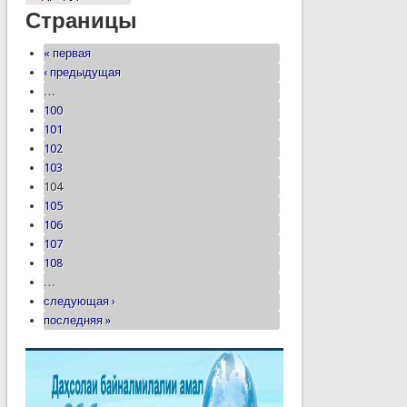
Страницы
« первая
‹ предыдущая
…
100
101
102
103
104
105
106
107
108
…
следующая ›
последняя »