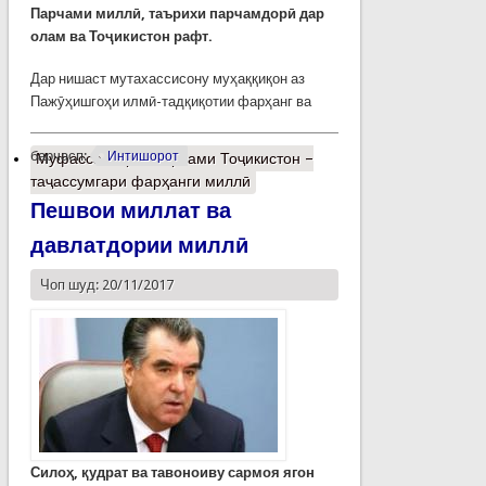
Парчами миллӣ, таърихи парчамдорӣ дар
олам ва Тоҷикистон рафт.
Дар нишаст мутахассисону муҳаққиқон аз
Пажӯҳишгоҳи илмӣ-тадқиқотии фарҳанг ва
барчасп:
Интишорот
Муфассалтар
о Парчами Тоҷикистон –
таҷассумгари фарҳанги миллӣ
Пешвои миллат ва
давлатдории миллӣ
Чоп шуд: 20/11/2017
Силоҳ, қудрат ва тавоноиву сармоя ягон