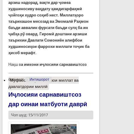
арзиш надорад, вақте дар ҷомеа
худшиносиву ваҳдату ҳамдигарфаҳмӣ
ҷойгоҳи худро соҳиб нест. Миллатҳоро
таърихашон месозад ва Эмомалӣ Раҳмон
баъди аввалин фурсати баъди сулҳ ба ин
ҷабҳа рў овард.
Гиромӣ доштани арзиши
таърихии Давлати Сомониён алифбои
худшиносиҳои фаррохи миллати тоҷик ба
ҳисоб мерафт.
Нақш в
а имкони иҷлосияи сарнавиштсоз
барчасп:
Интишорот
Муфассалтар
о Пешвои миллат ва
давлатдории миллӣ
Иҷлосияи сарнавиштсоз
дар оинаи матбуоти даврӣ
Чоп шуд: 15/11/2017