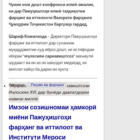
Чунин ном дошт конфронси илмӣ-амалие,
ки дар Пажуҳишгоҳи илмӣ-таҳқиқотии
фарҳанг ва иттилооти Вазорати фарҳанги
Ҷумҳурии Тоҷикистон баргузор гардид.
Шариф Комилзода
– Директори Пажуҳишгоҳи
фарҳанг ва иттилоот дар суханони
муқаддамотии худ иброз дошт, ки истифодаи
ибораи “
иҷлосияи сарнавиштсоз
” маъмулӣ
шудааст ва ин аз он шаҳодат медиҳад, ки
миллат кайҳо ба дарки ин нукта
барчасп:
Пешво ва фарҳанг
Муфассалтар
о Нақши сарнавиштсози
Иҷлосияи XVI дар бунёди давлатдории
навини миллӣ
Имзои созишномаи ҳамкорӣ
миёни Пажуҳишгоҳи
фарҳанг ва иттилоот ва
Институти Мероси