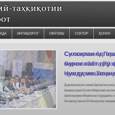
АДА
ИНТИШОРОТ
ОМӮЗИШ
СОХТОР
ҚОНУН
Силсилаи ёдгор
барои сабт дар
омода мешаван
Дар бахшҳои семинар вазъи омо
кишварҳои Осиёи Марказӣ, аз он
минтақавии Фарғона-Сирдарё», к
Тоҷикистон ва Ўзбекистон пешн