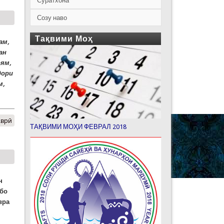
Суратхона
Созу наво
Тақвими Моҳ
ам,
ан
оям,
дори
м,
аврӣ
ТАҚВИМИ МОҲИ ФЕВРАЛ 2018
н
 бо
вра