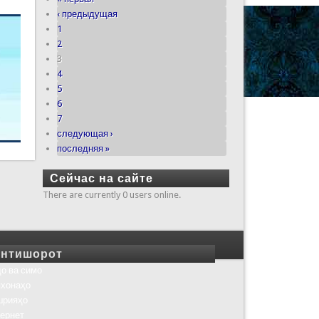
‹ предыдущая
1
2
3
4
5
6
7
следующая ›
последняя »
Сейчас на сайте
There are currently 0 users online.
нтишорот
о ва симо
хонаҳо
шрияҳо
ернет