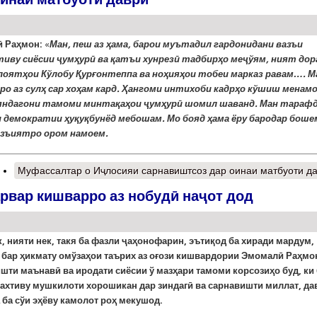
 Раҳмон:
«
Ман, пеш аз ҳама, барои муътадил гардонидани вазъи
иву сиёсии ҷумҳурӣ ва қатъи хунрезӣ тадбирҳо меҷўям, ният дор
илоятҳои Кўлобу Қурғонтеппа ва ноҳияҳои тобеи марказ равам…. М
дро аз сулҳ сар хоҳам кард. Ҳангоми интихоби кадрҳо кўшиш менам
яндагони тамоми минтақаҳои ҷумҳурӣ шомил шаванд.
Ман тараф
 демократии ҳуқуқбунёд мебошам. Мо бояд ҳама ёру бародар боше
азъиятро ором намоем.
Муфассалтар
о Иҷлосияи сарнавиштсоз дар оинаи матбуоти д
арвар кишварро аз нобудӣ наҷот дод
к
, нияти
нек
, такя ба фазли ҷаҳонофарин, эътиқод ба хиради мардум,
 бар ҳикмату омўзаҳои таърих аз оғози кишвардории Эмомалӣ Раҳмо
шти маънавӣ ва иродати сиё­сии ў мазҳари тамоми корсозиҳо буд, ки
ахтиву мушкилоти хорошикан дар зиндагӣ ва сарна­вишти миллат, да
 ба сўи эҳёву камолот роҳ мекушод.