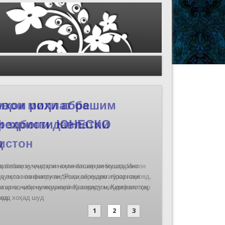
иҳои роҳи абрешим
 феҳристи ЮНЕСКО
д
дасозии ҳуҷҷатҳои номинатсияҳои муштараки
 ҷумла номинатсияи “Роҳи абрешим: гузаргоҳи
и аз ҷониби ҷумҳуриҳои Қазоқистон, Қирғизистон,
иҳод хоҳад шуд
1
2
3