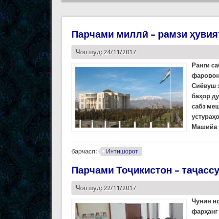
Парчами миллӣ – рамзи ҳувия
Чоп шуд: 24/11/2017
Ранги са
фаровон
Сиёвуш э
баҳор д
сабз меш
устураҳо
Машийа в
барчасп:
Интишорот
Парчами Тоҷикистон – таҷасс
Чоп шуд: 22/11/2017
Чунин н
фарҳанг 