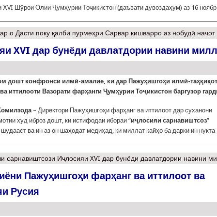
 ХVI Шўрои Олии Ҷумҳурии Тоҷикистон (даъвати ду­воз­даҳум) аз 16 ноябр
ар
о Дасти поку қалби пурмеҳри Сарвар кишварро аз нобудӣ наҷот
яи XVI дар бунёди давлатдории навини мил
ом дошт конфронси илмӣ-амалие, ки дар Пажуҳишгоҳи илмӣ-таҳқиқо
ва иттилооти Вазорати фарҳанги Ҷумҳурии Тоҷикистон баргузор гард
Комилзода
– Директори Пажуҳишгоҳи фарҳанг ва иттилоот дар суханони
отии худ иброз дошт, ки истифодаи ибораи “
иҷлосияи сарнавиштсоз
”
шудааст ва ин аз он шаҳодат медиҳад, ки миллат кайҳо ба дарки ин нукта
и сарнавиштсози Иҷлосияи XVI дар бунёди давлатдории навини м
ёни Пажуҳишгоҳи фарҳанг ва иттилоот ва
яи Русия