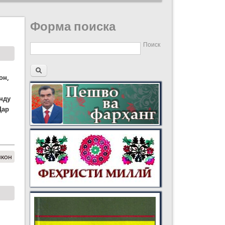
Форма поиска
Поиск
он,
янду
Дар
икон