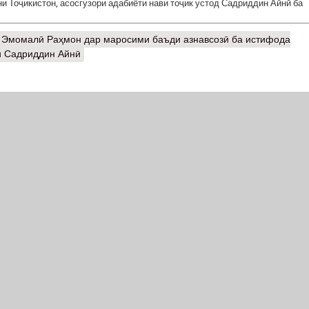
и Тоҷикистон, асосгузори адабиёти нави тоҷик устод Садриддин Айнӣ ба
 Эмомалӣ Раҳмон дар маросими баъди азнавсозӣ ба истифода
и Садриддин Айнӣ