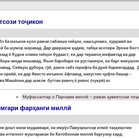
тсози тоҷикон
бз ба маънои кулл рамзи сабзиши гиёҳон, нашъунамо, хуррамӣ ва
ӣ ба шумор меравад. Дар давраҳои қадим, тибқи асотири Эрони бост
зад ё Худои олами гиёҳон будааст, ки дар тирамоҳ мефавтад ва дар
убора зинда мешавад.
Яъне баробари он р
у
станиҳое, ки барг мекушо
авад, Сиёвуш дубора, гўё, ранги сабз гирифта ба дунё бармегардад. 
и ориёӣ, ки дар Авесто инъикос ёфтаанд, нахустин ҷуфти башар –
а Машйона дар шакли буттаи ревоҷ ё ревос (чукрӣ) аз
Муфассалтар
о Парчами миллӣ – рамзи ҳувиятсози тоҷ
умгари фарҳанги миллӣ
ом дошт мизи мудавваре, ки имрӯз Пажуҳишгоҳи илмӣ-таҳқиқотии
ва иттилоот муштаракан бо Китобхонаи миллӣ баргузор кард.