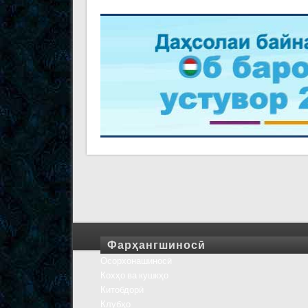
Фарҳангшиносӣ
Осорхонашиносӣ
Кохҳо ва кушкҳо
Китобдорӣ
Клубҳо