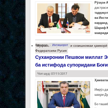
Рӯзҳои 
дастраси
тадқиқо
ва Инст
карданд
Шариф К
мавриди
барчасп:
Интишорот
Муфассалтар
о Имзои созишномаи ҳамкорӣ 
Федератсияи Русия
Суханронии Пешвои миллат Э
ба истифода супоридани Боғи
Чоп шуд: 07/11/2017
Ҳамвата
Имрӯз да
шаҳри Ду
Бо ташаб