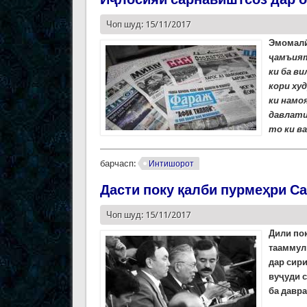
Чоп шуд: 15/11/2017
Эмомалӣ
ҷамъият
ки ба в
кори ху
ки намо
давлати
то ки в
барчасп:
Интишорот
Дасти поку қалби пурмеҳри С
Чоп шуд: 15/11/2017
Дили
по
тааммул
дар сири
вуҷуди с
ба давра