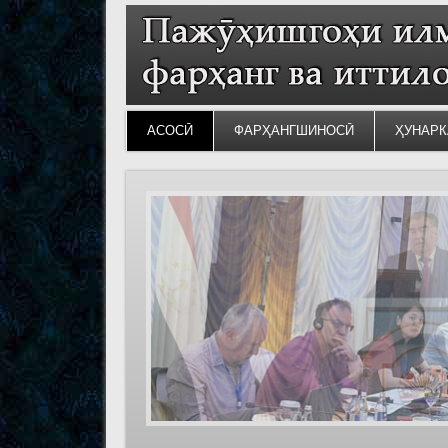
АСОСӢ
ФАРҲАНГШИНОСӢ
ҲУНАРК