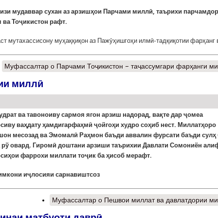
мизи мудаввар сухан аз арзишҳои Парчами миллӣ, таърихи парчамдо
м ва Тоҷикистон рафт.
ст мутахассисону муҳаққиқон аз Пажӯҳишгоҳи илмӣ-тадқиқотии фарҳанг 
Муфассалтар
о Парчами Тоҷикистон – таҷассумгари фарҳанги м
ии миллӣ
удрат ва тавоноиву сармоя ягон арзиш надорад, вақте дар ҷомеа
сиву ваҳдату ҳамдигарфаҳмӣ ҷойгоҳи худро соҳиб нест. Миллатҳоро
шон месозад ва Эмомалӣ Раҳмон баъди аввалин фурсати баъди сулҳ 
 рў овард.
Гиромӣ доштани арзиши таърихии Давлати Сомониён али
сиҳои фаррохи миллати тоҷик ба ҳисоб мерафт.
 имкони иҷлосияи сарнавиштсоз
Муфассалтар
о Пешвои миллат ва давлатдории м
инаи матбуоти даврӣ