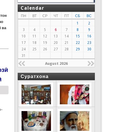
Calendar
стон
ПН
ВТ
СР
ЧТ
ПТ
СБ
ВС
зо
1
2
 ва
3
4
5
6
7
8
9
10
11
12
13
14
15
16
17
18
19
20
21
22
23
24
25
26
27
28
29
30
31
August 2026
озӣ
Суратхона
ӣ
н–