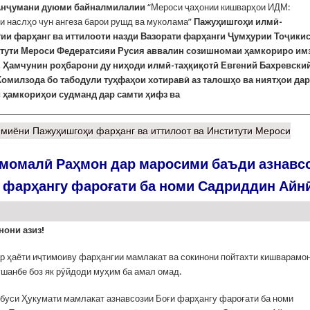
Анҷумани дуюми байналмилалии
“Мероси ҷаҳонии кишварҳои ИДМ:
и наслҳо чун ангеза барои рушд ва муколама”
Пажуҳишгоҳи илмӣ-
тии фарҳанг ва иттилооти назди Вазорати фарҳанги Ҷумҳурии Тоҷики
итути Мероси Федератсияи Русия аввалин созишномаи ҳамкориро им
. Ҳамчунин роҳбарони ду ниҳоди илмӣ-таҳқиқотӣ Евгений Бахревский
омилзода бо табодули туҳфаҳои хотиравӣ аз талошҳо ва ниятҳои дар
 ҳамкориҳои судманд дар самти ҳифз ва
миёни Пажуҳишгоҳи фарҳанг ва иттилоот ва Институти Мероси
момалӣ Раҳмон дар маросими баъди азнавс
 фарҳангу фароғати ба номи Садриддин Айн
нони азиз!
р ҳаёти иҷтимоиву фарҳангии мамлакат ва сокинони пойтахти кишварамо
шанбе боз як рӯйдоди муҳим ба амал омад.
буси Ҳукумати мамлакат азнавсозии Боғи фарҳангу фароғати ба номи