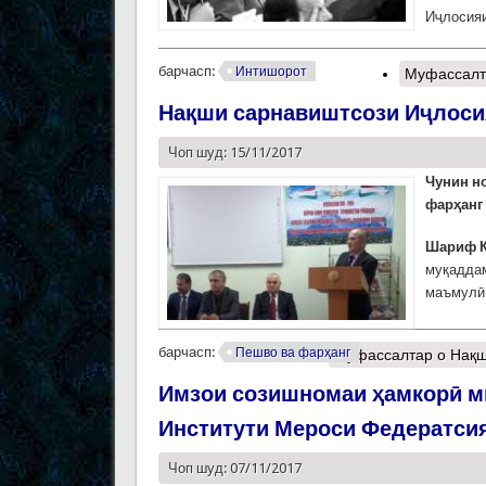
Иҷлосияи
барчасп:
Интишорот
Муфассалт
Нақши сарнавиштсози Иҷлоси
Чоп шуд: 15/11/2017
Чунин н
фарҳанг 
Шариф 
муқаддам
маъмулӣ 
барчасп:
Пешво ва фарҳанг
Муфассалтар
о Нақш
Имзои созишномаи ҳамкорӣ ми
Институти Мероси Федератси
Чоп шуд: 07/11/2017