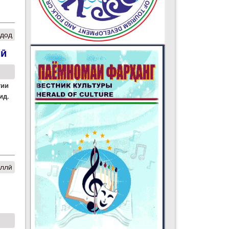
 дод
лӣ
тии
ид.
иллӣ