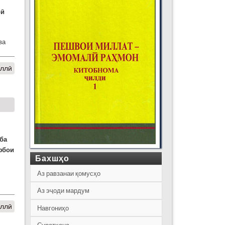
рӣ
ва
иллӣ
ба
фбои
Бахшҳо
Аз равзанаи қомусҳо
Аз эҷоди мардум
иллӣ
Навгониҳо