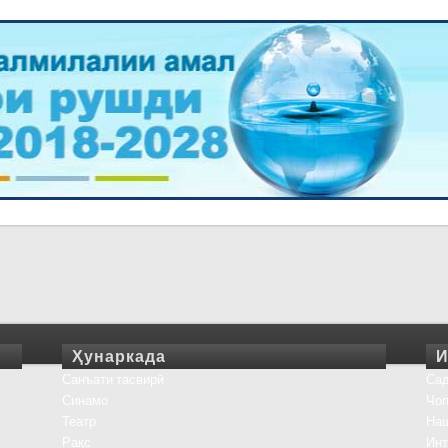
Ҳунаркада
И
Санъати тасвирӣ
Сад
Синамо
Чоп
Театр
На
Рақс
Инт