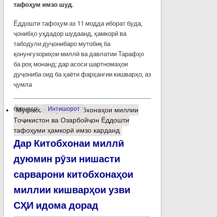
тафоҳум имзо шуд.
Ёддошти тафоҳум аз 11 модда иборат буда,
ҷонибҳо уҳдадор шудаанд, ҳамкорӣ ва
табодули дуҷонибаро мутобиқ ба
қонунгузориҳои миллӣ ва давлатии Тарафҳо
ба роҳ монанд; дар асоси шартномаҳои
дуҷониба оид ба ҳаёти фарҳангии кишварҳо, аз
ҷумла
барчасп:
Интишорот
Муфассалтар
о Китобхонаҳои миллии
Тоҷикистон ва Озарбойҷон Ёддошти
тафоҳуми ҳамкорӣ имзо карданд
Дар Китобхонаи миллӣ
дуюмин рӯзи нишасти
сарварони китобхонаҳои
миллии кишварҳои узви
СҲИ идома дорад