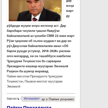
дар
моҳи
март
ду
рўйдоди муҳим моро интизор аст. Дар
баробари таҷлили ҷ
ашни
Навр
ў
зи
байналмилал
ӣ аз ҷониби СММ 22-юми март
Р
ў
зи
ҷ
а
ҳ
онии
об эълон шудааст ва дар ин
рўз Да
ҳ
солаи
байналмилалии
амал
«Об
барои
рушди
устувор
, 2018-2028
»
расман
о
ғ
оз
мегардад, ки он ташаббуси навбатии
Ҷумҳурии Тоҷикистон бо сарварии
Президенти кишвар муҳтарам Эмомалӣ
Раҳмон ба шумор меравад.
Паёми имсолаи Президенти Ҷумҳурии
Тоҷикистон, Пешвои миллат муҳтарам
Эмомалӣ
барчасп:
Интишорот
Муфассалтар
о Паёми роҳнамо
Паёми Президенти