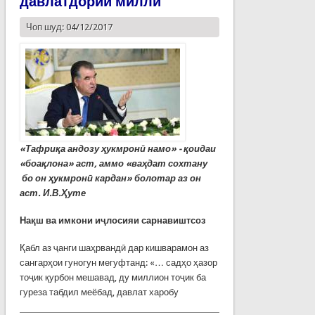
давлатдории миллӣ
Чоп шуд: 04/12/2017
«Тафриқа андозу ҳукмронӣ намо» - қоидаи
«боақлона» аст, аммо «ваҳдат сохтану
бо он ҳукмронӣ кардан» болотар аз он
аст. И.В.
Ҳуте
Нақш ва имкони иҷлосияи сарнавиштсоз
Қабл аз ҷанги шаҳрвандӣ дар кишварамон аз
сангарҳои гуногун мегуфтанд: «… садҳо ҳазор
тоҷик қурбон мешавад, ду миллион тоҷик ба
гуреза табдил меёбад, давлат харобу