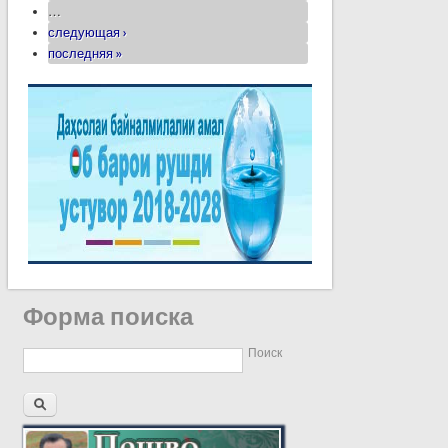
…
следующая ›
последняя »
Форма поиска
Поиск