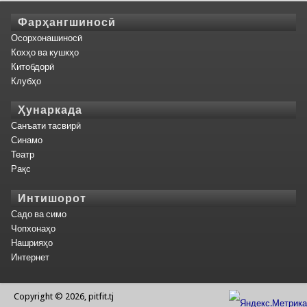
Фарҳангшиносӣ
Осорхонашиносӣ
Кохҳо ва кушкҳо
Китобдорӣ
Клубҳо
Ҳунаркада
Санъати тасвирӣ
Синамо
Театр
Рақс
Интишорот
Садо ва симо
Чопхонаҳо
Нашрияҳо
Интернет
Copyright © 2026, pitfit.tj