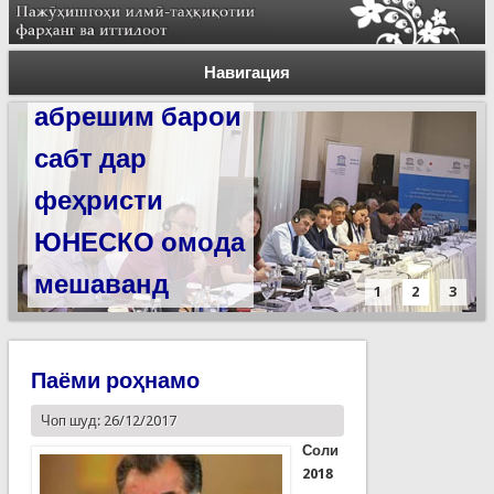
Силсилаи
ёдгориҳои роҳи
Навигация
абрешим барои
сабт дар
феҳристи
ЮНЕСКО омода
мешаванд
1
2
3
Паёми роҳнамо
Чоп шуд: 26/12/2017
Соли
2018