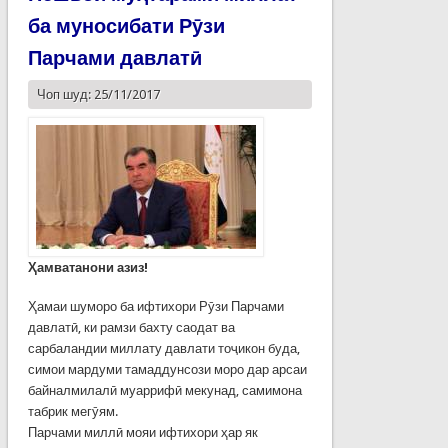
ба муносибати Рӯзи
Парчами давлатӣ
Чоп шуд: 25/11/2017
Ҳамватанони азиз!
Ҳамаи шуморо ба ифтихори Рӯзи Парчами
давлатӣ, ки рамзи бахту саодат ва
сарбаландии миллату давлати тоҷикон буда,
симои мардуми тамаддунсози моро дар арсаи
байналмилалӣ муаррифӣ мекунад, самимона
табрик мегӯям.
Парчами миллӣ мояи ифтихори ҳар як