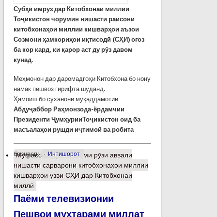
Субҳи имрӯз дар Китобхонаи миллии
Тоҷикистон чорумин нишасти раисони
китобхонаҳои миллии кишварҳои аъзои
Созмони ҳамкориҳои иқтисодӣ (СҲИ) оғоз
ба кор кард, ки қарор аст ду рӯз давом
кунад.
Меҳмонон дар даромадгоҳи Китобхона бо нону
намак пешвоз гирифта шуданд.
Ҳамоиш бо суханони муқаддамотии
Абдуҷаббор Раҳмонзода-
ёрдамчии
Президенти ҶумҳурииТоҷикистон оид ба
масъалаҳои рушди иҷтимоӣ ва робита
барчасп:
Интишорот
Муфассалтар
о Анҷоми рӯзи аввали
нишасти сарварони китобхонаҳои миллии
кишварҳои узви СҲИ дар Китобхонаи
миллӣ
Паёми телевизионии
Пешвои муҳтарами миллат