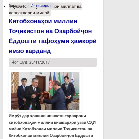
барчасп:
Интишорот
Муфассалтар
о Пешвои миллат ва
давлатдории миллӣ
Китобхонаҳои миллии
Тоҷикистон ва Озарбойҷон
Ёддошти тафоҳуми ҳамкорӣ
имзо карданд
Чоп шуд: 28/11/2017
Имрӯз дар ҳошияи нишасти сарварони
китобхонаҳои миллии кишварҳои узви СҲИ
миёни Китобхонаи миллии Тоҷикистон ва
Китобхонаи миллии Озарбойҷон Ёддошти