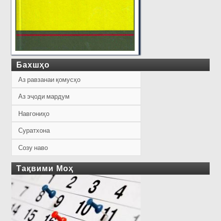
Бахшҳо
Аз равзанаи қомусҳо
Аз эҷоди мардум
Навгониҳо
Суратхона
Созу наво
Тақвими Моҳ