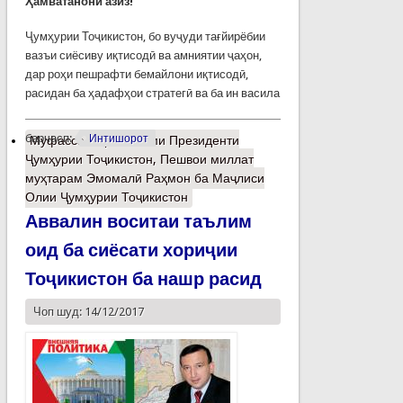
Ҳамватанони азиз!
Ҷумҳурии Тоҷикистон, бо вуҷуди тағйирёбии
вазъи сиёсиву иқтисодӣ ва амниятии ҷаҳон,
дар роҳи пешрафти бемайлони иқтисодӣ,
расидан ба ҳадафҳои стратегӣ ва ба ин васила
барчасп:
Интишорот
Муфассалтар
о Паёми Президенти
Ҷумҳурии Тоҷикистон, Пешвои миллат
муҳтарам Эмомалӣ Раҳмон ба Маҷлиси
Олии Ҷумҳурии Тоҷикистон
Аввалин воситаи таълим
оид ба сиёсати хориҷии
Тоҷикистон ба нашр расид
Чоп шуд: 14/12/2017