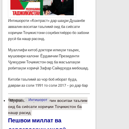
Интишороти «Контраст» дар шаҳри Душанбе
аввалин воситаи таълимӣ оид ба сиёсати
хориҷии Тоҷикистони соҳибихтиёрро бо забони
русӣ ба нашр расонд.
Муаллифи китоб доктори илмҳои таърих,
мушовири калони Ёрдамчии Президенти
Ҷумҳурии Тоҷикистон оид ба масъалаҳои
робитаҳои хориҷӣ Зафар Сайидзода мебошад.
Китоби таълимӣ аз чор боб иборат буда,
давраи аз соли 1991 то соли 2017 – ро дар бар
барчасп:
Интишорот
Муфассалтар
о Аввалин воситаи таълим
оид ба сиёсати хориҷии Тоҷикистон ба
нашр расид
Пешвои миллат ва