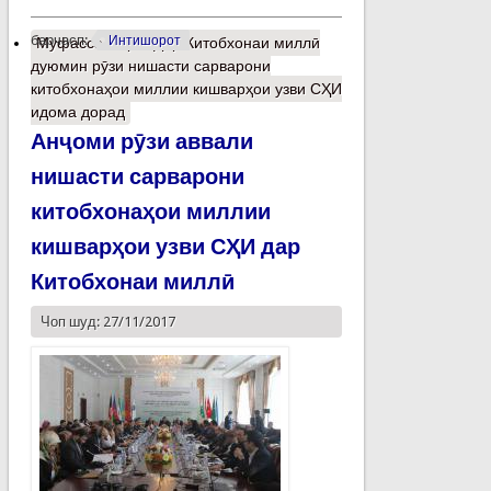
барчасп:
Интишорот
Муфассалтар
о Дар Китобхонаи миллӣ
дуюмин рӯзи нишасти сарварони
китобхонаҳои миллии кишварҳои узви СҲИ
идома дорад
Анҷоми рӯзи аввали
нишасти сарварони
китобхонаҳои миллии
кишварҳои узви СҲИ дар
Китобхонаи миллӣ
Чоп шуд: 27/11/2017