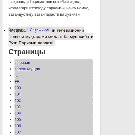
шаҳрванди Тоҷикистони соҳибистиқлол,
ифодагари иттиҳоду сарҷамъӣ, нангу номус,
ватандӯстиву ватанпарастӣ ва ҳувияти
барчасп:
Интишорот
Муфассалтар
о Паёми телевизионии
Пешвои муҳтарами миллат ба муносибати
Рӯзи Парчами давлатӣ
Страницы
« первая
‹ предыдущая
…
99
100
101
102
103
104
105
106
107