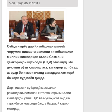
Чоп шуд: 28/11/2017
Субҳи имрӯз дар Китобхонаи миллӣ
чорумин нишасти раисони китобхонаҳои
миллии кишварҳои аъзои Созмони
ҳамкориҳои иқтисодӣ (СҲИ) оғоз шуд. Ин
дуюмин рӯзи ҳамоиш аст, ки қарор аст баъд
аз зуҳр бо имзои ячанд санадҳои ҳамкорӣ
ба кори худ поён диҳад.
Дар нишасти субҳгоҳӣ масъалаи
роҳандозиисомонаи китобхонаҳои миллии
кишварҳои узви СҲИ ва мубоҳисот оид ба
таркиби он мавриди баҳсу баррасӣ қарор
мегирад.