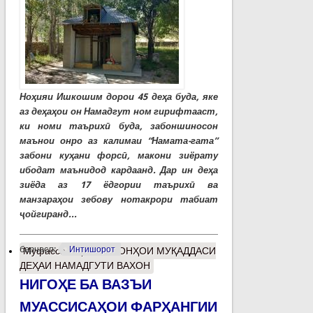
Ноҳияи Ишкошим дорои 45 деҳа буда, яке
аз деҳаҳои он Намадгут ном гирифтааст,
ки номи таърихӣ буда, забоншиносон
маънои онро аз калимаи “Намата-гата”
забони куҳани форсӣ, макони зиёрату
ибодат маънидод кардаанд. Дар ин деҳа
зиёда аз 17 ёдгории таърихӣ ва
манзараҳои зебову нотакрори табиат
ҷойгиранд...
барчасп:
Интишорот
Муфассалтар
о МАКОНҲОИ МУҚАДДАСИ
ДЕҲАИ НАМАДГУТИ ВАХОН
НИГОҲЕ БА ВАЗЪИ
МУАССИСАҲОИ ФАРҲАНГИИ