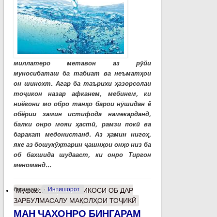
миллатеро метавон аз рӯйи
муносибаташ ба табиат ва неъматҳои
он шинохт. Агар ба таърихи ҳазорсолаи
тоҷикон назар афканем, мебинем, ки
ниёгони мо обро танҳо барои нӯшидан ё
обёрии замин истифода намекарданд,
балки онро мояи ҳастӣ, рамзи покӣ ва
баракат медонистанд. Аз ҳамин нигоҳ,
яке аз бошукӯҳтарин ҷашнҳои онҳо низ ба
об бахшида шудааст, ки онро Тиргон
меноманд...
барчасп:
Интишорот
Муфассалтар
о ИНЪИКОСИ ОБ ДАР
ЗАРБУЛМАСАЛУ МАҚОЛҲОИ ТОҶИКӢ
МАН ҶАҲОНРО БИНГАРАМ