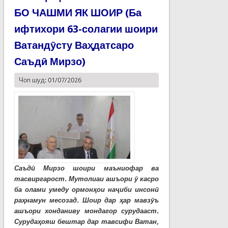
БО ЧАШМИ ЯК ШОИР (Ба
ифтихори 63-солагии шоири
Ватандӯсту Ваҳдатсаро
Саъдӣ Мирзо)
Чоп шуд: 01/07/2026
Саъдӣ Мирзо шоири маъниофар ва
тасвиргарост. Мутолиаи ашъори ӯ касро
ба олами умеду ормонҳои наҷиби инсонӣ
раҳнамун месозад. Шоир дар ҳар мавзӯъ
ашъори хонданиву мондагор сурудааст.
Сурудаҳояш бештар дар тавсифи Ватан,