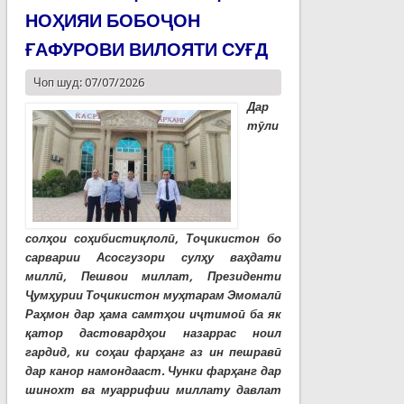
НОҲИЯИ БОБОҶОН
ҒАФУРОВИ ВИЛОЯТИ СУҒД
Чоп шуд: 07/07/2026
Дар
тӯли
солҳои соҳибистиқлолӣ, Тоҷикистон бо
сарварии Асосгузори сулҳу ваҳдати
миллӣ, Пешвои миллат, Президенти
Ҷумҳурии Тоҷикистон муҳтарам Эмомалӣ
Раҳмон дар ҳама самтҳои иҷтимоӣ ба як
қатор дастовардҳои назаррас ноил
гардид, ки соҳаи фарҳанг аз ин пешравӣ
дар канор намондааст. Чунки фарҳанг дар
шинохт ва муаррифии миллату давлат