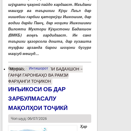
шӯҳрати ҷаҳонӣ пайдо кардааст. Маъдани
машҳур ва таърихии Кӯҳи Лаъл дар
нишебии ғарбии қаторкӯҳи Ишкошим, дар
водии дарёи Панҷ, дар ноҳияи Ишкошими
Вилояти Мухтори Кӯҳистони Бадахшон
(ВМКБ) воқеъ гардидааст. Ин санг
таърихи ҳазорсола дошта, дар гузашта
туҳфаи арзанда барои шоҳони бузург
маҳсуб мешуд...
барчасп:
Интишорот
Муфассалтар
о ЛАЪЛИ БАДАХШОН –
ГАНҶИ ГАРОНБАҲО ВА РАМЗИ
ФАРҲАНГИ ТОҶИКОН
ИНЪИКОСИ ОБ ДАР
ЗАРБУЛМАСАЛУ
МАҚОЛҲОИ ТОҶИКӢ
Чоп шуд: 06/07/2026
Ҳар