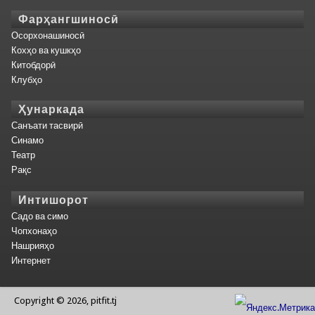
Фарҳангшиносӣ
Осорхонашиносӣ
Кохҳо ва кушкҳо
Китобдорӣ
Клубҳо
Ҳунаркада
Санъати тасвирӣ
Синамо
Театр
Рақс
Интишорот
Садо ва симо
Чопхонаҳо
Нашрияҳо
Интернет
Copyright © 2026, pitfit.tj