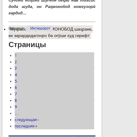
Сучони ноҳияи Шуғнон деҳаи нав таъсис
дода шуда, он Раҳмонобод номгузорӣ
гардид...
барчасп:
Интишорот
Муфассалтар
о РАҲМОНОБОД шаҳраке,
ки зарардидагонро ба оғӯши худ гирифт
Страницы
1
2
3
4
5
6
7
8
9
…
следующая ›
последняя »