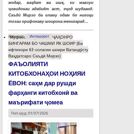
модар, ваҳдат ва ишқ, ки мавзуи
ҷовидонаи адабиёт аст, эҷод шудаанд.
Саъдӣ Мирзо ба оламу одам бо нигоҳи
тозаи орифонаву шоирона менигарад...
барчасп:
Интишорот
Муфассалтар
о МАН ҶАҲОНРО
БИНГАРАМ БО ЧАШМИ ЯК ШОИР (Ба
ифтихори 63-солагии шоири Ватандӯсту
Ваҳдатсаро Саъдӣ Мирзо)
ФАЪОЛИЯТИ
КИТОБХОНАҲОИ НОҲИЯИ
ЁВОН: саҳм дар рушди
фарҳанги китобхонӣ ва
маърифати ҷомеа
Чоп шуд: 01/07/2026