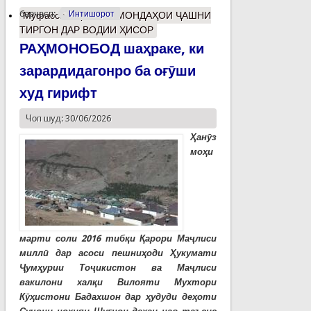
барчасп:
Интишорот
Муфассалтар
о БОЗМОНДАҲОИ ҶАШНИ
ТИРГОН ДАР ВОДИИ ҲИСОР
РАҲМОНОБОД шаҳраке, ки
зарардидагонро ба оғӯши
худ гирифт
Чоп шуд: 30/06/2026
Ҳанӯз
моҳи
марти соли 2016 тибқи Қарори Маҷлиси
миллӣ дар асоси пешниҳоди Ҳукумати
Ҷумҳурии Тоҷикистон ва Маҷлиси
вакилони халқи Вилояти Мухтори
Кӯҳистони Бадахшон дар ҳудуди деҳоти