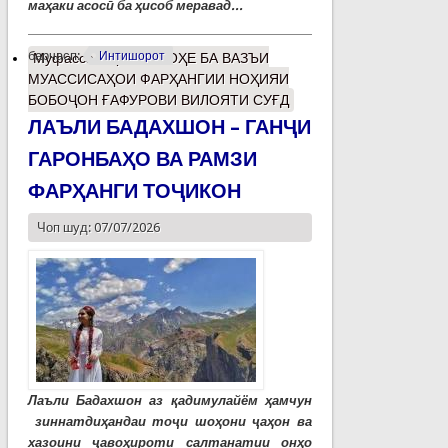
маҳаки асосӣ ба ҳисоб меравад...
барчасп:
Интишорот
Муфассалтар
о НИГОҲЕ БА ВАЗЪИ
МУАССИСАҲОИ ФАРҲАНГИИ НОҲИЯИ
БОБОҶОН ҒАФУРОВИ ВИЛОЯТИ СУҒД
ЛАЪЛИ БАДАХШОН – ГАНҶИ
ГАРОНБАҲО ВА РАМЗИ
ФАРҲАНГИ ТОҶИКОН
Чоп шуд: 07/07/2026
Лаъли Бадахшон аз қадимулайём ҳамчун
зиннатдиҳандаи тоҷи шоҳони ҷаҳон ва
хазоини ҷавоҳироти салтанатии онҳо